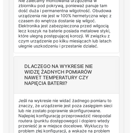
Nie zalecamy montowania urządzenia w
zbiorniku pod pokrywą, ponieważ panuje tam
dość duża i permanentna wilgotność. Obudowa
urządzenia nie jest w 100% hermetyczna więc z
czasem do wnętrza dostanie się wilgoć.
Elektronika jest zabezpieczona przed wilgocią
lecz koszyk na baterie posiada metalowe styki,
które ulegną postępującej korozji. W związku z
czym urządzenie po kilku miesiącach lub latach
ulegnie uszkodzeniu i przestanie działać.
DLACZEGO NA WYKRESIE NIE
WIDZĘ ŻADNYCH POMIARÓW
NAWET TEMPERATURY CZY
NAPIĘCIA BATERII?
Jeśli na wykresie nie widać żadnego pomiaru to
znaczy, że urządzenie jest poza zasięgiem sieci
lub nie zostało poprawnie skonfigurowane.
Najlepiej konfigurację przeprowadzić nieopodal
routera (punktu dostępowego) i dopiero wtedy
przenieść je w miejsce docelowe. Wykluczy to
problem złej konfiguracji, a wskaże na problem