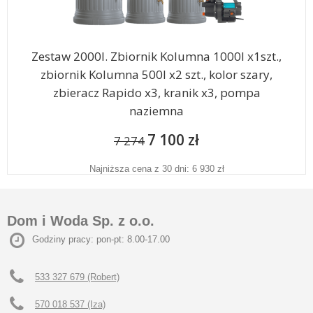
Zestaw 2000l. Zbiornik Kolumna 1000l x1szt.,
zbiornik Kolumna 500l x2 szt., kolor szary,
zbieracz Rapido x3, kranik x3, pompa
naziemna
7 100 zł
7 274
Najniższa cena z 30 dni: 6 930 zł
Dom i Woda Sp. z o.o.
Godziny pracy: pon-pt: 8.00-17.00
533 327 679 (Robert)
570 018 537 (Iza)