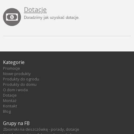
Dotacje
Doradzimy jak uzyskać dotacje.
Kategorie
Promocje
Nowe produkty
Produkty do ogrodu
Produkty do domu
O dom i woda
Dotacje
Montaż
Kontakt
Blog
Grupy na FB
Zbiorniki na deszczówkę - porady, dotacje