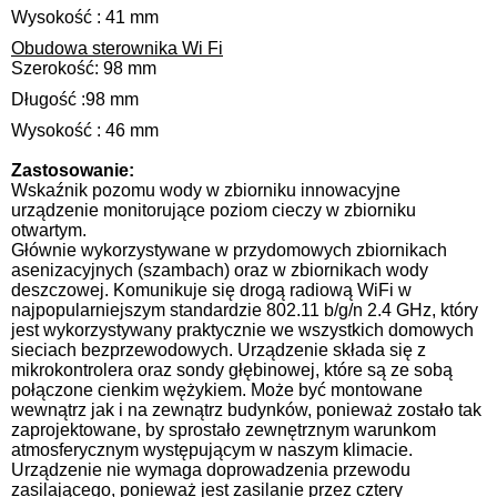
Wysokość : 41 mm
Obudowa sterownika Wi Fi
Szerokość: 98 mm
Długość :98 mm
Wysokość : 46 mm
Zastosowanie:
Wskaźnik pozomu wody w zbiorniku innowacyjne
urządzenie monitorujące poziom cieczy w zbiorniku
otwartym.
Głównie wykorzystywane w przydomowych zbiornikach
asenizacyjnych (szambach) oraz w zbiornikach wody
deszczowej. Komunikuje się drogą radiową WiFi w
najpopularniejszym standardzie 802.11 b/g/n 2.4 GHz, który
jest wykorzystywany praktycznie we wszystkich domowych
sieciach bezprzewodowych. Urządzenie składa się z
mikrokontrolera oraz sondy głębinowej, które są ze sobą
połączone cienkim wężykiem. Może być montowane
wewnątrz jak i na zewnątrz budynków, ponieważ zostało tak
zaprojektowane, by sprostało zewnętrznym warunkom
atmosferycznym występującym w naszym klimacie.
Urządzenie nie wymaga doprowadzenia przewodu
zasilającego, ponieważ jest zasilanie przez cztery