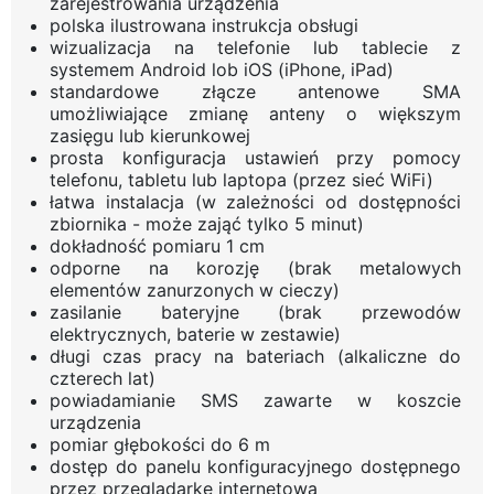
zarejestrowania urządzenia
polska ilustrowana instrukcja obsługi
wizualizacja na telefonie lub tablecie z
systemem Android lob iOS (iPhone, iPad)
standardowe złącze antenowe SMA
umożliwiające zmianę anteny o większym
zasięgu lub kierunkowej
prosta konfiguracja ustawień przy pomocy
telefonu, tabletu lub laptopa (przez sieć WiFi)
łatwa instalacja (w zależności od dostępności
zbiornika - może zająć tylko 5 minut)
dokładność pomiaru 1 cm
odporne na korozję (brak metalowych
elementów zanurzonych w cieczy)
zasilanie bateryjne (brak przewodów
elektrycznych, baterie w zestawie)
długi czas pracy na bateriach (alkaliczne do
czterech lat)
powiadamianie SMS zawarte w koszcie
urządzenia
pomiar głębokości do 6 m
dostęp do panelu konfiguracyjnego dostępnego
przez przeglądarkę internetową