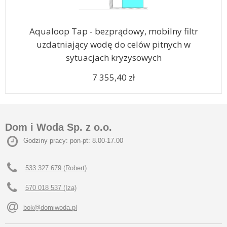
Aqualoop Tap - bezprądowy, mobilny filtr
uzdatniający wodę do celów pitnych w
sytuacjach kryzysowych
7 355,40 zł
Dom i Woda Sp. z o.o.
Godziny pracy: pon-pt: 8.00-17.00
533 327 679 (Robert)
570 018 537 (Iza)
bok@domiwoda.pl