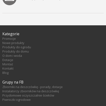
Kategorie
Promocje
Nowe produkty
Produkty do ogrodu
Produkty do domu
O dom i woda
Dotacje
Montaż
Kontakt
Blog
Grupy na FB
Zbiorniki na deszczówkę - porady, dotacje
Instalatorzy zbiorników na deszczówkę
Przydomowe oczyszczalnie ścieków
Piwniczki ogrodowe