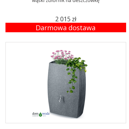
wąski zbiornik na deszczówkę
2 015 zł
Darmowa dostawa