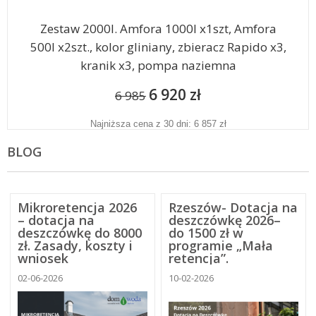
Zestaw 2000l. Amfora 1000l x1szt, Amfora
500l x2szt., kolor gliniany, zbieracz Rapido x3,
kranik x3, pompa naziemna
6 920 zł
6 985
Najniższa cena z 30 dni: 6 857 zł
BLOG
Mikroretencja 2026
Rzeszów- Dotacja na
– dotacja na
deszczówkę 2026–
deszczówkę do 8000
do 1500 zł w
zł. Zasady, koszty i
programie „Mała
wniosek
retencja”.
02-06-2026
10-02-2026