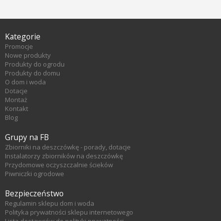
Kategorie
Promocje
Nowe produkty
Produkty do ogrodu
Produkty do domu
O dom i woda
Dotacje
Montaż
Kontakt
Blog
Grupy na FB
Zbiorniki na deszczówkę - porady, dotacje
Instalatorzy zbiorników na deszczówkę
Przydomowe oczyszczalnie ścieków
Piwniczki ogrodowe
Bezpieczeństwo
Regulamin sklepu dom i woda
Polityka prywatności sklepu internetowego