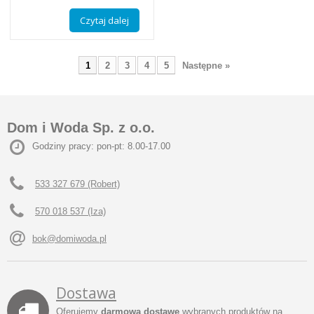
Czytaj dalej
1
2
3
4
5
Następne »
Dom i Woda Sp. z o.o.
Godziny pracy: pon-pt: 8.00-17.00
533 327 679 (Robert)
570 018 537 (Iza)
bok@domiwoda.pl
Dostawa
Oferujemy
darmową dostawę
wybranych produktów na