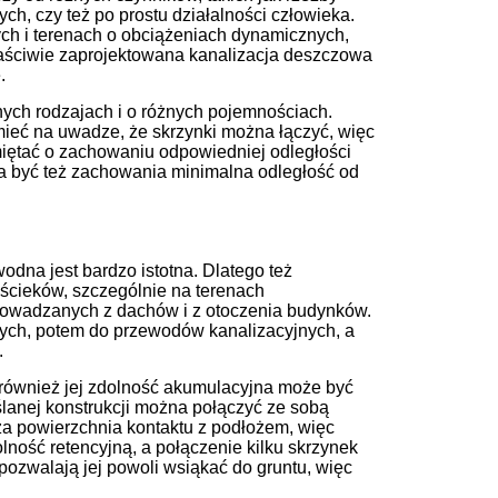
ych, czy też po prostu działalności człowieka.
ch i terenach o obciążeniach dynamicznych,
aściwie zaprojektowana kanalizacja deszczowa
.
ych rodzajach i o różnych pojemnościach.
mieć na uwadze, że skrzynki można łączyć, więc
iętać o zachowaniu odpowiedniej odległości
nna być też zachowania minimalna odległość od
na jest bardzo istotna. Dlatego też
cieków, szczególnie na terenach
owadzanych z dachów i z otoczenia budynków.
ych, potem do przewodów kanalizacyjnych, a
.
 również jej zdolność akumulacyjna może być
ślanej konstrukcji można połączyć ze sobą
uża powierzchnia kontaktu z podłożem, więc
ność retencyjną, a połączenie kilku skrzynek
 pozwalają jej powoli wsiąkać do gruntu, więc