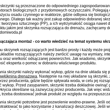
skrzynki są przeznaczone do odpowiedniego zagospodarowan
ktorach biologicznych z przydomowych oczyszczalni. Polegają
użyciu osadu czynnego w reaktorze, gdzie odbywa się biologic
nnego. Dlatego tak ważny jest zakup odpowiednio dobranej skrz
tworzywa sztucznego (PP), a ich wytrzymałość osiąga nawet do
ktu jakim jest skrzynka rozsączająca do drenażu, zachęcamy do
e domiwoda.pl
sączająca montaż - co warto wiedzieć na temat systemu sk
u skrzynek rozsączających jest bardzo prosty i każdy może pro
układów rozsączających należy zwrócić uwagę na wymiary, inte
untu oraz wielkość odsączanej powierzchni. Jak wiadomo, skrzyn
rosić eksperta o pomoc w dobraniu właściwego produktu.
ia skrzynki należy wykonać wykop, gdzie na dnie układa się 
owłóknina drenażowa
. Następnie na niej układane są skrzynki,
rzez producenta, gdzie będzie spływała woda, w celu jej roz
ć wykop. Przed zasypaniem, skrzynki trzeba dokładnie owinąć
krycia określane są zazwyczaj przez producenta. Jak więc wid
ą, trzeba dostosować jednak produkt ze względu na przepuszcz
ia skrzynki potrzebne jest pozwolenie wodno-prawne. Jeśli 
raktować to jako korzystanie z kanalizacji deszczowej. Jeśli 