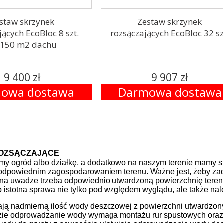
staw skrzynek
Zestaw skrzynek
jących EcoBloc 8 szt.
rozsączających EcoBloc 32 sz
 150 m2 dachu
9 400 zł
9 907 zł
owa dostawa
Darmowa dostawa
ROZSĄCZAJĄCE
my ogród albo działkę, a dodatkowo na naszym terenie mamy stu
odpowiednim zagospodarowaniem terenu. Ważne jest, żeby zadb
 na uwadze trzeba odpowiednio utwardzoną powierzchnię teren
to istotna sprawa nie tylko pod względem wyglądu, ale także n
ają nadmierną ilość wody deszczowej z powierzchni utwardzonyc
ie odprowadzanie wody wymaga montażu rur spustowych oraz 