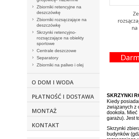
Zbiorniki retencyjne na
Ze
deszczówkę
rozsącza
Zbiorniki rozsączające na
deszczówkę
na
Skrzynki retencyjno-
rozsączające na obiekty
sportowe
Centrale deszczowe
Darm
Separatory
Zbiorniki na paliwo i olej
O DOM I WODA
SKRZYNKI 
PŁATNOŚĆ I DOSTAWA
Kiedy posiada
związanych z 
MONTAŻ
dookoła. Mieć
garażu). Jest 
KONTAKT
Skrzynki zbier
budynków (gdz