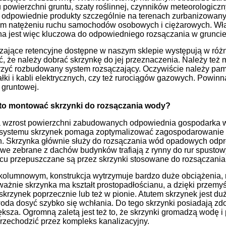
u powierzchni gruntu, szaty roślinnej, czynników meteorologiczn
 odpowiednie produkty szczególnie na terenach zurbanizowany
żym natężeniu ruchu samochodów osobowych i ciężarowych. Wł
na jest więc kluczowa do odpowiedniego rozsączania w gruncie
zające retencyjne dostępne w naszym sklepie występują w różn
, że należy dobrać skrzynkę do jej przeznaczenia. Należy też 
zyć rozbudowany system rozsączający. Oczywiście należy pam
ałki i kabli elektrycznych, czy też rurociągów gazowych. Powi
gruntowej.
to montować skrzynki do rozsączania wody?
 wzrost powierzchni zabudowanych odpowiednia gospodarka wod
systemu skrzynek pomaga zoptymalizować zagospodarowanie ś
 Skrzynka głównie służy do rozsączania wód opadowych odpr
e zebrane z dachów budynków trafiają z rynny do rur spustow
u przepuszczane są przez skrzynki stosowane do rozsączania
 kolumnowym, konstrukcja wytrzymuje bardzo duże obciążenia,
ażnie skrzynka ma kształt prostopadłościanu, a dzięki przemy
skrzynek poprzecznie lub też w pionie. Atutem skrzynek jest d
da dosyć szybko się wchłania. Do tego skrzynki posiadają zdol
ększa. Ogromną zaletą jest też to, że skrzynki gromadzą wodę i
przechodzić przez kompleks kanalizacyjny.