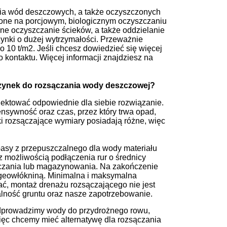
ia wód deszczowych, a także oczyszczonych
 one na porcjowym, biologicznym oczyszczaniu
zne oczyszczanie ścieków, a także oddzielanie
ynki o dużej wytrzymałości. Przeważnie
 10 t/m2. Jeśli chcesz dowiedzieć się więcej
 kontaktu. Więcej informacji znajdziesz na
rzynek do rozsączania wody deszczowej?
jektować odpowiednie dla siebie rozwiązanie.
nsywność oraz czas, przez który trwa opad,
ki rozsączające wymiary posiadają różne, więc
pasy z przepuszczalnego dla wody materiału
 z możliwością podłączenia rur o średnicy
sączania lub magazynowania. Na zakończenie
 geowłókniną. Minimalna i maksymalna
ać, montaż drenażu rozsączającego nie jest
alność gruntu oraz nasze zapotrzebowanie.
odprowadzimy wody do przydrożnego rowu,
więc chcemy mieć alternatywę dla rozsączania