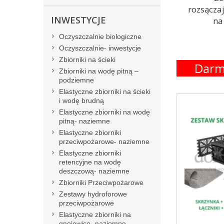
rozsącza
INWESTYCJE
na
Oczyszczalnie biologiczne
Oczyszczalnie- inwestycje
Zbiorniki na ścieki
Darm
Zbiorniki na wodę pitną –
podziemne
Elastyczne zbiorniki na ścieki
i wodę brudną
Elastyczne zbiorniki na wodę
pitną- naziemne
Elastyczne zbiorniki
przeciwpożarowe- naziemne
Elastyczne zbiorniki
retencyjne na wodę
deszczową- naziemne
Zbiorniki Przeciwpożarowe
Zestawy hydroforowe
przeciwpożarowe
Elastyczne zbiorniki na
gnojowicę- naziemne