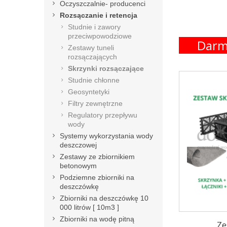
Oczyszczalnie- producenci
Rozsączanie i retencja
Studnie i zawory
przeciwpowodziowe
Darm
Zestawy tuneli
rozsączających
Skrzynki rozsączające
Studnie chłonne
Geosyntetyki
Filtry zewnętrzne
Regulatory przepływu
wody
Systemy wykorzystania wody
deszczowej
Zestawy ze zbiornikiem
betonowym
Podziemne zbiorniki na
deszczówkę
Zbiorniki na deszczówkę 10
000 litrów [ 10m3 ]
Zbiorniki na wodę pitną
Ze