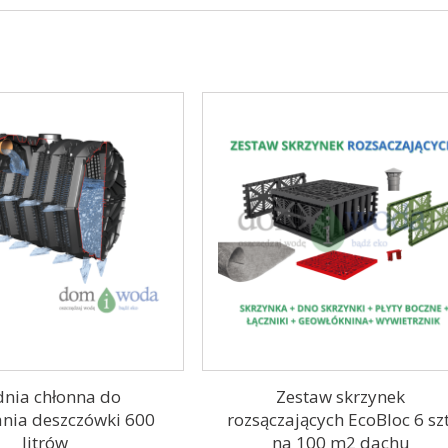
dnia chłonna do
Zestaw skrzynek
ania deszczówki 600
rozsączających EcoBloc 6 szt
litrów
na 100 m2 dachu