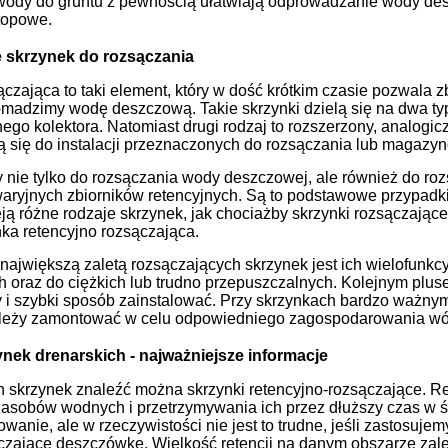
wody do gruntu z pewnością ułatwiają odprowadzanie wody desz
topowe.
 skrzynek do rozsączania
czająca to taki element, który w dość krótkim czasie pozwala
madzimy wodę deszczową. Takie skrzynki dzielą się na dwa typ
go kolektora. Natomiast drugi rodzaj to rozszerzony, analogic
ją się do instalacji przeznaczonych do rozsączania lub magaz
y nie tylko do rozsączania wody deszczowej, ale również do ro
aryjnych zbiorników retencyjnych. Są to podstawowe przypadki
eją różne rodzaje skrzynek, jak chociażby skrzynki rozsączające 
ka retencyjno rozsączająca.
ajwiększą zaletą rozsączających skrzynek jest ich wielofunkcy
h oraz do ciężkich lub trudno przepuszczalnych. Kolejnym pluse
 i szybki sposób zainstalować. Przy skrzynkach bardzo ważnym 
ależy zamontować w celu odpowiedniego zagospodarowania w
nek drenarskich - najważniejsze informacje
 skrzynek znaleźć można skrzynki retencyjno-rozsączające. R
asobów wodnych i przetrzymywania ich przez dłuższy czas w śr
wanie, ale w rzeczywistości nie jest to trudne, jeśli zastosujem
czające deszczówkę. Wielkość retencji na danym obszarze zale