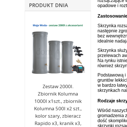
rozsączające 
PRODUKT DNIA
opadowe i roz
Zastosowanie
Skrzynka rozsą
następnie zgro
bez wewnętrzne
idealnie nada
Skrzynka służ
przelewach aw
Na rynku istni
również skrzyn
Podstawową i n
gruntów lekkic
w bardzo łatwy
Zestaw 2000l.
skrzynkach n
Zbiornik Kolumna
1000l x1szt., zbiornik
Rodzaje skrzy
Kolumna 500l x2 szt.,
Wśród naszych
kolor szary, zbieracz
gromadzenia z
dość skompliko
Rapido x3, kranik x3,
skrzynki rozsą