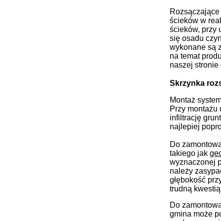
Rozsączające 
ścieków w rea
ścieków, przy 
się osadu czy
wykonane są z 
na temat produ
naszej stroni
Skrzynka roz
Montaż system
Przy montażu 
infiltrację gr
najlepiej pop
Do zamontowan
takiego jak
ge
wyznaczonej p
należy zasypa
głębokość przy
trudną kwesti
Do zamontowan
gmina może pot