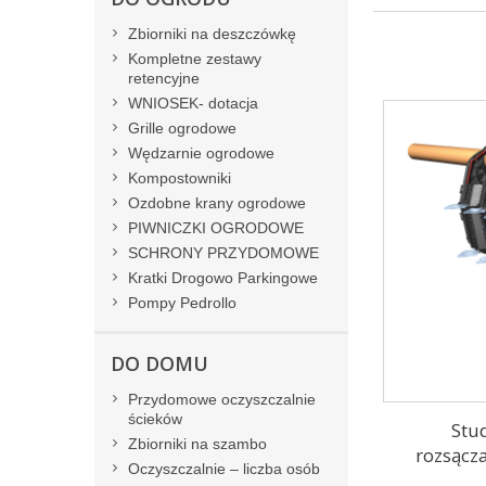
Zbiorniki na deszczówkę
Kompletne zestawy
retencyjne
WNIOSEK- dotacja
Grille ogrodowe
Wędzarnie ogrodowe
Kompostowniki
Ozdobne krany ogrodowe
PIWNICZKI OGRODOWE
SCHRONY PRZYDOMOWE
Kratki Drogowo Parkingowe
Pompy Pedrollo
DO DOMU
Przydomowe oczyszczalnie
ścieków
Stu
Zbiorniki na szambo
rozsącz
Oczyszczalnie – liczba osób