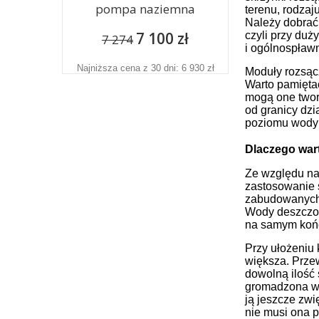
pompa naziemna
terenu, rodzaj
Należy dobrać
7 100 zł
czyli przy du
7 274
i ogólnospław
Najniższa cena z 30 dni: 6 930 zł
Moduły rozsąc
Warto pamiętać
mogą one twor
od granicy dzi
poziomu wody 
Dlaczego war
Ze względu na
zastosowanie 
zabudowanych.
Wody deszczow
na samym końc
Przy ułożeniu
większa. Przew
dowolną ilość 
gromadzona wo
ją jeszcze zwi
nie musi ona 