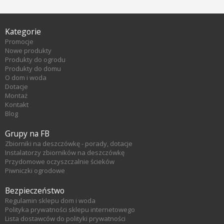
Kategorie
Promocje
Nowe produkty
Produkty do ogrodu
Produkty do domu
O dom i woda
Dotacje
Montaż
Kontakt
Blog
Grupy na FB
Zbiorniki na deszczówkę - porady, dotacje
Instalatorzy zbiorników na deszczówkę
Przydomowe oczyszczalnie ścieków
Piwniczki ogrodowe
Bezpieczeństwo
Regulamin sklepu dom i woda
Polityka prywatności sklepu internetowego
Lista dostawców do polityki prywatności