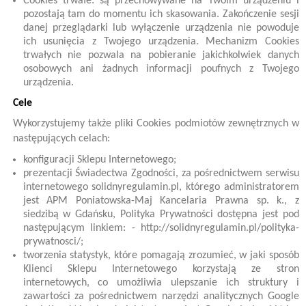
Cookies trwałe: są przechowywane na Twoim urządzeniu i
pozostają tam do momentu ich skasowania. Zakończenie sesji
danej przeglądarki lub wyłączenie urządzenia nie powoduje
ich usunięcia z Twojego urządzenia. Mechanizm Cookies
trwałych nie pozwala na pobieranie jakichkolwiek danych
osobowych ani żadnych informacji poufnych z Twojego
urządzenia.
Cele
Wykorzystujemy także pliki Cookies podmiotów zewnętrznych w
następujących celach:
konfiguracji Sklepu Internetowego;
prezentacji Świadectwa Zgodności, za pośrednictwem serwisu
internetowego solidnyregulamin.pl, którego administratorem
jest APM Poniatowska-Maj Kancelaria Prawna sp. k., z
siedzibą w Gdańsku, Polityka Prywatności dostępna jest pod
następującym linkiem: - http://solidnyregulamin.pl/polityka-
prywatnosci/;
tworzenia statystyk, które pomagają zrozumieć, w jaki sposób
Klienci Sklepu Internetowego korzystają ze stron
internetowych, co umożliwia ulepszanie ich struktury i
zawartości za pośrednictwem narzędzi analitycznych Google