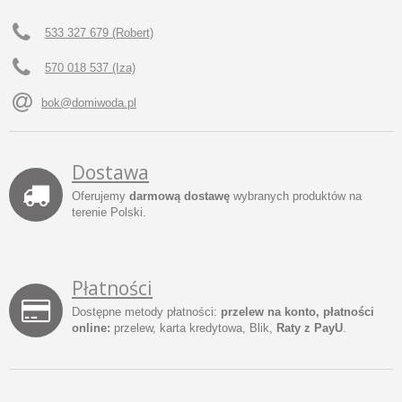
533 327 679 (Robert)
570 018 537 (Iza)
bok@domiwoda.pl
Dostawa
Oferujemy
darmową dostawę
wybranych produktów na
terenie Polski.
Płatności
Dostępne metody płatności:
przelew na konto, płatności
online:
przelew, karta kredytowa, Blik,
Raty z PayU
.