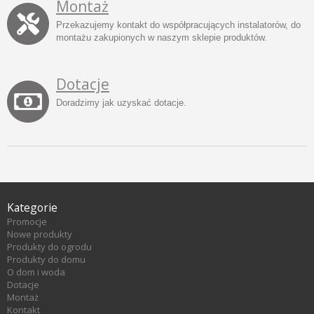
Montaż
Przekazujemy kontakt do współpracujących instalatorów, do
montażu zakupionych w naszym sklepie produktów.
Dotacje
Doradzimy jak uzyskać dotacje.
Kategorie
Promocje
Nowe produkty
Produkty do ogrodu
Produkty do domu
O dom i woda
Dotacje
Montaż
Kontakt