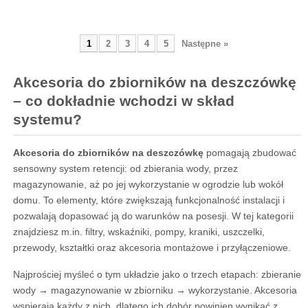
1
2
3
4
5
Następne »
Akcesoria do zbiorników na deszczówkę
– co dokładnie wchodzi w skład
systemu?
Akcesoria do zbiorników na deszczówkę
pomagają zbudować
sensowny system retencji: od zbierania wody, przez
magazynowanie, aż po jej wykorzystanie w ogrodzie lub wokół
domu. To elementy, które zwiększają funkcjonalność instalacji i
pozwalają dopasować ją do warunków na posesji. W tej kategorii
znajdziesz m.in. filtry, wskaźniki, pompy, kraniki, uszczelki,
przewody, kształtki oraz akcesoria montażowe i przyłączeniowe.
Najprościej myśleć o tym układzie jako o trzech etapach: zbieranie
wody → magazynowanie w zbiorniku → wykorzystanie. Akcesoria
wspierają każdy z nich, dlatego ich dobór powinien wynikać z