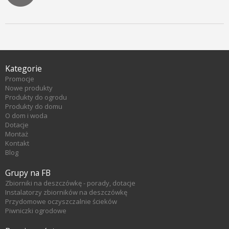
Kategorie
Promocje
Nowe produkty
Produkty do ogrodu
Produkty do domu
O dom i woda
Dotacje
Montaż
Kontakt
Blog
Grupy na FB
Zbiorniki na deszczówkę - porady, dotacje
Instalatorzy zbiorników na deszczówkę
Przydomowe oczyszczalnie ścieków
Piwniczki ogrodowe