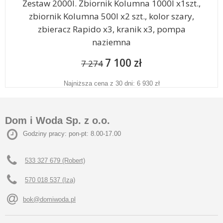
Zestaw 2000l. Zbiornik Kolumna 1000l x1szt.,
zbiornik Kolumna 500l x2 szt., kolor szary,
zbieracz Rapido x3, kranik x3, pompa
naziemna
7 100 zł
7 274
Najniższa cena z 30 dni: 6 930 zł
Dom i Woda Sp. z o.o.
Godziny pracy: pon-pt: 8.00-17.00
533 327 679 (Robert)
570 018 537 (Iza)
bok@domiwoda.pl