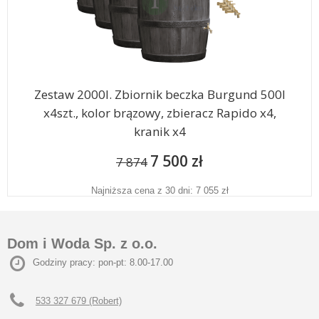
Zestaw 2000l. Zbiornik beczka Burgund 500l
x4szt., kolor brązowy, zbieracz Rapido x4,
kranik x4
7 500 zł
7 874
Najniższa cena z 30 dni: 7 055 zł
Dom i Woda Sp. z o.o.
Godziny pracy: pon-pt: 8.00-17.00
533 327 679 (Robert)