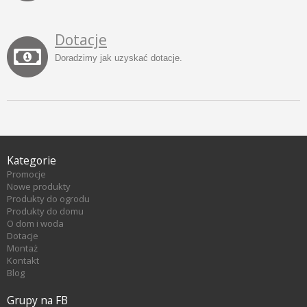
Dotacje
Doradzimy jak uzyskać dotacje.
Kategorie
Promocje
Nowe produkty
Produkty do ogrodu
Produkty do domu
O dom i woda
Dotacje
Montaż
Kontakt
Blog
Grupy na FB