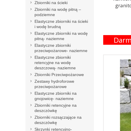
Zbiorniki na ścieki
granit
Zbiorniki na wodę pitną –
podziemne
Elastyczne zbiorniki na ścieki
i wodę brudną
Elastyczne zbiorniki na wodę
Darm
pitną- naziemne
Elastyczne zbiorniki
przeciwpożarowe- naziemne
Elastyczne zbiorniki
retencyjne na wodę
deszczową- naziemne
Zbiorniki Przeciwpożarowe
Zestawy hydroforowe
przeciwpożarowe
Elastyczne zbiorniki na
gnojowicę- naziemne
Zbiorniki retencyjne na
deszczówkę
Zbiorniki rozsączające na
deszczówkę
Skrzynki retencyjno-