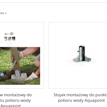
pne »
aw montażowy do
Stojak montażowy do punk
tu poboru wody
poboru wody Aquapoint
Aquapoint