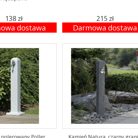
138 zł
215 zł
owa dostawa
Darmowa dostawa
polerowany Poller,
Kamień Natura, czarny grani