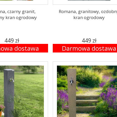
a, czarny granit,
Romana, granitowy, ozdobn
ny kran ogrodowy
kran ogrodowy
449 zł
449 zł
owa dostawa
Darmowa dostawa