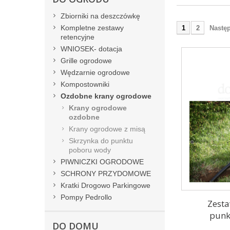
Zbiorniki na deszczówkę
Kompletne zestawy
1
2
Nastę
retencyjne
WNIOSEK- dotacja
Grille ogrodowe
Wędzarnie ogrodowe
Kompostowniki
Ozdobne krany ogrodowe
Krany ogrodowe
ozdobne
Krany ogrodowe z misą
Skrzynka do punktu
poboru wody
PIWNICZKI OGRODOWE
SCHRONY PRZYDOMOWE
Kratki Drogowo Parkingowe
Pompy Pedrollo
Zest
punk
DO DOMU