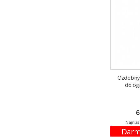
Ozdobny
do og
6
Najniżs
Darm