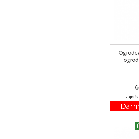
Ogrodo
ogrod
6
Najniżs
Darm