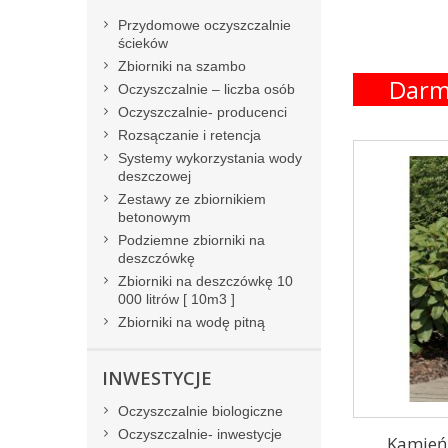
Przydomowe oczyszczalnie
ścieków
Zbiorniki na szambo
Darm
Oczyszczalnie – liczba osób
Oczyszczalnie- producenci
Rozsączanie i retencja
Systemy wykorzystania wody
deszczowej
Zestawy ze zbiornikiem
betonowym
Podziemne zbiorniki na
deszczówkę
Zbiorniki na deszczówkę 10
000 litrów [ 10m3 ]
Zbiorniki na wodę pitną
INWESTYCJE
Oczyszczalnie biologiczne
Oczyszczalnie- inwestycje
Kamień 