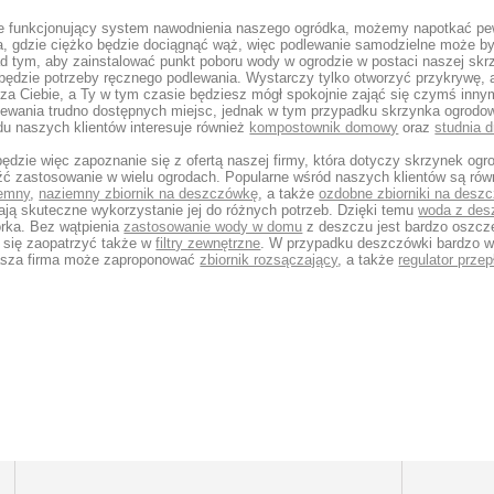
ze funkcjonujący system nawodnienia naszego ogródka, możemy napotkać pew
ka, gdzie ciężko będzie dociągnąć wąż, więc podlewanie samodzielne może 
d tym, aby zainstalować punkt poboru wody w ogrodzie w postaci naszej skrz
 będzie potrzeby ręcznego podlewania. Wystarczy tylko otworzyć przykrywę,
 za Ciebie, a Ty w tym czasie będziesz mógł spokojnie zająć się czymś inny
ewania trudno dostępnych miejsc, jednak w tym przypadku skrzynka ogrod
du naszych klientów interesuje również
kompostownik domowy
oraz
studnia 
dzie więc zapoznanie się z ofertą naszej firmy, która dotyczy skrzynek ogro
źć zastosowanie w wielu ogrodach. Popularne wśród naszych klientów są ró
emny
,
naziemny zbiornik na deszczówkę
, a także
ozdobne zbiorniki na desz
ją skuteczne wykorzystanie jej do różnych potrzeb. Dzięki temu
woda z des
rka. Bez wątpienia
zastosowanie wody w domu
z deszczu jest bardzo oszc
 się zaopatrzyć także w
filtry zewnętrzne
. W przypadku deszczówki bardzo w
asza firma może zaproponować
zbiornik rozsączający
, a także
regulator prze