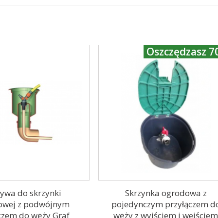
Oszczędzasz 70
ywa do skrzynki
Skrzynka ogrodowa z
owej z podwójnym
pojedynczym przyłączem d
czem do węży Graf
węży z wyjściem i wejście