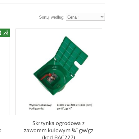
Sortuj według:
 zł
Skrzynka ogrodowa z
o
zaworem kulowym ¾” gw/gz
m
(kod BAC227)