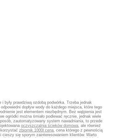
ie i były prawdziwą ozdobą podwórka. Trzeba jednak
odpowiedni dopływ wody do każdego miejsca, które tego
wodnienie jest elementem niezbędnym. Bez wątpienia jest
we ogródki można śmiało podlewać ręcznie, jednak wiele
 sposób, zautomatyzowany system nawadniania, to przede
projektowana
oczyszczalnia ścieków domowa
, ale również
ykorzystać
zbiornik 1000l cena
, cena którego z pewnością
i cieszy się sporym zainteresowaniem klientów. Warto