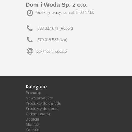
Dom i Woda Sp. z o.o.
Godziny pracy: pon-pt: 8.00-17.00
533 327 679 (Robert)
570 018 537 (Iza)
bok@domiwoda.pl
Kategorie
Promocje
Nowe produkty
Produkty do ogrodu
Produkty do domu
O dom i woda
Dotacje
Montaż
Kontakt