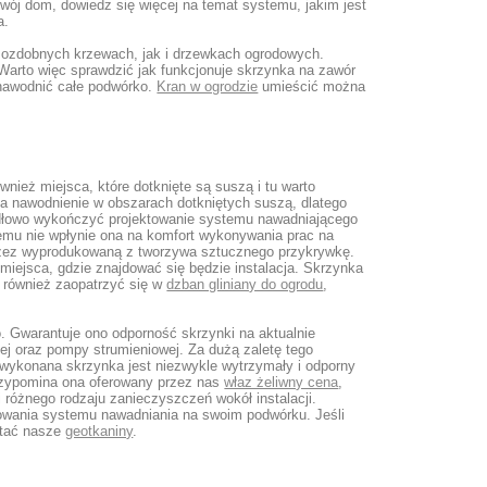
ój dom, dowiedz się więcej na temat systemu, jakim jest
a.
 ozdobnych krzewach, jak i drzewkach ogrodowych.
arto więc sprawdzić jak funkcjonuje skrzynka na zawór
 nawodnić całe podwórko.
Kran w ogrodzie
umieścić można
nież miejsca, które dotknięte są suszą i tu warto
 nawodnienie w obszarach dotkniętych suszą, dlatego
widłowo wykończyć projektowanie systemu nawadniającego
czemu nie wpłynie ona na komfort wykonywania prac na
przez wyprodukowaną z tworzywa sztucznego przykrywkę.
miejsca, gdzie znajdować się będzie instalacja. Skrzynka
 również zaopatrzyć się w
dzban gliniany do ogrodu
,
. Gwarantuje ono odporność skrzynki na aktualnie
j oraz pompy strumieniowej. Za dużą zaletę tego
a wykonana skrzynka jest niezwykle wytrzymały i odporny
rzypomina ona oferowany przez nas
właz żeliwny cena
,
i różnego rodzaju zanieczyszczeń wokół instalacji.
towania systemu nawadniania na swoim podwórku. Jeśli
stać nasze
geotkaniny
.