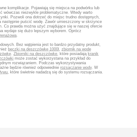
ne komplikacje. Pojawiają się miejsca na podwórku lub
być wówczas niezwykle problematyczne. Wtedy warto
ynki. Pozwoli ona dotrzeć do miejsc trudno dostępnych,
 a następnie puścić wodę. Zawór umieszczony w skrzynce
m. Co prawda można użyć znajdujące się w naszej ofercie
owa wydaje się dużo lepszym wyborem. Oprócz
drenażowa
.
dowych. Bez wątpienia jest to bardzo przydatny produkt,
wnież
beczki na deszczówkę 1000l
,
zbiornik na wodę
czówkę
.
Zbiorniki na deszczówke
, które posiadają
kranik
zczówki
może zostać wykorzystana na przykład do
zędnym rozwiązaniem. Podczas wykorzystywania
ażne będzie również odpowiednie
rozsączanie wody
. W
pływu
, które świetnie nadadzą się do systemu rozsączania.