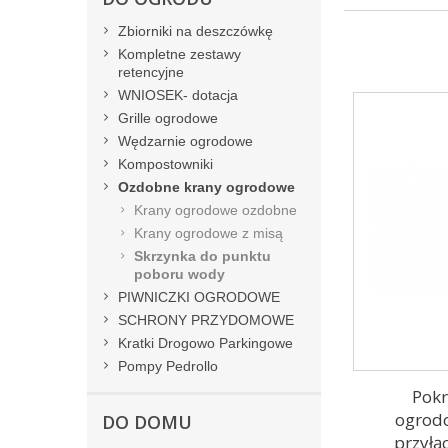
Zbiorniki na deszczówkę
Kompletne zestawy
retencyjne
WNIOSEK- dotacja
Grille ogrodowe
Wędzarnie ogrodowe
Kompostowniki
Ozdobne krany ogrodowe
Krany ogrodowe ozdobne
Krany ogrodowe z misą
Skrzynka do punktu
poboru wody
PIWNICZKI OGRODOWE
SCHRONY PRZYDOMOWE
Kratki Drogowo Parkingowe
Pompy Pedrollo
Pokr
ogrod
DO DOMU
przyłą