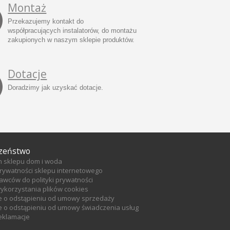
Montaż
Przekazujemy kontakt do
współpracujących instalatorów, do montażu
zakupionych w naszym sklepie produktów.
Dotacje
Doradzimy jak uzyskać dotacje.
zeństwo
n sklepu dom i woda
prywatności sklepu internetowego
tawców do polityki prywatności
wykorzystania plików cookies
e o odstąpieniu od umowy sprzedaży
 o odstąpieniu od umowy świadczenia usług
reklamacje