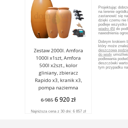
Projektując dobr
na terenie ogród
zastanowić się na
dzięki czemu nie
podleje wszystko
wiadro 45l
do podl
nawodnienia ogro
Dobrym krokiem bę
który może znale
Zestaw 2000l. Amfora
deszczową podzi
do wody
umożliwia
1000l x1szt, Amfora
podlewania podwó
deszczówki warto
500l x2szt., kolor
tym przypadku n
gliniany, zbieracz
Rapido x3, kranik x3,
pompa naziemna
6 920 zł
6 985
Najniższa cena z 30 dni: 6 857 zł