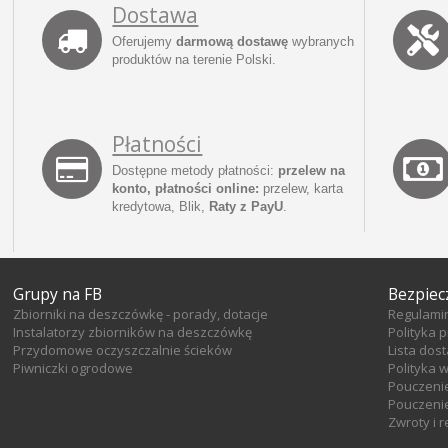
Dostawa
Oferujemy
darmową dostawę
wybranych
produktów na terenie Polski.
Płatności
Dostępne metody płatności:
przelew na
konto, płatności online:
przelew, karta
kredytowa, Blik,
Raty z PayU
.
Grupy na FB
Bezpiec
Zbiorniki na deszczówkę - porady, dotacje
Regulami
Instalatorzy zbiorników na deszczówkę
Polityka 
Przydomowe oczyszczalnie ścieków
Lista dos
Piwniczki ogrodowe
Polityka 
Pouczeni
Pouczenie
Zwroty i 