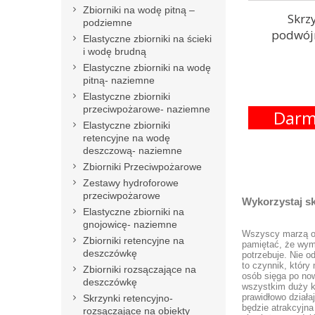
Zbiorniki na wodę pitną –
Skrz
podziemne
podwój
Elastyczne zbiorniki na ścieki
i wodę brudną
Elastyczne zbiorniki na wodę
pitną- naziemne
Elastyczne zbiorniki
przeciwpożarowe- naziemne
Darm
Elastyczne zbiorniki
retencyjne na wodę
deszczową- naziemne
Zbiorniki Przeciwpożarowe
Zestawy hydroforowe
przeciwpożarowe
Wykorzystaj s
Elastyczne zbiorniki na
gnojowicę- naziemne
Wszyscy marzą o t
Zbiorniki retencyjne na
pamiętać, że wym
deszczówkę
potrzebuje. Nie o
to czynnik, któr
Zbiorniki rozsączające na
osób sięga po no
deszczówkę
wszystkim duży k
prawidłowo dział
Skrzynki retencyjno-
będzie atrakcyjna
rozsączające na obiekty