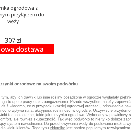
ynka ogrodowa z
nym przyłączem do
węży
307 zł
owa dostawa
krzynki ogrodowe na swoim podwórku
ym, aby ich trawnik lub inne rośliny posadzone w ogrodzie wyglądały piękn
aga to sporo pracy oraz zaangażowania. Przede wszystkim należy zapewnić 
d dziś wiadomo, że w przypadku każdej ogrodowej aranżacji, odpowiednie na
y mocno wpływa na atrakcyjność roślinności w ogrodzie. Oczywiście przydomo
winki technologiczne, takie jak skrzynka ogrodowa. Wykonany w prawidłowy
omfort, ale również skuteczność. Tak więc podwórko to nie tylko dobrze za
ający system nawodnienia. Do przechowywania wody do podlewania można w
 dla wielu klientów. Tego typu
zbiornikc
jest bardzo popularnym rozwiązaniem 