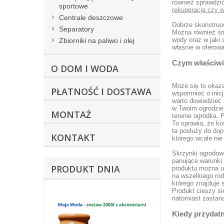
również sprawdzi
sportowe
rekuperacja czy w
Centrale deszczowe
Dobrze skonstruo
Separatory
Można również śm
wody oraz w jaki
Zbiorniki na paliwo i olej
właśnie w oferow
Czym właściwi
O DOM I WODA
Może się to okaza
PŁATNOŚĆ I DOSTAWA
wspomnieć o inicj
warto dowiedzieć
w Twoim ogrodzie.
MONTAŻ
terenie ogródka.
To sprawia, że ko
ta posłuży do do
KONTAKT
którego wcale nie
Skrzynki ogrodow
panujące warunki
PRODUKT DNIA
produktu można uz
na wszelkiego ro
którego znajduje 
Produkt cieszy s
natomiast zasta
Kiedy przydat