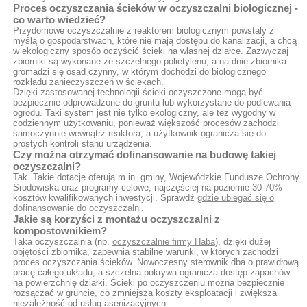
Proces oczyszczania ścieków w oczyszczalni biologicznej -
co warto wiedzieć?
Przydomowe oczyszczalnie z reaktorem biologicznym powstały z
myślą o gospodarstwach, które nie mają dostępu do kanalizacji, a chcą
w ekologiczny sposób oczyścić ścieki na własnej działce. Zazwyczaj
zbiorniki są wykonane ze szczelnego polietylenu, a na dnie zbiornika
gromadzi się osad czynny, w którym dochodzi do biologicznego
rozkładu zanieczyszczeń w ściekach.
Dzięki zastosowanej technologii ścieki oczyszczone mogą być
bezpiecznie odprowadzone do gruntu lub wykorzystane do podlewania
ogrodu. Taki system jest nie tylko ekologiczny, ale też wygodny w
codziennym użytkowaniu, ponieważ większość procesów zachodzi
samoczynnie wewnątrz reaktora, a użytkownik ogranicza się do
prostych kontroli stanu urządzenia.
Czy można otrzymać dofinansowanie na budowę takiej
oczyszczalni?
Tak. Takie dotacje oferują m.in. gminy, Wojewódzkie Fundusze Ochrony
Środowiska oraz programy celowe, najczęściej na poziomie 30-70%
kosztów kwalifikowanych inwestycji. Sprawdź
gdzie ubiegać się o
dofinansowanie do oczyszczalni
.
Jakie są korzyści z montażu oczyszczalni z
kompostownikiem?
Taka oczyszczalnia (np.
oczyszczalnie firmy Haba
), dzięki dużej
objętości zbiornika, zapewnia stabilne warunki, w których zachodzi
proces oczyszczania ścieków. Nowoczesny sterownik dba o prawidłową
pracę całego układu, a szczelna pokrywa ogranicza dostęp zapachów
na powierzchnię działki. Ścieki po oczyszczeniu można bezpiecznie
rozsączać w gruncie, co zmniejsza koszty eksploatacji i zwiększa
niezależność od usług asenizacyjnych.