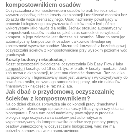
kompostownikiem osadów
Oczyszczalnia z kompostownikiem osadów to brak konieczności
wywozu odpadów, niższe koszty eksploatacji i możliwość montażu bez
dojazdu dla wozu asenizacyjnego. Osad nadmierny powstający w
procesie biologicznego oczyszczania ścieków może być później
wykorzystany jako nawóz dla roślin. Jednak stosując automatyczny
kompostownik osadów trzeba co jakiś czas samodzielnie wybierać
kompost, a jego założenie jest droższe niż szambo. Mimo to stosując
automatyczny kompostownik osadów, całkowicie likwiduje się
konieczność wywozów osadów. Można też korzystać z bezobsługowej
oczyszczalni ścieków z kompostownikiem przy wysokim poziomie wód
gruntowych.
Koszty budowy i eksploatacji
Koszt oczyszczalni biologicznej
oczyszczalnia Bio Easy Flow (Haba
composter)
kosztuje od 18 do 21 tys. zł brutto + koszty montażu. Jeśli
zaś mowa o eksploatacji, to jest ona niemalże darmowa. Raz na kilka
lat przerobiony i higienizowany osad jest usuwany i wykorzystywany do
nawożenia roślin, co wymaga samodzielnej pracy, ale nie nakładów
finansowych - najczęściej raz na 2 lata.
Jak dbać o przydomową oczyszczalnię
ścieków z kompostownikiem?
Na co dzień obsługa sprowadza się do kontroli pracy dmuchawy i
automatyki, okresowego sprawdzenia koszy filtracyjnych czy dolania
biopreparatu. Poza tym osad nadmierny powstający w procesie
biologicznego oczyszczania ścieków jest automatycznie
wypompowywany do kompostownika osadów przy pomocy pompy
osadów umieszczonej w oczyszczalni biologicznej, więc nie ma
potrzeby zamawiania wozu asenizacyjnego.