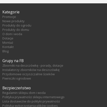
Kategorie
Promocje
Nowe produkty
Produkty do ogrodu
Produkty do domu
O dom i woda
Dotacje
Montaż
Kontakt
Blog
Grupy na FB
Zbiorniki na deszczówkę - porady, dotacje
Instalatorzy zbiorników na deszczówkę
Przydomowe oczyszczalnie ścieków
Piwniczki ogrodowe
Bezpieczeństwo
Regulamin sklepu dom i woda
Polityka prywatności sklepu internetowego
Lista dostawców do polityki prywatności
Polityka wykorzystania plików cookies