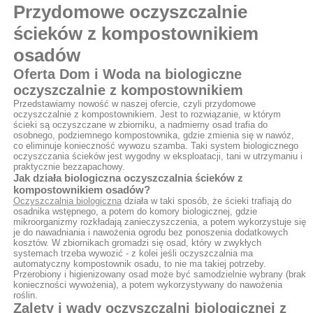
Przydomowe oczyszczalnie
ścieków z kompostownikiem
osadów
Oferta Dom i Woda na biologiczne
oczyszczalnie z kompostownikiem
Przedstawiamy nowość w naszej ofercie, czyli przydomowe
oczyszczalnie z kompostownikiem. Jest to rozwiązanie, w którym
ścieki są oczyszczane w zbiorniku, a nadmierny osad trafia do
osobnego, podziemnego kompostownika, gdzie zmienia się w nawóz,
co eliminuje konieczność wywozu szamba. Taki system biologicznego
oczyszczania ścieków jest wygodny w eksploatacji, tani w utrzymaniu i
praktycznie bezzapachowy.
Jak działa biologiczna oczyszczalnia ścieków z
kompostownikiem osadów?
Oczyszczalnia biologiczna
działa w taki sposób, że ścieki trafiają do
osadnika wstępnego, a potem do komory biologicznej, gdzie
mikroorganizmy rozkładają zanieczyszczenia, a potem wykorzystuje się
je do nawadniania i nawożenia ogrodu bez ponoszenia dodatkowych
kosztów. W zbiornikach gromadzi się osad, który w zwykłych
systemach trzeba wywozić - z kolei jeśli oczyszczalnia ma
automatyczny kompostownik osadu, to nie ma takiej potrzeby.
Przerobiony i higienizowany osad może być samodzielnie wybrany (brak
konieczności wywożenia), a potem wykorzystywany do nawożenia
roślin.
Zalety i wady oczyszczalni biologicznej z