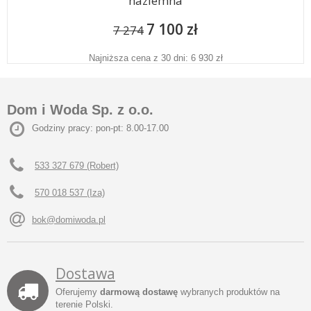
naziemna
7 100 zł
7 274
Najniższa cena z 30 dni: 6 930 zł
Dom i Woda Sp. z o.o.
Godziny pracy: pon-pt: 8.00-17.00
533 327 679 (Robert)
570 018 537 (Iza)
bok@domiwoda.pl
Dostawa
Oferujemy
darmową dostawę
wybranych produktów na
terenie Polski.