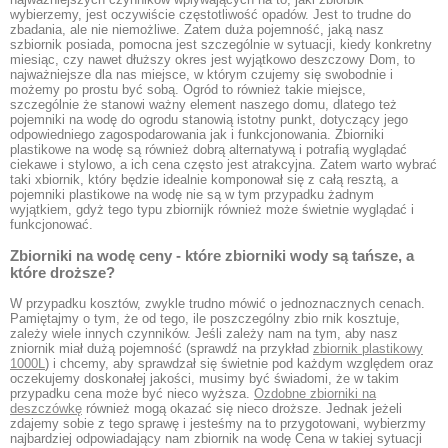
wybierzemy, jest oczywiście częstotliwość opadów. Jest to trudne do
zbadania, ale nie niemożliwe. Zatem duża pojemność, jaką nasz
szbiornik posiada, pomocna jest szczególnie w sytuacji, kiedy konkretny
miesiąc, czy nawet dłuższy okres jest wyjątkowo deszczowy Dom, to
najważniejsze dla nas miejsce, w którym czujemy się swobodnie i
możemy po prostu być sobą. Ogród to również takie miejsce,
szczególnie że stanowi ważny element naszego domu, dlatego też
pojemniki na wodę do ogrodu stanowią istotny punkt, dotyczący jego
odpowiedniego zagospodarowania jak i funkcjonowania. Zbiorniki
plastikowe na wodę są również dobrą alternatywą i potrafią wyglądać
ciekawe i stylowo, a ich cena często jest atrakcyjna. Zatem warto wybrać
taki xbiornik, który będzie idealnie komponował się z całą resztą, a
pojemniki plastikowe na wodę nie są w tym przypadku żadnym
wyjątkiem, gdyż tego typu zbiornijk również może świetnie wyglądać i
funkcjonować.
Zbiorniki na wodę ceny - które zbiorniki wody są tańsze, a
które droższe?
W przypadku kosztów, zwykle trudno mówić o jednoznacznych cenach.
Pamiętajmy o tym, że od tego, ile poszczególny zbio rnik kosztuje,
zależy wiele innych czynników. Jeśli zależy nam na tym, aby nasz
zniornik miał dużą pojemność (sprawdź na przykład
zbiornik plastikowy
1000L
) i chcemy, aby sprawdzał się świetnie pod każdym względem oraz
oczekujemy doskonałej jakości, musimy być świadomi, że w takim
przypadku cena może być nieco wyższa.
Ozdobne zbiorniki na
deszczówkę
również mogą okazać się nieco droższe. Jednak jeżeli
zdajemy sobie z tego sprawę i jesteśmy na to przygotowani, wybierzmy
najbardziej odpowiadający nam zbiornik na wodę Cena w takiej sytuacji