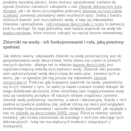
produkty wysokiej jakości, które możesz spożytkować zarówno do
ogrodu (możesz zamieścić zakupione u nas
zbiornik dekoracyjny kora
drzewo
), jak i do domu (szczególnie polecamy
domowe oczyszczalnie
ścieków
), ponieważ posiadamy wiele możliwych opcji. Jedną z bardzo
istotnych kwestii, jest oszczędność wody, a więc jej odpowiednie
zbieranie i gromadzenie -
odzyskiwanie deszczówki z rynny
to pierwszy
krok ku ekologii. Do tego potrzebny nam będzie pojemnik na wodę lub
wiadra ogrodowe
, które możesz zakupić na naszej stronie internetowej.
Zbiorniki na wodę - ich funkcjonowanie i rola, jaką powinny
spełniać
Jak dobrze wiemy, odpowiedni zbiornik na wodę przeznaczony jest do
gospodarowania wody deszczowej, która zbiera się często w rynnach
naszych dachów - dlatego też to właśnie
łapanie deszczówki
jest
najskuteczniejszą metodą oszczędności wody. Zbiormik taki pozwala
nam wykorzystywać wodę deszczową do wielu prac, zarówno tych w
domu, jak i w ogrodzie (do teg przyda się odpowiedni
zbiornik
rozsączający
). Podczas gdy kupujemy pojemnik na wode, powinniśmy
się liczyć również z tym, że warto (a nawet czasami trzeba) dokupić do
niego dodatkowe akcesoria, które umożliwią nam magazynowanie wody
oraz jej swobodny przepływ. W naszym sklepie znajdziesz zarówno
zbiornik wody podziemny, naziemny, a także i dekoracyjny. Każdy z nich
spełnia oczywiście podobną rolę, jednak różnią się nieco pod względem
konkretnego funkcjonowania i sposobu działania (sprawdź, jak wygląda u
nas na
zbiornik na deszczówkę 5000L cena
). Różni je również sposób
instalacji, jaki trzeba zastosować do każdego z nich (nie wliczając tych
dekoracyjnych - tutaj nie ma większych trudności związanych z
montażem).