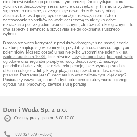
nie stanowi większego problemu. Tym bardziej, że decydując się na
ybiornik na deszczówkę, niesamowicie oszczędzamy. I mimo iż wydawać
się może to nierealne, oszczędzając nawet do 50% wody pitnej -
zbiorniok taki wydaje się być doskonałym rozwiązaniem. Zatem
zastosowanie zbiorników na wodę deszczową to nie tylko dobre
rozwiązanie pod względem ekonomicznym, ale również ekologicznym. Te
dwa aspekty z pewnością przyczynią się do dokonania słusznego
wyboru.
Dlatego też warto korzystać z produktów dostępnych na naszej stronie,
na której znajduje się wiele innych, przydatnych dodatków do tego typu
pojemników. Możesz dostać u nas nie tylko wspomniane
pojemniki na
wode z kranikiem 1000L
, lecz również
skrzynki ogrodowe
,
kompostowniki
ogrodowe
oraz
regulator przepływu wody deszczowej
. Z naszego
poradnika dowiesz się,
jak działa rekuperacja
, jakiej wymaga
studnia
chłonna odległości
lub jak wyglądają na
odprowadzenie deszczówki
przepisy
. Potrzebna jest Ci
geomata
lub
właz żeliwny typu ciężkiego
?
Posiadamy wszystko, co może być potrzebne do utrzymania pięknego
ogrodu! Nasi pracownicy zawsze służą poradą!
Dom i Woda Sp. z o.o.
Godziny pracy: pon-pt: 8.00-17.00
533 327 679 (Robert)