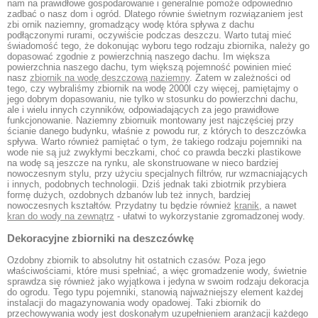
nam na prawidłowe gospodarowanie i generalnie pomoże odpowiednio
zadbać o nasz dom i ogród. Dlatego równie świetnym rozwiązaniem jest
zbi ornik naziemny, gromadzący wodę która spływa z dachu
podłączonymi rurami, oczywiście podczas deszczu. Warto tutaj mieć
świadomość tego, że dokonując wyboru tego rodzaju zbiornika, należy go
dopasować zgodnie z powierzchnią naszego dachu. Im większa
powierzchnia naszego dachu, tym większą pojemność powinien mieć
nasz
zbiornik na wodę deszczową naziemny
. Zatem w zależności od
tego, czy wybraliśmy zbiornik na wodę 2000l czy więcej, pamiętajmy o
jego dobrym dopasowaniu, nie tylko w stosunku do powierzchni dachu,
ale i wielu innych czynników, odpowiadających za jego prawidłowe
funkcjonowanie. Naziemny zbiornuik montowany jest najczęściej przy
ścianie danego budynku, właśnie z powodu rur, z których to deszczówka
spływa. Warto również pamiętać o tym, że takiego rodzaju pojemniki na
wode nie są już zwykłymi beczkami, choć co prawda beczki plastikowe
na wodę są jeszcze na rynku, ale skonstruowane w nieco bardziej
nowoczesnym stylu, przy użyciu specjalnych filtrów, rur wzmacniających
i innych, podobnych technologii. Dziś jednak taki zbiotrnik przybiera
formę dużych, ozdobnych dzbanów lub też innych, bardziej
nowoczesnych kształtów. Przydatny tu będzie również
kranik
, a nawet
kran do wody na zewnątrz
- ułatwi to wykorzystanie zgromadzonej wody.
Dekoracyjne zbiorniki na deszczówkę
Ozdobny zbiornik to absolutny hit ostatnich czasów. Poza jego
właściwościami, które musi spełniać, a więc gromadzenie wody, świetnie
sprawdza się również jako wyjątkowa i jedyna w swoim rodzaju dekoracja
do ogrodu. Tego typu pojemniki, stanowią najważniejszy element każdej
instalacji do magazynowania wody opadowej. Taki zbiornik do
przechowywania wody jest doskonałym uzupełnieniem aranżacji każdego