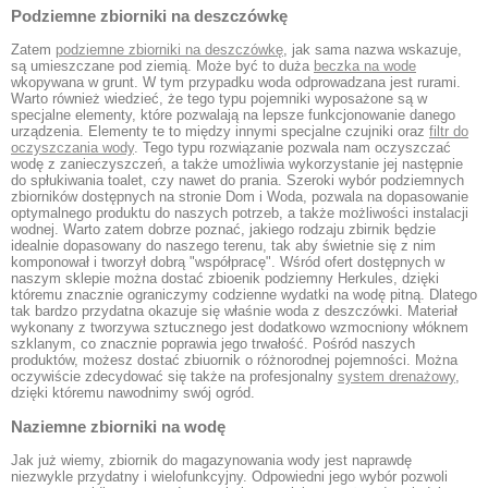
Podziemne zbiorniki na deszczówkę
Zatem
podziemne zbiorniki na deszczówkę
, jak sama nazwa wskazuje,
są umieszczane pod ziemią. Może być to duża
beczka na wode
wkopywana w grunt. W tym przypadku woda odprowadzana jest rurami.
Warto również wiedzieć, że tego typu pojemniki wyposażone są w
specjalne elementy, które pozwalają na lepsze funkcjonowanie danego
urządzenia. Elementy te to między innymi specjalne czujniki oraz
filtr do
oczyszczania wody
. Tego typu rozwiązanie pozwala nam oczyszczać
wodę z zanieczyszczeń, a także umożliwia wykorzystanie jej następnie
do spłukiwania toalet, czy nawet do prania. Szeroki wybór podziemnych
zbiorników dostępnych na stronie Dom i Woda, pozwala na dopasowanie
optymalnego produktu do naszych potrzeb, a także możliwości instalacji
wodnej. Warto zatem dobrze poznać, jakiego rodzaju zbirnik będzie
idealnie dopasowany do naszego terenu, tak aby świetnie się z nim
komponował i tworzył dobrą "współpracę". Wśród ofert dostępnych w
naszym sklepie można dostać zbioenik podziemny Herkules, dzięki
któremu znacznie ograniczymy codzienne wydatki na wodę pitną. Dlatego
tak bardzo przydatna okazuje się właśnie woda z deszczówki. Materiał
wykonany z tworzywa sztucznego jest dodatkowo wzmocniony włóknem
szklanym, co znacznie poprawia jego trwałość. Pośród naszych
produktów, możesz dostać zbiuornik o różnorodnej pojemności. Można
oczywiście zdecydować się także na profesjonalny
system drenażowy
,
dzięki któremu nawodnimy swój ogród.
Naziemne zbiorniki na wodę
Jak już wiemy, zbiornik do magazynowania wody jest naprawdę
niezwykle przydatny i wielofunkcyjny. Odpowiedni jego wybór pozwoli