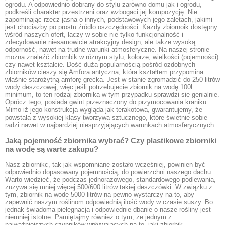
ogrodu. A odpowiednio dobrany do stylu zarówno domu jak i ogrodu,
podkreśli charakter przestrzeni oraz wzbogaci jej kompozycję. Nie
zapominając rzecz jasna o innych, podstawowych jego zaletach, jakimi
jest chociażby po prostu źródło oszczędności. Każdy zbiornoik dostępny
wśród naszych ofert, łączy w sobie nie tylko funkcjonalność i
zdecydowanie niesamowicie atrakcyjny design, ale także wysoką
odporność, nawet na trudne warunki atmosferyczne. Na naszej stronie
można znaleźć zbiornbik w różnym stylu, kolorze, wielkości (pojemności)
czy nawet kształcie. Dość dużą popularnością pośród ozdobnych
zbiorników cieszy się Amfora antyczna, która kształtem przypomina
właśnie starożytną amforę grecką. Jest w stanie zgromadzić do 250 litrów
wody deszczowej, więc jeśli potrzebujecie zbiornik na wodę 100l
minimum, to ten rodzaj zbiornika w tym przypadku sprawdzi się genialnie.
Oprócz tego, posiada gwint przeznaczony do przymocowania kraniku.
Mimo iż jego konstrukcja wygląda jak terakotowa, gwarantujemy, że
powstała z wysokiej klasy tworzywa sztucznego, które świetnie sobie
radzi nawet w najbardziej niesprzyjających warunkach atmosferycznych.
Jaką pojemność zbiornika wybrać? Czy plastikowe zbiorniki
na wodę są warte zakupu?
Nasz zbiornikc, tak jak wspomniane zostało wcześniej, powinien być
odpowiednio dopasowany pojemnością, do powierzchni naszego dachu.
Warto wiedzieć, że podczas jednorazowego, standardowego podlewania,
zużywa się mniej więcej 500/600 litrów takiej deszczówki. W związku z
tym, zbiornik na wode 5000 litrów na pewno wystarczy na to, aby
zapewnić naszym roślinom odpowiednią ilość wody w czasie suszy. Bo
jednak świadoma pielęgnacja i odpowiednie dbanie o nasze rośliny jest
niemniej istotne. Pamiętajmy również o tym, że jednym z
najważniejszych czynników wpływających na to, jaki zbiorbik