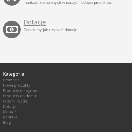
montażu zakupionych w naszym sklepie produktów.
Dotacje
Doradzimy jak uzyskać dotacje.
Kategorie
Promocje
Nowe produkty
Produkty do ogrodu
Produkty do domu
O dom i woda
Dotacje
Montaż
Kontakt
Blog