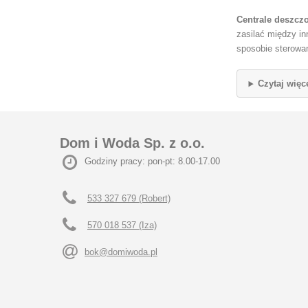
Centrale deszcz
zasilać między in
sposobie sterowan
Czytaj więc
Dom i Woda Sp. z o.o.
Godziny pracy: pon-pt: 8.00-17.00
533 327 679 (Robert)
570 018 537 (Iza)
bok@domiwoda.pl