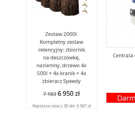
Zestaw 2000l.
Kompletny zestaw
retencyjny: zbiornik
Centrala
na deszczówkę,
naziemny, drzewo 4x
500l + 4x kranik + 4x
zbieracz Speedy
6 950 zł
7 183
Darm
Najniższa cena z 30 dni: 6 567 zł