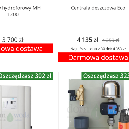
w hydroforowy MH
Centrala deszczowa Eco
1300
3 700 zł
4 135 zł
4 353 zł
owa dostawa
Najniższa cena z 30 dni: 4 353 zł
Darmowa dostawa
Oszczędzasz 302 zł
Oszczędzasz 323