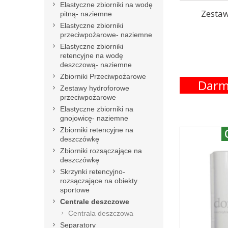
Elastyczne zbiorniki na wodę
Zesta
pitną- naziemne
Elastyczne zbiorniki
przeciwpożarowe- naziemne
Elastyczne zbiorniki
retencyjne na wodę
deszczową- naziemne
Zbiorniki Przeciwpożarowe
Darm
Zestawy hydroforowe
przeciwpożarowe
Elastyczne zbiorniki na
gnojowicę- naziemne
Zbiorniki retencyjne na
deszczówkę
Zbiorniki rozsączające na
deszczówkę
Skrzynki retencyjno-
rozsączające na obiekty
sportowe
Centrale deszczowe
Centrala deszczowa
Separatory