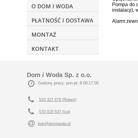
Pompa do cy
O DOM I WODA
instalacji)
PŁATNOŚĆ I DOSTAWA
Alarm zewn
MONTAŻ
KONTAKT
Dom i Woda Sp. z o.o.
Godziny pracy: pon-pt: 8.00-17.00
533 327 679 (Robert)
570 018 537 (Iza)
bok@domiwoda.pl