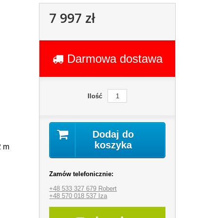
7 997 zł
Darmowa dostawa
Ilość
Dodaj do
koszyka
2 m
Zamów telefonicznie:
+48 533 327 679 Robert
+48 570 018 537 Iza