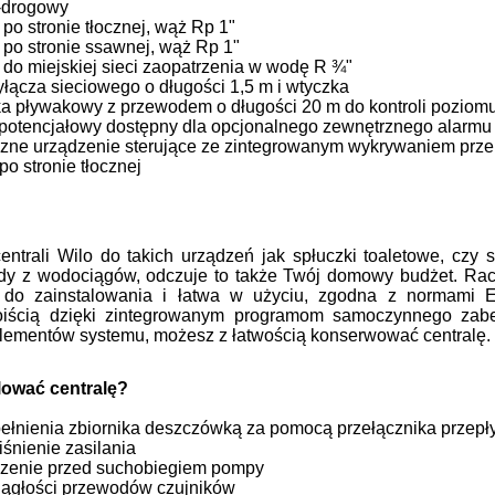
-drogowy
 po stronie t
ł
ocznej, w
ąż
Rp
1"
 po stronie ssawnej, w
ąż
Rp
1"
 do miejskiej sieci zaopatrzenia w wod
ę
R ¾"
y
łą
cza sieciowego o d
ł
ugo
ś
ci 1,5
m i wtyczka
ka p
ł
ywakowy z przewodem o d
ł
ugo
ś
ci 20
m do
kontroli poziom
potencja
ł
owy dost
ę
pny dla opcjonalnego
zewn
ę
trznego alarmu 
czne urz
ą
dzenie steruj
ą
ce ze zintegrowanym
wykrywaniem prz
po stronie t
ł
ocznej
entrali Wilo do takich urządzeń jak spłuczki toaletowe, cz
dy z wodociągów, odczuje to także Twój domowy budżet. Rach
a do zainstalowania i łatwa w użyciu, zgodna z normami
iścią dzięki zintegrowanym programom samoczynnego zabez
elementów systemu, możesz z łatwością konserwować centralę.
lować centralę?
pe
ł
nienia zbiornika deszczówk
ą
za pomoc
ą
prze
łą
cznika przep
ł
i
ś
nienie zasilania
czenie przed suchobiegiem pompy
i
ą
g
ł
o
ś
ci przewodów czujników