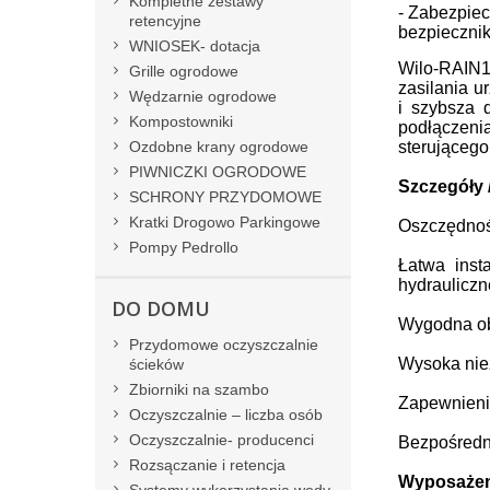
Kompletne zestawy
- Zabezpiec
retencyjne
bezpieczni
WNIOSEK- dotacja
Wilo-RAIN1
Grille ogrodowe
zasilania u
Wędzarnie ogrodowe
i szybsza 
Kompostowniki
podłączeni
Ozdobne krany ogrodowe
sterującego
PIWNICZKI OGRODOWE
Szczegóły 
SCHRONY PRZYDOMOWE
Kratki Drogowo Parkingowe
Oszczędnoś
Pompy Pedrollo
Łatwa inst
hydraulicz
DO DOMU
Wygodna obs
Przydomowe oczyszczalnie
Wysoka nie
ścieków
Zbiorniki na szambo
Zapewnieni
Oczyszczalnie – liczba osób
Oczyszczalnie- producenci
Bezpośredn
Rozsączanie i retencja
Wyposażeni