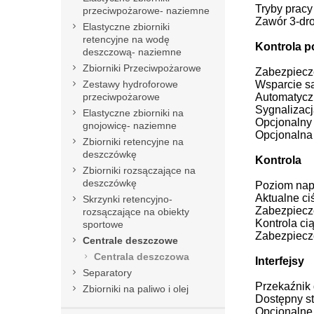
Tryby pracy
przeciwpożarowe- naziemne
Zawór 3-dro
Elastyczne zbiorniki
retencyjne na wodę
Kontrola p
deszczową- naziemne
Zbiorniki Przeciwpożarowe
Zabezpiecz
Zestawy hydroforowe
Wsparcie s
przeciwpożarowe
Automatycz
Sygnalizacj
Elastyczne zbiorniki na
Opcjonalny 
gnojowicę- naziemne
Opcjonalna
Zbiorniki retencyjne na
deszczówkę
Kontrola
Zbiorniki rozsączające na
deszczówkę
Poziom nap
Aktualne ci
Skrzynki retencyjno-
Zabezpiecz
rozsączające na obiekty
Kontrola ci
sportowe
Zabezpiecz
Centrale deszczowe
Centrala deszczowa
Interfejsy
Separatory
Przekaźnik 
Zbiorniki na paliwo i olej
Dostępny st
Opcjonalne