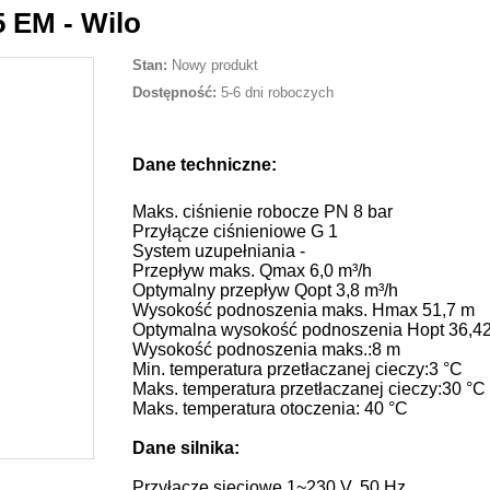
 EM - Wilo
Stan:
Nowy produkt
Dostępność:
5-6 dni roboczych
Dane techniczne:
Maks. ciśnienie robocze PN
8 bar
Przyłącze ciśnieniowe
G 1
System uzupełniania
-
Przepływ maks. Qmax
6,0 m³/h
Optymalny przepływ Qopt
3,8 m³/h
Wysokość podnoszenia maks. Hmax
51,7 m
Optymalna wysokość podnoszenia Hopt
36,4
Wysoko
ść
podnoszenia maks.:
8
m
Min. temperatura
przet
ł
aczanej cieczy:
3
°C
Maks. temperatura
przet
ł
aczanej cieczy:
30
°C
Maks. temperatura otoczenia
:
40
°C
Dane silnika:
Przy
łą
cze sieciowe
1~230 V, 50 Hz