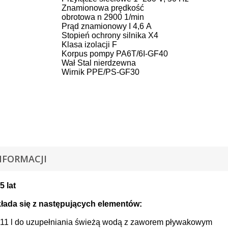
Znamionowa pr
ę
dko
ść
obrotowa n
2900
1/min
Pr
ą
d znamionowy I
4,6
A
Stopie
ń
ochrony silnika
X4
Klasa izolacji
F
Korpus pompy
PA6T/6I-GF40
Wa
ł
Stal nierdzewna
Wirnik
PPE/PS-GF30
NFORMACJI
5 lat
kłada się z następujących elementów:
 11
l do uzupe
ł
niania
ś
wie
żą
wod
ą
z zaworem
p
ł
ywakowym