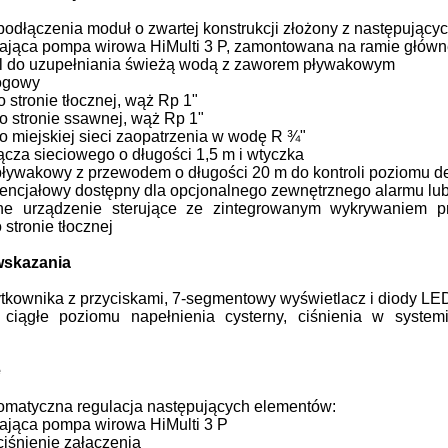
odłączenia moduł o zwartej konstrukcji złożony z następujący
jąca pompa wirowa HiMulti 3 P, zamontowana na ramie główne
1 l do uzupełniania świeżą wodą z zaworem pływakowym
ogowy
o stronie tłocznej, wąż Rp 1"
o stronie ssawnej, wąż Rp 1"
o miejskiej sieci zaopatrzenia w wodę R ¾"
ącza sieciowego o długości 1,5 m i wtyczka
pływakowy z przewodem o długości 20 m do kontroli poziomu d
encjałowy dostępny dla opcjonalnego zewnętrznego alarmu lub 
zne urządzenie sterujące ze zintegrowanym wykrywaniem 
 stronie tłocznej
wskazania
żytkownika z przyciskami, 7-segmentowy wyświetlacz i diody LE
ciągłe poziomu napełnienia cysterny, ciśnienia w systemie
e
tomatyczna regulacja następujących elementów:
jąca pompa wirowa HiMulti 3 P
iśnienie załączenia