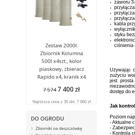
zaworu 3
przy
łą
cza
przy
łą
cza
przy
łą
cza
kabla prz
wy
łą
czni
styku bez
elektroni
Zestaw 2000l.
ci
ś
nienia 
Zbiornik Kolumna
500l x4szt., kolor
piaskowy, zbieracz
Używając c
zużyciu wo
Rapido x4, kranik x4
jest prost
niezawodno
7 400 zł
7 574
dostęp do 
Najniższa cena z 30 dni: 7 060 zł
Jak kontro
Poziom na
DO OGRODU
- Aktualne c
- Zabezpie
Zbiorniki na deszczówkę
- Kontrola c