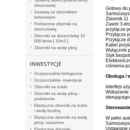
Systemy wykorzystania wody
deszczowej
Gotowy do p
Zestawy ze zbiornikiem
Samozasysa
betonowym
Zbiornik 1
Podziemne zbiorniki na
Zawór 3-dr
deszczówkę
przyłącze p
Przyłącze p
Zbiorniki na deszczówkę 10
Przyłącze d
000 litrów [ 10m3 ]
Kabel przył
Zbiorniki na wodę pitną
Wyłącznik 
Styk bezpot
Elektronic
INWESTYCJE
ciśnienia po
Oczyszczalnie biologiczne
Obsługa / 
Oczyszczalnie- inwestycje
Interfejs u
Zbiorniki na ścieki
Wskazanie 
Zbiorniki na wodę pitną –
sterującego
podziemne
Elastyczne zbiorniki na ścieki
Sterowani
i wodę brudną
Elastyczne zbiorniki na wodę
W pełni au
pitną- naziemne
Samozasysa
Ustawiane c
Elastyczne zbiorniki