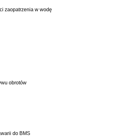
eci zaopatrzenia w wodę
ływu obrotów
 awarii do BMS