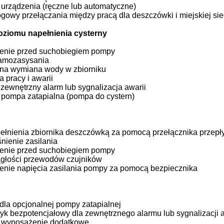
 urządzenia (ręczne lub automatyczne)
gowy przełączania między pracą dla deszczówki i miejskiej si
oziomu napełnienia cysterny
enie przed suchobiegiem pompy
amozasysania
na wymiana wody w zbiorniku
a pracy i awarii
zewnętrzny alarm lub sygnalizacja awarii
 pompa zatapialna (pompa do cystern)
ełnienia zbiornika deszczówką za pomocą przełącznika przep
śnienie zasilania
enie przed suchobiegiem pompy
ągłości przewodów czujników
enie napięcia zasilania pompy za pomocą bezpiecznika
dla opcjonalnej pompy zatapialnej
yk bezpotencjałowy dla zewnętrznego alarmu lub sygnalizacji
 wyposażenie dodatkowe