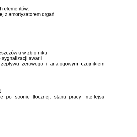
ch elementów:
j z amortyzatorem drgań
eszczówki w zbiorniku
sygnalizacji awarii
przepływu zerowego i analogowym czujnikiem
D
 po stronie tłocznej, stanu pracy interfejsu