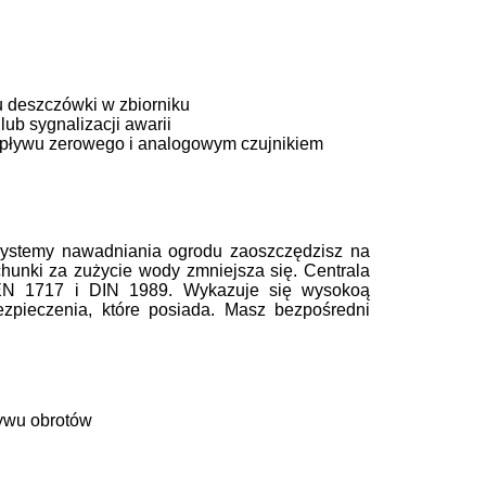
u deszczówki w zbiorniku
lub sygnalizacji awarii
ep
ł
ywu zerowego i analogowym
czujnikiem
y systemy nawadniania ogrodu zaoszczędzisz na
unki za zużycie wody zmniejsza się. Centrala
EN
1717 i
DIN
1989. Wykazuje się wysokoą
pieczenia, które posiada. Masz bezpośredni
ywu obrotów