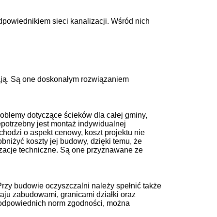
dpowiednikiem sieci kanalizacji. Wśród nich
fiają. Są one doskonałym rozwiązaniem
roblemy dotyczące ścieków dla całej gminy,
potrzebny jest montaż indywidualnej
hodzi o aspekt cenowy, koszt projektu nie
niżyć koszty jej budowy, dzięki temu, że
lizacje techniczne. Są one przyznawane ze
zy budowie oczyszczalni należy spełnić także
aju zabudowami, granicami działki oraz
u odpowiednich norm zgodności, można