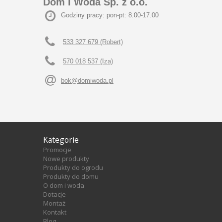
Dom i Woda Sp. z o.o.
Godziny pracy: pon-pt: 8.00-17.00
533 327 679 (Robert)
570 018 537 (Iza)
bok@domiwoda.pl
Kategorie
Promocje
Nowe produkty
Produkty do ogrodu
Produkty do domu
O dom i woda
Dotacje
Montaż
Kontakt
Blog