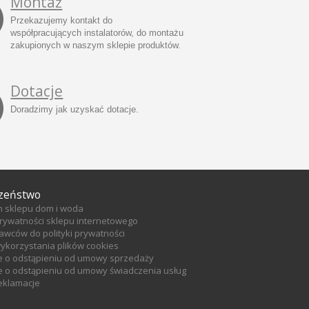
Montaż
Przekazujemy kontakt do
współpracujących instalatorów, do montażu
zakupionych w naszym sklepie produktów.
Dotacje
Doradzimy jak uzyskać dotacje.
zeństwo
n sklepu dom i woda
prywatności sklepu internetowego
tawców do polityki prywatności
wykorzystania plików cookies
e o odstąpieniu od umowy sprzedaży
 o odstąpieniu od umowy świadczenia usług
reklamacje