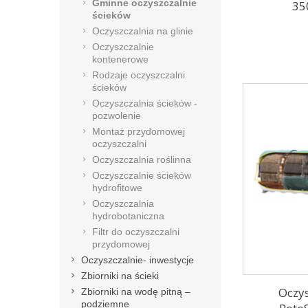
Gminne oczyszczalnie
35
ścieków
Oczyszczalnia na glinie
Oczyszczalnie
kontenerowe
Rodzaje oczyszczalni
ścieków
Oczyszczalnia ścieków -
pozwolenie
Montaż przydomowej
oczyszczalni
Oczyszczalnia roślinna
Oczyszczalnie ścieków
hydrofitowe
Oczyszczalnia
hydrobotaniczna
Filtr do oczyszczalni
przydomowej
Oczyszczalnie- inwestycje
Zbiorniki na ścieki
Oczy
Zbiorniki na wodę pitną –
podziemne