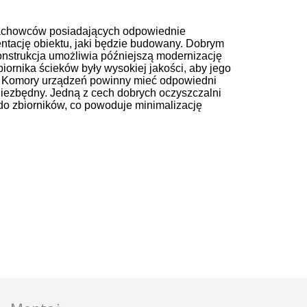
 fachowców posiadających odpowiednie
mentację obiektu, jaki będzie budowany. Dobrym
onstrukcja umożliwia późniejszą modernizację
biornika ścieków były wysokiej jakości, aby jego
i. Komory urządzeń powinny mieć odpowiedni
niezbędny. Jedną z cech dobrych oczyszczalni
do zbiorników, co powoduje minimalizację