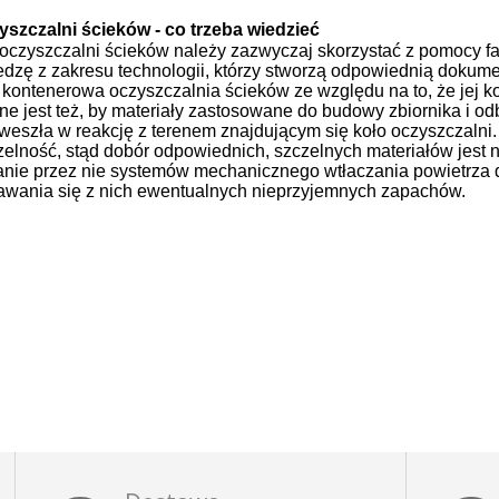
zyszczalni ścieków - co trzeba wiedzieć
ji oczyszczalni ścieków należy zazwyczaj skorzystać z pomocy
wiedzę z zakresu technologii, którzy stworzą odpowiednią doku
 kontenerowa oczyszczalnia ścieków ze względu na to, że jej k
ne jest też, by materiały zastosowane do budowy zbiornika i od
 weszła w reakcję z terenem znajdującym się koło oczyszczaln
zelność, stąd dobór odpowiednich, szczelnych materiałów jest 
danie przez nie systemów mechanicznego wtłaczania powietrza 
awania się z nich ewentualnych nieprzyjemnych zapachów.