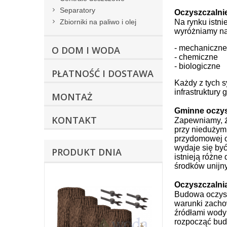
Separatory
Oczyszczalni
Na rynku istni
Zbiorniki na paliwo i olej
wyróżniamy na
- mechaniczn
O DOM I WODA
- chemiczne
- biologiczne
PŁATNOŚĆ I DOSTAWA
Każdy z tych s
infrastruktury 
MONTAŻ
Gminne oczys
KONTAKT
Zapewniamy, że
przy niedużym
przydomowej oc
wydaje się być
PRODUKT DNIA
istnieją różne
środków unijn
Oczyszczalni
Budowa oczysz
warunki zacho
źródłami wody
rozpocząć bud