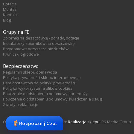
Dotacje
Montaż
Kontakt
Blog
Grupy na FB
Zbiorniki na deszczówkę - porady, dotacje
Instalatorzy zbiorników na deszczówkę
Przydomowe oczyszczalnie ścieków
Piwniczki ogrodowe
Bezpieczeństwo
Regulamin sklepu dom i woda
Polityka prywatności sklepu internetowego
Lista dostawców do polityki prywatności
Polityka wykorzystania plików cookies
Pouczenie o odstąpieniu od umowy sprzedaży
Pouczenie o odstąpieniu od umowy świadczenia usług
Zwroty i reklamacje
Oprogramowanie sklepu KQS.store
Realizacja sklepu:
RK Media Group
Rozpocznij Czat