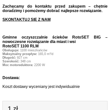
Zachęcamy do kontaktu przed zakupem – chętnie
doradzimy i pomożemy dobrać najlepsze rozwiązanie.
SKONTAKTUJ SIĘ Z NAM
Gminne oczyszczalnie ścieków RotoSET BIG –
nowoczesne rozwiązanie dla miast i wsi
RotoSET 1100 RLM
Obsługuje:
1100 mieszkańców
Maksymalny przepływ:
165,0 m³/d
Długość:
927 cm
Szerokość:
348 cm
Moc motoreduktora:
2200 W
Dostawa:
Koszt dostawy wyceniany jest indywidualnie
1 zł