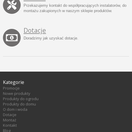
Przekazujemy kontakt do współpracujących instalatorów, do
montażu zakupionych w naszym sklepie produktów.
Dotacje
Doradzimy jak uzyskać dotacje.
Kategorie
Promocje
Nowe produkty
Produkty do ogrodu
Produkty do domu
O dom i woda
Dotacje
Montaż
Kontakt
Blog