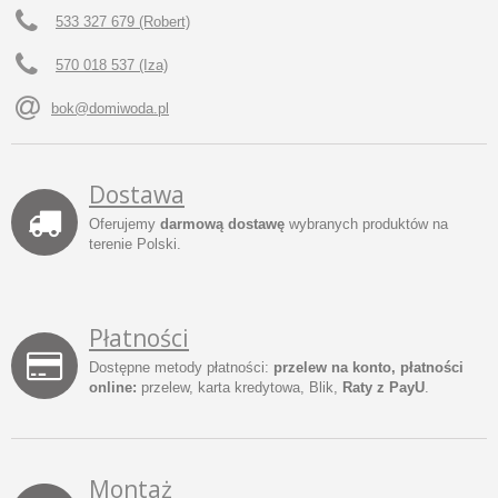
533 327 679 (Robert)
570 018 537 (Iza)
bok@domiwoda.pl
Dostawa
Oferujemy
darmową dostawę
wybranych produktów na
terenie Polski.
Płatności
Dostępne metody płatności:
przelew na konto, płatności
online:
przelew, karta kredytowa, Blik,
Raty z PayU
.
Montaż