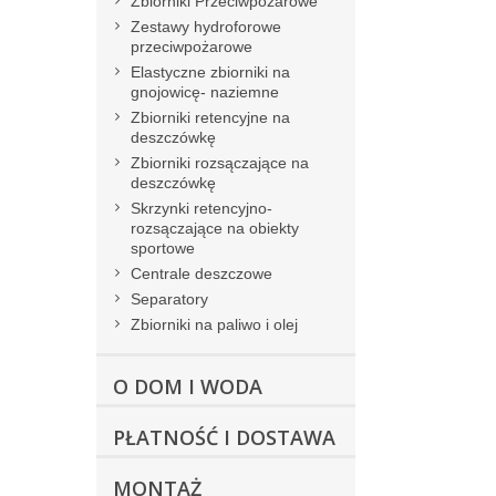
Zbiorniki Przeciwpożarowe
Zestawy hydroforowe
przeciwpożarowe
Elastyczne zbiorniki na
gnojowicę- naziemne
Zbiorniki retencyjne na
deszczówkę
Zbiorniki rozsączające na
deszczówkę
Skrzynki retencyjno-
rozsączające na obiekty
sportowe
Centrale deszczowe
Separatory
Zbiorniki na paliwo i olej
O DOM I WODA
PŁATNOŚĆ I DOSTAWA
MONTAŻ