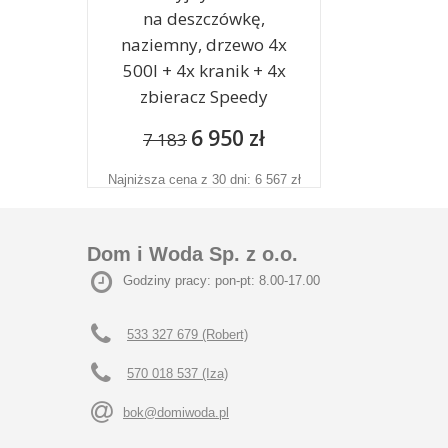
na deszczówkę,
naziemny, drzewo 4x
500l + 4x kranik + 4x
zbieracz Speedy
6 950 zł
7 183
Najniższa cena z 30 dni: 6 567 zł
Dom i Woda Sp. z o.o.
Godziny pracy: pon-pt: 8.00-17.00
533 327 679 (Robert)
570 018 537 (Iza)
bok@domiwoda.pl