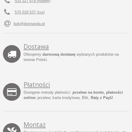
533 327 679 (Robert)
570 018 537 (Iza)
bok@domiwoda.pl
Dostawa
Oferujemy
darmową dostawę
wybranych produktów na
terenie Polski.
Płatności
Dostępne metody płatności:
przelew na konto, płatności
online:
przelew, karta kredytowa, Blik,
Raty z PayU
.
Montaż