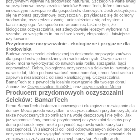
pozytywnym wpływie na środowisko naturalne. Szczególnie warte uwagi
są przydomowe oczyszczalnie ścieków Bamar-Tech, które stanowią
innowacyjne rozwiązanie dla gospodarstw domowych. Jeśli zdecydujesz
się na montaż przydomowej oczyszczalni, przykładasz się do ochrony
środowiska, oszczędzasz wodę i uniezależniasz się od systemu
kanalizacyjnego. Nie sposób nie wspomnieć także o tym, że
biologiczna oczyszczalnia jest zdecydowanie lepszym wyborem niż
szambo, ze względu m.in. na niższe koszty eksploatacji i łatwiejsze
użytkowanie.
Przydomowe oczyszczalnie - ekologiczne i przyjazne dla
środowiska
Budowa oczyszczalni ekologicznej to doskonała propozycja zarówno
dla gospodarstw jednorodzinnych i wielorodzinnych. Oczyszczone
ścieki można wykorzystać do nawadniania roślin, sprzątania, bądź
odprowadzać. Dobra, biologiczna oczyszczalnia ścieków to inwestycja
na wiele lat, która podnosi wartość nieruchomości, chroni środowisko i
zapewnia niezależność od sieci kanalizacyjnej. Oczyszczalnia
BamarTech to z pewnością idealnie rozwiązanie dla twojego domu!
Zobacz też
Oczyszczalnie RotoSET
oraz
oczyszczalnie Metria
.
Producent przydomowych oczyszczalni
ścieków: BamarTech
Firma BamarTech dostarcza innowacyjne i ekologiczne rozwiązanie dla
domów. Mowa przede wszystkim o oczyszczalniach przydomowych, ale
także nowoczesnych zbiornikach na wodę deszczową i nie tylko. Jak
już wspomnieliśmy, montaż przydomowej oczyszczalni ścieków przy
domu jednorodzinnym może przynieść naprawdę wiele korzyści i
oszczędności. W zależności od ilości odprowadzanych ścieków, proces
oczyszczania może wyglądać nieco inaczej, ale zawsze prowadzi do
zmniejszenia zużycia wody i realnych korzyści. Ponadto warto