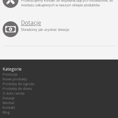
Przekazujemy kontakt do współpracujących instalatorów, do
montażu zakupionych w naszym sklepie produktów.
Dotacje
Doradzimy jak uzyskać dotacje.
Kategorie
Promocje
Nowe produkty
Produkty do ogrodu
Produkty do domu
O dom i woda
Dotacje
Montaż
Kontakt
Blog