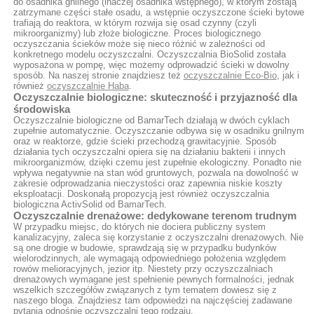
do osadnika gnilnego (inaczej osadnika wstępnego), w którym zostają
zatrzymane części stałe osadu, a wstępnie oczyszczone ścieki bytowe
trafiają do reaktora, w którym rozwija się osad czynny (czyli
mikroorganizmy) lub złoże biologiczne. Proces biologicznego
oczyszczania ścieków może się nieco różnić w zależności od
konkretnego modelu oczyszczalni. Oczyszczalnia BioSolid została
wyposażona w pompę, więc możemy odprowadzić ścieki w dowolny
sposób. Na naszej stronie znajdziesz też
oczyszczalnie Eco-Bio
, jak i
również
oczyszczalnie Haba
.
Oczyszczalnie biologiczne: skuteczność i przyjazność dla
środowiska
Oczyszczalnie biologiczne od BamarTech działają w dwóch cyklach
zupełnie automatycznie. Oczyszczanie odbywa się w osadniku gnilnym
oraz w reaktorze, gdzie ścieki przechodzą grawitacyjnie. Sposób
działania tych oczyszczalni opiera się na działaniu bakterii i innych
mikroorganizmów, dzięki czemu jest zupełnie ekologiczny. Ponadto nie
wpływa negatywnie na stan wód gruntowych, pozwala na dowolność w
zakresie odprowadzania nieczystości oraz zapewnia niskie koszty
eksploatacji. Doskonałą propozycją jest również oczyszczalnia
biologiczna ActivSolid od BamarTech.
Oczyszczalnie drenażowe: dedykowane terenom trudnym
W przypadku miejsc, do których nie dociera publiczny system
kanalizacyjny, zaleca się korzystanie z oczyszczalni drenażowych. Nie
są one drogie w budowie, sprawdzają się w przypadku budynków
wielorodzinnych, ale wymagają odpowiedniego położenia względem
rowów melioracyjnych, jezior itp. Niestety przy oczyszczalniach
drenażowych wymagane jest spełnienie pewnych formalności, jednak
wszelkich szczegółów związanych z tym tematem dowiesz się z
naszego bloga. Znajdziesz tam odpowiedzi na najczęściej zadawane
pytania odnośnie oczyszczalni tego rodzaju.