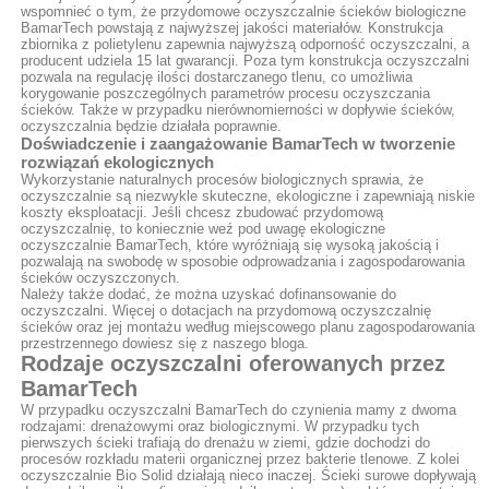
wspomnieć o tym, że przydomowe oczyszczalnie ścieków biologiczne
BamarTech powstają z najwyższej jakości materiałów. Konstrukcja
zbiornika z polietylenu zapewnia najwyższą odporność oczyszczalni, a
producent udziela 15 lat gwarancji. Poza tym konstrukcja oczyszczalni
pozwala na regulację ilości dostarczanego tlenu, co umożliwia
korygowanie poszczególnych parametrów procesu oczyszczania
ścieków. Także w przypadku nierównomierności w dopływie ścieków,
oczyszczalnia będzie działała poprawnie.
Doświadczenie i zaangażowanie BamarTech w tworzenie
rozwiązań ekologicznych
Wykorzystanie naturalnych procesów biologicznych sprawia, że
oczyszczalnie są niezwykle skuteczne, ekologiczne i zapewniają niskie
koszty eksploatacji. Jeśli chcesz zbudować przydomową
oczyszczalnię, to koniecznie weź pod uwagę ekologiczne
oczyszczalnie BamarTech, które wyróżniają się wysoką jakością i
pozwalają na swobodę w sposobie odprowadzania i zagospodarowania
ścieków oczyszczonych.
Należy także dodać, że można uzyskać dofinansowanie do
oczyszczalni. Więcej o dotacjach na przydomową oczyszczalnię
ścieków oraz jej montażu według miejscowego planu zagospodarowania
przestrzennego dowiesz się z naszego bloga.
Rodzaje oczyszczalni oferowanych przez
BamarTech
W przypadku oczyszczalni BamarTech do czynienia mamy z dwoma
rodzajami: drenażowymi oraz biologicznymi. W przypadku tych
pierwszych ścieki trafiają do drenażu w ziemi, gdzie dochodzi do
procesów rozkładu materii organicznej przez bakterie tlenowe. Z kolei
oczyszczalnie Bio Solid działają nieco inaczej. Ścieki surowe dopływają