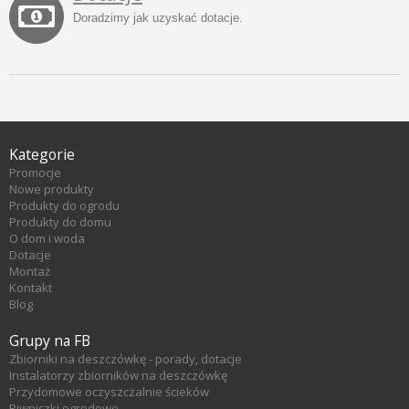
Doradzimy jak uzyskać dotacje.
Kategorie
Promocje
Nowe produkty
Produkty do ogrodu
Produkty do domu
O dom i woda
Dotacje
Montaż
Kontakt
Blog
Grupy na FB
Zbiorniki na deszczówkę - porady, dotacje
Instalatorzy zbiorników na deszczówkę
Przydomowe oczyszczalnie ścieków
Piwniczki ogrodowe