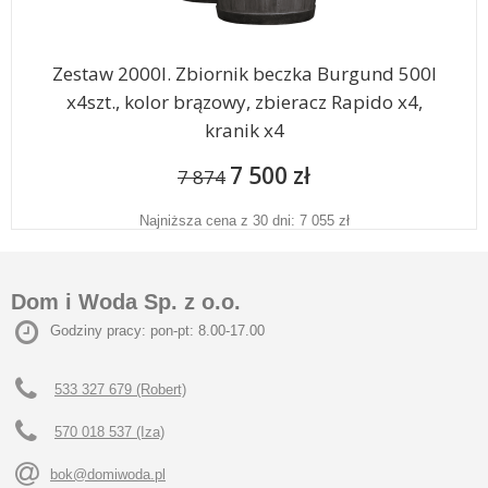
Zestaw 2000l. Zbiornik beczka Burgund 500l
x4szt., kolor brązowy, zbieracz Rapido x4,
kranik x4
7 500 zł
7 874
Najniższa cena z 30 dni: 7 055 zł
Dom i Woda Sp. z o.o.
Godziny pracy: pon-pt: 8.00-17.00
533 327 679 (Robert)
570 018 537 (Iza)
bok@domiwoda.pl