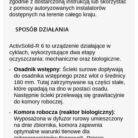
zgodnie z dostarczoną instrukcją lub skorzystać
z pomocy autoryzowanych instalatorów
dostępnych na terenie całego kraju.
SPOSÓB DZIAŁANIA
ActivSolid-R 6 to urządzenie działające w
cyklach, wykorzystujące dwa etapy
oczyszczania: mechaniczne oraz biologiczne.
Osadnik wstępny
: Ścieki surowe dopływają
do osadnika wstępnego przez wlot o średnicy
160 mm. Tutaj zatrzymywane są części stałe,
które opadają na dno w postaci osadu.
Następnie ścieki przelewają się grawitacyjnie
do komory roboczej.
Komora robocza (reaktor biologiczny)
:
Wyposażona w dyfuzor rurowy umieszczony
na dnie zbiornika, komora zapewnia
optymalne warunki tlenowe dla
mikroorganizmów tlenowych. Proces