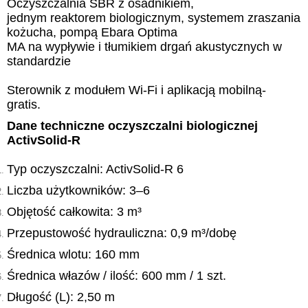
O
czyszczalnia SBR z osadnikiem
,
jednym
reaktor
em
biologicznym
, systemem zraszania
kożucha
,
pompą Ebara Optima
MA na
wypływie
i
tłumikiem drgań akustycznych w
standardzie
Sterownik z modułem Wi
-
Fi i aplikacją mob
il
ną-
gratis.
Dane techniczne oczyszczalni biologicznej
ActivSolid-R
Typ oczyszczalni: ActivSolid-R 6
Liczba użytkowników: 3–6
Objętość całkowita: 3 m³
Przepustowość hydrauliczna: 0,9 m³/dobę
Średnica wlotu: 160 mm
Średnica włazów / ilość: 600 mm / 1 szt.
Długość (L): 2,50 m