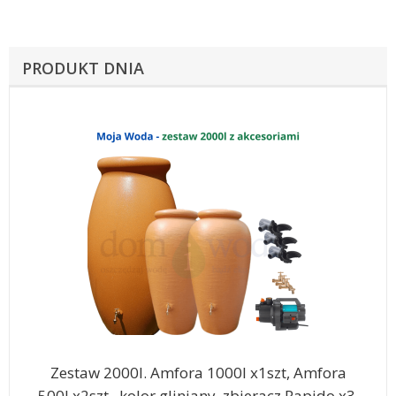
PRODUKT DNIA
Zestaw 2000l. Amfora 1000l x1szt, Amfora
500l x2szt., kolor gliniany, zbieracz Rapido x3,