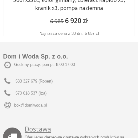
kranik x3, pompa naziemna
6 920 zł
6 985
Najniższa cena z 30 dni: 6 857 zł
Dom i Woda Sp. z o.o.
Godziny pracy: pon-pt: 8.00-17.00
533 327 679 (Robert)
570 018 537 (Iza)
bok@domiwoda.pl
Dostawa
Oferujemy
darmową dostawę
wybranych produktów na