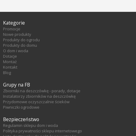
Kategorie
Promocje
Nowe produkty
Produkty do ogrodu
Produkty do domu
O dom i woda
Dotacje
Montaż
Kontakt
Blog
Grupy na FB
Zbiorniki na deszczówkę - porady, dotacje
Instalatorzy zbiorników na deszczówkę
Przydomowe oczyszczalnie ścieków
Piwniczki ogrodowe
Bezpieczeństwo
Regulamin sklepu dom i woda
Polityka prywatności sklepu internetowego