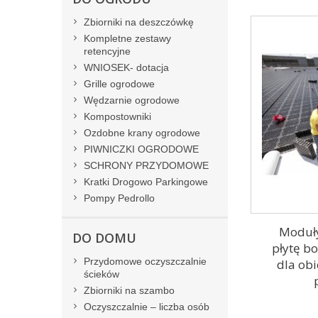
Zbiorniki na deszczówkę
Kompletne zestawy
retencyjne
WNIOSEK- dotacja
Grille ogrodowe
Wędzarnie ogrodowe
Kompostowniki
Ozdobne krany ogrodowe
PIWNICZKI OGRODOWE
SCHRONY PRZYDOMOWE
Kratki Drogowo Parkingowe
Pompy Pedrollo
Moduły
DO DOMU
płytę b
Przydomowe oczyszczalnie
dla ob
ścieków
Zbiorniki na szambo
Oczyszczalnie – liczba osób