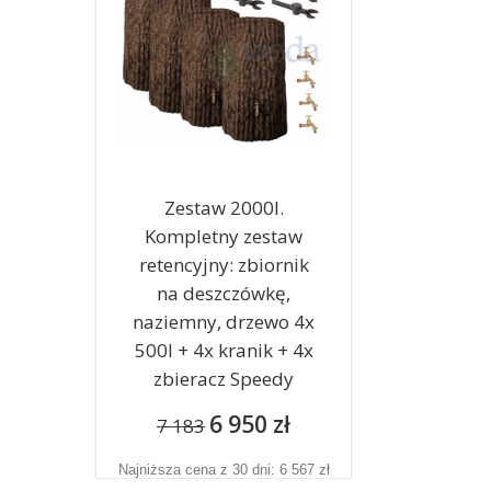
Zestaw 2000l.
Kompletny zestaw
retencyjny: zbiornik
na deszczówkę,
naziemny, drzewo 4x
500l + 4x kranik + 4x
zbieracz Speedy
6 950 zł
7 183
Najniższa cena z 30 dni: 6 567 zł