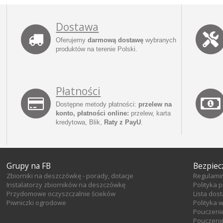
Dostawa
Oferujemy
darmową dostawę
wybranych
produktów na terenie Polski.
Płatności
Dostępne metody płatności:
przelew na
konto, płatności online:
przelew, karta
kredytowa, Blik,
Raty z PayU
.
Grupy na FB
Bezpiec
Zbiorniki na deszczówkę - porady, dotacje
Regulami
Instalatorzy zbiorników na deszczówkę
Polityka 
Przydomowe oczyszczalnie ścieków
Lista dos
Piwniczki ogrodowe
Polityka 
Pouczeni
Pouczenie