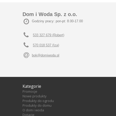
Dom i Woda Sp. z o.o.
Godziny pracy: pon-pt: 8.00-17.00
533 327 679 (Robert)
570 018 537 (Iza)
bok@domiwoda.pl
Kategorie
Promocje
Nowe produkty
Produkty do ogrodu
Produkty do domu
O dom i woda
Dotacje