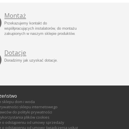
Montaż
Przekazujemy kontakt do
współpracujących instalatorów, do montażu
zakupionych w naszym sklepie produktów.
Dotacje
Doradzimy jak uzyskać dotacje.
zeństwo
n sklepu dom i woda
prywatności sklepu internetowego
tawców do polityki prywatności
wykorzystania plików cookies
e o odstąpieniu od umowy sprzedaży
 o odstąpieniu od umowy świadczenia usług