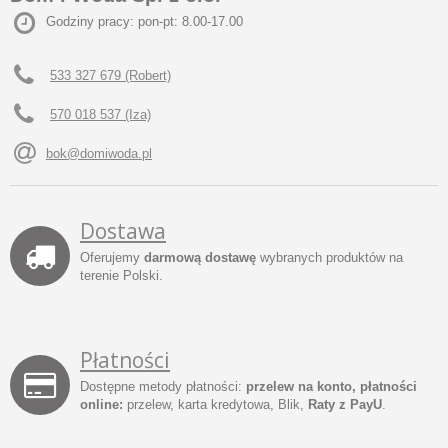
Godziny pracy: pon-pt: 8.00-17.00
533 327 679 (Robert)
570 018 537 (Iza)
bok@domiwoda.pl
Dostawa
Oferujemy
darmową dostawę
wybranych produktów na
terenie Polski.
Płatności
Dostępne metody płatności:
przelew na konto, płatności
online:
przelew, karta kredytowa, Blik,
Raty z PayU
.