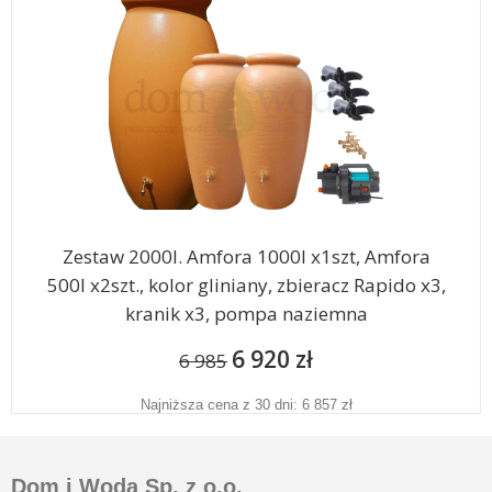
Zestaw 2000l. Amfora 1000l x1szt, Amfora
500l x2szt., kolor gliniany, zbieracz Rapido x3,
kranik x3, pompa naziemna
6 920 zł
6 985
Najniższa cena z 30 dni: 6 857 zł
Dom i Woda Sp. z o.o.