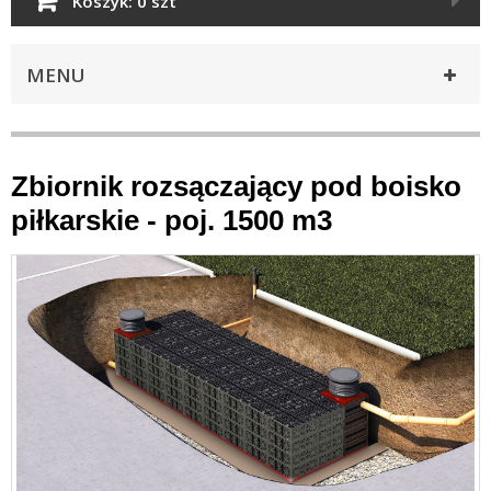
Koszyk:
0 szt
MENU
Zbiornik rozsączający pod boisko
piłkarskie - poj. 1500 m3