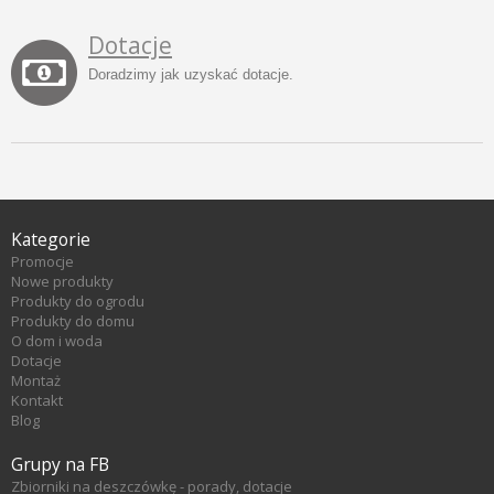
Dotacje
Doradzimy jak uzyskać dotacje.
Kategorie
Promocje
Nowe produkty
Produkty do ogrodu
Produkty do domu
O dom i woda
Dotacje
Montaż
Kontakt
Blog
Grupy na FB
Zbiorniki na deszczówkę - porady, dotacje