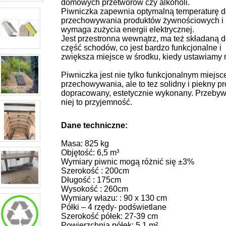
domowych przetworów czy alkoholi.
Piwniczka zapewnia optymalną temperaturę d
przechowywania produktów żywnościowych i 
wymaga zużycia energii elektrycznej.
Jest przestronna wewnątrz, ma też składaną d
część schodów, co jest bardzo funkcjonalne i
zwiększa miejsce w środku, kiedy ustawiamy r
Piwniczka jest nie tylko funkcjonalnym miejs
przechowywania, ale to tez solidny i piekny pr
dopracowany, estetycznie wykonany. Przeby
niej to przyjemność.
Dane techniczne:
Masa:
825 kg
Objętość: 6,5
m³
Wymiary piwnic mogą różnić się
±3%
Szerokość : 200cm
Długość : 175cm
Wysokość : 260cm
Wymiary włazu: : 90 x 130 cm
Półki – 4 rzędy- podświetlane
Szerokość półek: 27-39 cm
Powierzchnia półek: 5,1 m²