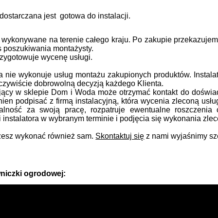
ostarczana jest gotowa do instalacji.
 wykonywane na terenie całego kraju.
Po zakupie przekazujem
s poszukiwania montażysty.
przygotowuje wycenę usługi.
nie wykonuje usług montażu zakupionych produktów. Instalato
oczywiście dobrowolną decyzją każdego Klienta.
ujący w sklepie Dom i Woda może otrzymać kontakt do doświa
nien podpisać z firmą instalacyjną, która wycenia zleconą usłu
alność za swoją pracę, rozpatruje ewentualne roszczenia
 instalatora w wybranym terminie i podjęcia się wykonania zlec
esz wykonać również sam.
Skontaktuj się
z nami wyjaśnimy sz
niczki ogrodowej: