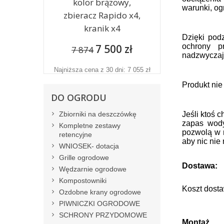
kolor brązowy,
warunki, og
zbieracz Rapido x4,
kranik x4
Dzięki pod
7 500 zł
ochrony p
7 874
nadzwyczaj
Najniższa cena z 30 dni: 7 055 zł
Produkt nie
DO OGRODU
Zbiorniki na deszczówkę
Jeśli ktoś 
zapas wody 
Kompletne zestawy
pozwolą w r
retencyjne
aby nic nie 
WNIOSEK- dotacja
Grille ogrodowe
Dostawa:
Wędzarnie ogrodowe
Kompostowniki
Koszt dosta
Ozdobne krany ogrodowe
PIWNICZKI OGRODOWE
SCHRONY PRZYDOMOWE
Montaż