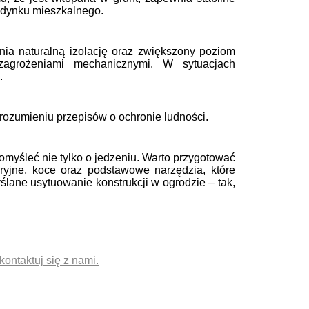
budynku mieszkalnego.
ia naturalną izolację oraz zwiększony poziom
zagrożeniami mechanicznymi. W sytuacjach
.
rozumieniu przepisów o ochronie ludności.
omyśleć nie tylko o jedzeniu. Warto przygotować
aryjne, koce oraz podstawowe narzędzia, które
ślane usytuowanie konstrukcji w ogrodzie – tak,
kontaktuj się z nami.