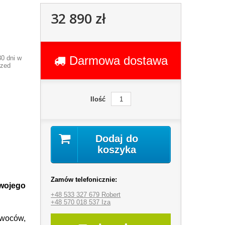
32 890 zł
Darmowa dostawa
0 dni w
rzed
Ilość
Dodaj do
koszyka
Zamów telefonicznie:
Twojego
+48 533 327 679 Robert
+48 570 018 537 Iza
owoców,