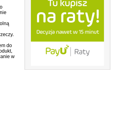
o
nie
olną
zeczy.
cem do
odukt,
wanie w