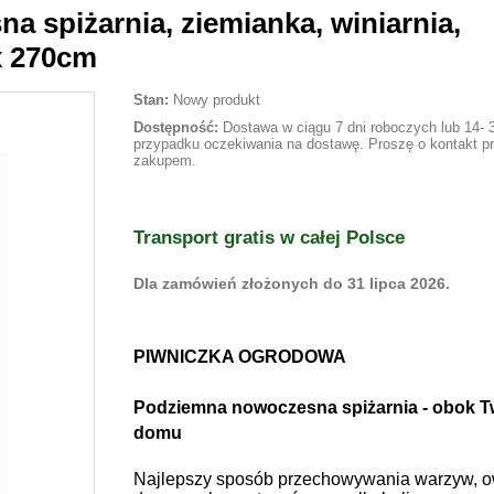
 spiżarnia, ziemianka, winiarnia,
x 270cm
Stan:
Nowy produkt
Dostępność:
Dostawa w ciągu 7 dni roboczych lub 14- 3
przypadku oczekiwania na dostawę. Proszę o kontakt p
zakupem.
Transport gratis w całej Polsce
Dla zamówień złożonych do 31 lipca 2026.
PIWNICZKA OGRODOWA
Podziemna nowoczesna spiżarnia - obok 
domu
Najlepszy sposób przechowywania warzyw, 