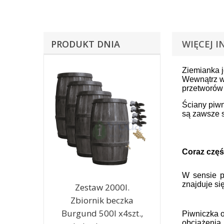
PRODUKT DNIA
WIĘCEJ I
Ziemianka j
Wewnątrz w
przetworów 
Ściany piwn
są zawsze s
Coraz częś
W sensie p
znajduje si
Zestaw 2000l.
Zbiornik beczka
Burgund 500l x4szt.,
Piwniczka o
obciążenia