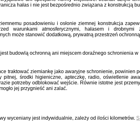
ranicza hałas i nie jest bezpośrednio związana z konstrukcją 
ziemnemu posadowieniu i osłonie ziemnej konstrukcja zapewn
rzed warunkami atmosferycznymi, hałasem i drobnymi 
nych może stanowić dodatkową, prywatną przestrzeń ochronną
 jest budowlą ochronną ani miejscem doraźnego schronienia w 
chce traktować ziemiankę jako awaryjne schronienie, powinien p
pitnej, środki higieniczne, apteczkę, radio, oświetlenie aw
azie potrzeby odblokować wejście. Równie istotne jest przemy
mogło jej przygnieść ani zalać.
wy wyceniany jest indywidualnie, zależy od ilości kilometrów.
S