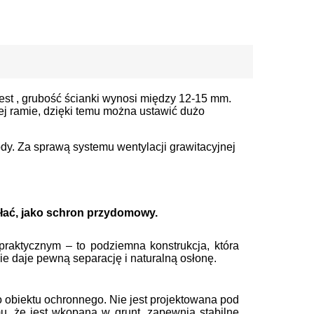
jest , grubość ścianki wynosi między 12-15 mm.
j ramie, dzięki temu można ustawić dużo
dy. Za sprawą systemu wentylacji grawitacyjnej
ałać, jako schron przydomowy.
raktycznym – to podziemna konstrukcja, która
ie daje pewną separację i naturalną osłonę.
 obiektu ochronnego. Nie jest projektowana pod
u, że jest wkopana w grunt, zapewnia stabilne