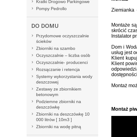
Kratki Drogowo Parkingowe
Pompy Pedrollo
Ziemianka d
DO DOMU
Montaże są
skrócić cza
Przydomowe oczyszczalnie
Instalator 
ścieków
Dom i Woda 
Zbiorniki na szambo
usług jest 
Oczyszczalnie – liczba osób
Klient kup
Oczyszczalnie- producenci
Klient powi
odpowiedzi
Rozsączanie i retencja
dostępności
Systemy wykorzystania wody
deszczowej
Montaż moż
Zestawy ze zbiornikiem
betonowym
Podziemne zbiorniki na
deszczówkę
Montaż piw
Zbiorniki na deszczówkę 10
000 litrów [ 10m3 ]
Zbiorniki na wodę pitną