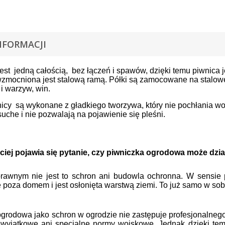
NFORMACJI
est jedną całością, bez łączeń i spawów, dzięki temu piwnica 
zmocniona jest stalową ramą. Półki są zamocowane na stalowe
i warzyw, win.
icy są wykonane z gładkiego tworzywa, który nie pochłania wo
uche i nie pozwalają na pojawienie się pleśni.
ciej pojawia się pytanie, czy piwniczka ogrodowa może dzi
rawnym nie jest to schron ani budowla ochronna. W sensie p
ę poza domem i jest osłonięta warstwą ziemi. To już samo w sob
grodowa jako schron w ogrodzie nie zastępuje profesjonalnego
 wyjątkowe ani specjalne normy wojskowe. Jednak dzięki tem