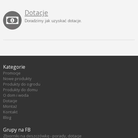
Dotacje
Doradzimy jak uzyskać dotacje.
Kategorie
Promocje
Nowe produkty
Produkty do ogrodu
Produkty do domu
O dom i woda
Dotacje
Montaż
Kontakt
Blog
Grupy na FB
Zbiorniki na deszczówkę - porady, dotacje