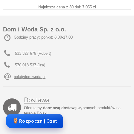
Najniższa cena z 30 dni: 7 055 zł
Dom i Woda Sp. z o.o.
Godziny pracy: pon-pt: 8.00-17.00
533 327 679 (Robert)
570 018 537 (Iza)
bok@domiwoda.pl
Dostawa
Oferujemy
darmową dostawę
wybranych produktów na
terenie Polski.
Rozpocznij Czat