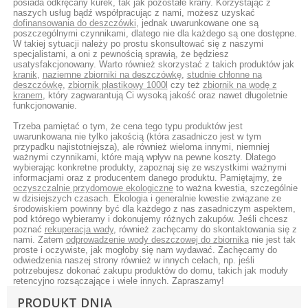
posiada odkręcany kurek, tak jak pozostałe krany. Korzystając z
naszych usług bądź współpracując z nami, możesz uzyskać
dofinansowania do deszczówki
, jednak uwarunkowane one są
poszczególnymi czynnikami, dlatego nie dla każdego są one dostępne.
W takiej sytuacji należy po prostu skonsultować się z naszymi
specjalistami, a oni z pewnością sprawią, że będziesz
usatysfakcjonowany. Warto również skorzystać z takich produktów jak
kranik
,
naziemne zbiorniki na deszczówkę
,
studnie chłonne na
deszczówkę
,
zbiornik plastikowy 1000l
czy też
zbiornik na wodę z
kranem
, który zagwarantują Ci wysoką jakość oraz nawet długoletnie
funkcjonowanie.
Trzeba pamiętać o tym, że cena tego typu produktów jest
uwarunkowana nie tylko jakością (która zasadniczo jest w tym
przypadku najistotniejsza), ale również wieloma innymi, niemniej
ważnymi czynnikami, które mają wpływ na pewne koszty. Dlatego
wybierając konkretne produkty, zapoznaj się ze wszystkimi ważnymi
informacjami oraz z producentem danego produktu. Pamiętajmy, że
oczyszczalnie przydomowe ekologiczne
to ważna kwestia, szczególnie
w dzisiejszych czasach. Ekologia i generalnie kwestie związane ze
środowiskiem powinny być dla każdego z nas zasadniczym aspektem,
pod którego wybieramy i dokonujemy różnych zakupów. Jeśli chcesz
poznać
rekuperacja wady
, również zachęcamy do skontaktowania się z
nami. Zatem
odprowadzenie wody deszczowej do zbiornika
nie jest tak
proste i oczywiste, jak mogłoby się nam wydawać. Zachęcamy do
odwiedzenia naszej strony również w innych celach, np. jeśli
potrzebujesz dokonać zakupu produktów do domu, takich jak moduły
retencyjno rozsączające i wiele innych. Zapraszamy!
PRODUKT DNIA