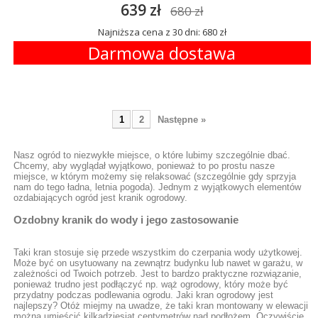
639 zł
680 zł
Najniższa cena z 30 dni: 680 zł
Darmowa dostawa
1
2
Następne »
Nasz ogród to niezwykłe miejsce, o które lubimy szczególnie dbać.
Chcemy, aby wyglądał wyjątkowo, ponieważ to po prostu nasze
miejsce, w którym możemy się relaksować (szczególnie gdy sprzyja
nam do tego ładna, letnia pogoda). Jednym z wyjątkowych elementów
ozdabiających ogród jest kranik ogrodowy.
Ozdobny kranik do wody i jego zastosowanie
Taki kran stosuje się przede wszystkim do czerpania wody użytkowej.
Może być on usytuowany na zewnątrz budynku lub nawet w garażu, w
zależności od Twoich potrzeb. Jest to bardzo praktyczne rozwiązanie,
ponieważ trudno jest podłączyć np. wąż ogrodowy, który może być
przydatny podczas podlewania ogrodu. Jaki kran ogrodowy jest
najlepszy? Otóż miejmy na uwadze, że taki kran montowany w elewacji
można umieścić kilkadziesiąt centymetrów nad podłożem. Oczywiście