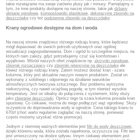
takie rozwiązanie ma swoje zarówno plusy jak i minusy. Pamiętajmy o
tym, że inne produkty dostępne na naszej stronie, takie jak
dzbany
gliniane ogrodowe
,
kompostowniki plastikowe
,
dekoracyjne zbiorniki na
deszczówkę
czy też
podziemne zbiorniki na deszczówkę
.
Krany ogrodowe dostępne na dom i woda
Na naszej stronie znajdziesz różnego rodzaju krany, które będziesz
mógł dopasować do swoich potrzeb użytkowych oraz ogólnej
wizualizacji zagospodarowania. Dom i ogród to szczególne miejsca, na
których nam zależy, gdyż potrzebujemy czuć się komfortowo i
wyjątkowo. Wśród naszych ofert znajdziecie np.
skrzynki ogrodowe
,
zbiornik rozsączający
czy
zbiorniki retencyjne na deszczówkę
ale
rówież różnego rodzaju krany. Zatem możesz dostać kran - szara
kolumna, który jest aktualnie naszym nowym produktem. Został on
wykonany z solidnego i odpornego na działanie warunków
atmosferycznych tworzywa sztucznego. Bez problemu wytrzyma
niekorzystną, czy nawet uciążliwą pogodę, w tym również wysokie
temperatury. Jest on idealny do połączenia z systemem, który służy
jako
zbieranie deszczówki
. Oprócz tego ta szara kolumna posiada kran
spustowy. Co ciekawe, można do niego podłączyć wąż ogrodowy. Służy
oczywiście do doprowadzania wody w ogrodzie. Cena takiego kranu to
670zł (choć warto regularnie zaglądać na naszą stronę, ponieważ
często możemy uzyskać różne promocje).
Jednym z niemniej ważnych elementów jest
filtr do wody deszczowej
,
dzięki któremu woda, która została napełniona, oczyszcza się. Filtr ten
jest umieszczony na drodze spływu. Innym ciekawy elementem jest