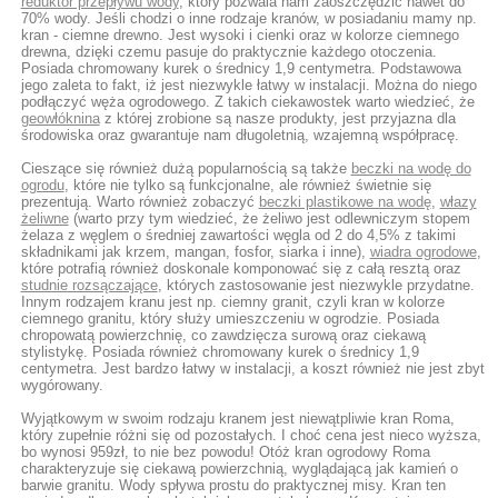
reduktor przepływu wody
, który pozwala nam zaoszczędzić nawet do
70% wody. Jeśli chodzi o inne rodzaje kranów, w posiadaniu mamy np.
kran - ciemne drewno. Jest wysoki i cienki oraz w kolorze ciemnego
drewna, dzięki czemu pasuje do praktycznie każdego otoczenia.
Posiada chromowany kurek o średnicy 1,9 centymetra. Podstawowa
jego zaleta to fakt, iż jest niezwykle łatwy w instalacji. Można do niego
podłączyć węża ogrodowego. Z takich ciekawostek warto wiedzieć, że
geowłóknina
z której zrobione są nasze produkty, jest przyjazna dla
środowiska oraz gwarantuje nam długoletnią, wzajemną współpracę.
Cieszące się również dużą popularnością są także
beczki na wodę do
ogrodu
, które nie tylko są funkcjonalne, ale również świetnie się
prezentują. Warto również zobaczyć
beczki plastikowe na wodę
,
włazy
żeliwne
(warto przy tym wiedzieć, że żeliwo jest odlewniczym stopem
żelaza z węglem o średniej zawartości węgla od 2 do 4,5% z takimi
składnikami jak krzem, mangan, fosfor, siarka i inne),
wiadra ogrodowe
,
które potrafią również doskonale komponować się z całą resztą oraz
studnie rozsączające
, których zastosowanie jest niezwykle przydatne.
Innym rodzajem kranu jest np. ciemny granit, czyli kran w kolorze
ciemnego granitu, który służy umieszczeniu w ogrodzie. Posiada
chropowatą powierzchnię, co zawdzięcza surową oraz ciekawą
stylistykę. Posiada również chromowany kurek o średnicy 1,9
centymetra. Jest bardzo łatwy w instalacji, a koszt również nie jest zbyt
wygórowany.
Wyjątkowym w swoim rodzaju kranem jest niewątpliwie kran Roma,
który zupełnie różni się od pozostałych. I choć cena jest nieco wyższa,
bo wynosi 959zł, to nie bez powodu! Otóż kran ogrodowy Roma
charakteryzuje się ciekawą powierzchnią, wyglądającą jak kamień o
barwie granitu. Wody spływa prostu do praktycznej misy. Kran ten