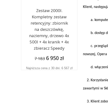
Klient, następ
Zestaw 2000l.
Kompletny zestaw
a. komputer lu
retencyjny: zbiornik
na deszczówkę,
b. dostęp do p
naziemny, drzewo 4x
500l + 4x kranik + 4x
c. przeglądarka
zbieracz Speedy
nowszej, Opera w
6 950 zł
7 183
d. włączenie w
Najniższa cena z 30 dni: 6 567 zł
2. Korzystanie 
zawartymi w Skl
3. Klient zobow