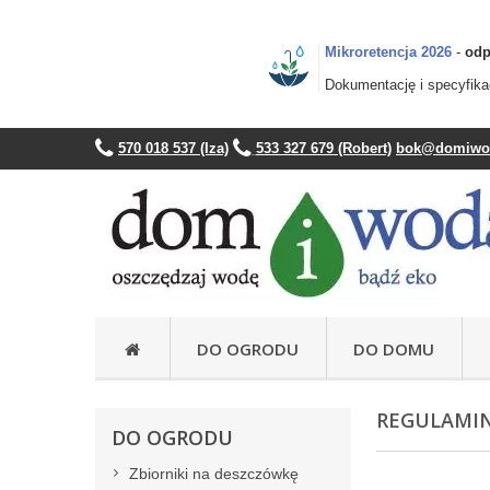
Mikroretencja 2026
-
odp
Dokumentację i specyfik
570 018 537 (Iza)
533 327 679 (Robert)
bok@domiwod
DO OGRODU
DO DOMU
Przydomowe oczyszczalnie ścieków
Kolumnowe, klasyczne zbiorniki na deszczówkę
Ozdobne zbiorniki na deszczówkę z wazonem
Ozdobne, wąskie zbiorniki na deszczówkę
Mikroretencja - podziemne zbiorniki na deszczówkę
Mikroretencja- naziemne zbiorniki na deszczówkę
Oczyszczalnie biologiczne - opis działania
Zbiorniki na wod
Elastyczne zbiorni
Elastyczne zbi
Elastycz
Elastyczne
Zestawy hy
REGULAMIN
DO OGRODU
Zbiorniki na deszczówkę