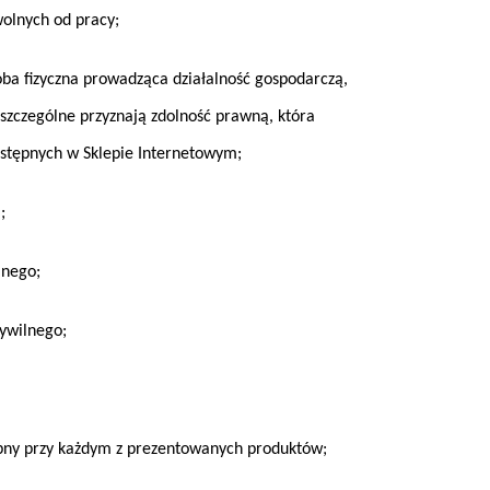
wolnych od pracy;
oba fizyczna prowadząca działalność gospodarczą,
szczególne przyznają zdolność prawną, która
ostępnych w Sklepie Internetowym;
;
lnego;
cywilnego;
pny przy każdym z prezentowanych produktów;