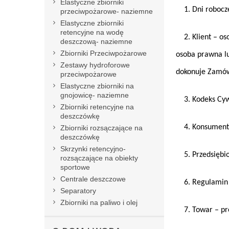
Elastyczne zbiorniki
1. Dni robocze 
przeciwpożarowe- naziemne
Elastyczne zbiorniki
retencyjne na wodę
2. Klient – oso
deszczową- naziemne
Zbiorniki Przeciwpożarowe
osoba prawna lu
Zestawy hydroforowe
dokonuje Zamówi
przeciwpożarowe
Elastyczne zbiorniki na
gnojowicę- naziemne
3. Kodeks Cywil
Zbiorniki retencyjne na
deszczówkę
4. Konsument –
Zbiorniki rozsączające na
deszczówkę
Skrzynki retencyjno-
5. Przedsiębior
rozsączające na obiekty
sportowe
Centrale deszczowe
6. Regulamin –
Separatory
Zbiorniki na paliwo i olej
7. Towar – pro