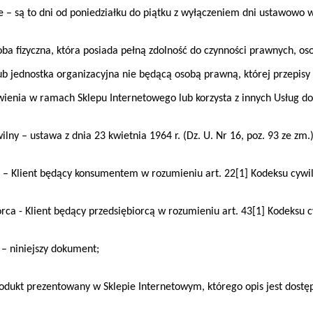
– są to dni od poniedziałku do piątku z wyłączeniem dni ustawowo 
ba fizyczna, która posiada pełną zdolność do czynności prawnych, os
b jednostka organizacyjna nie będącą osobą prawną, której przepisy 
enia w ramach Sklepu Internetowego lub korzysta z innych Usług d
ny – ustawa z dnia 23 kwietnia 1964 r. (Dz. U. Nr 16, poz. 93 ze zm.)
 Klient będący konsumentem w rozumieniu art. 22[1] Kodeksu cywi
ca - Klient będący przedsiębiorcą w rozumieniu art. 43[1] Kodeksu 
 niniejszy dokument;
dukt prezentowany w Sklepie Internetowym, którego opis jest dostę