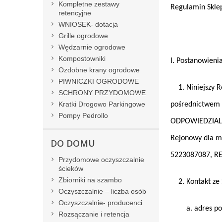
Kompletne zestawy
Regulamin Skle
retencyjne
WNIOSEK- dotacja
Grille ogrodowe
Wędzarnie ogrodowe
Kompostowniki
I. Postanowieni
Ozdobne krany ogrodowe
PIWNICZKI OGRODOWE
1. Niniejszy Re
SCHRONY PRZYDOMOWE
Kratki Drogowo Parkingowe
pośrednictwem
Pompy Pedrollo
ODPOWIEDZIALNO
Rejonowy dla m.
DO DOMU
5223087087, RE
Przydomowe oczyszczalnie
ścieków
Zbiorniki na szambo
2. Kontakt ze 
Oczyszczalnie – liczba osób
Oczyszczalnie- producenci
a. adres pocz
Rozsączanie i retencja