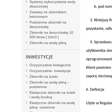
Systemy wykorzystania wody
deszczowej
b. pod numere
Zestawy ze zbiornikiem
betonowym
3. Niniejszy R
Podziemne zbiorniki na
deszczówkę
pozyskanie, odt
Zbiorniki na deszczówkę 10
000 litrów [ 10m3 ]
4. Sprzedawca i
Zbiorniki na wodę pitną
użytkownika sie
INWESTYCJE
oprogramowania 
Oczyszczalnie biologiczne
Klient powinien
Oczyszczalnie- inwestycje
zaporę sieciową 
Zbiorniki na ścieki
Zbiorniki na wodę pitną –
podziemne
II. Definicje
Elastyczne zbiorniki na ścieki
i wodę brudną
Elastyczne zbiorniki na wodę
Użyte w Regulam
pitną- naziemne