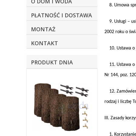
O DOM I WODA
8. Umowa sprze
PŁATNOŚĆ I DOSTAWA
9. Usługi – usł
MONTAŻ
2002 roku o świ
KONTAKT
10. Ustawa o p
PRODUKT DNIA
11. Ustawa o św
Nr 144, poz. 120
12. Zamówienie
rodzaj i liczbę 
III. Zasady korz
1. Korzystanie 