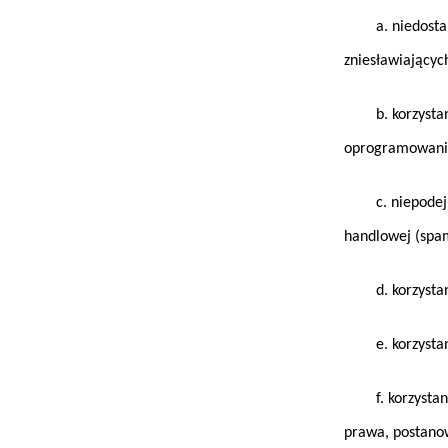
a. niedostarcza
zniesławiającyc
b. korzystania
oprogramowania
c. niepodejmow
handlowej (spa
d. korzystania
e. korzystania
f. korzystania 
prawa, postanow