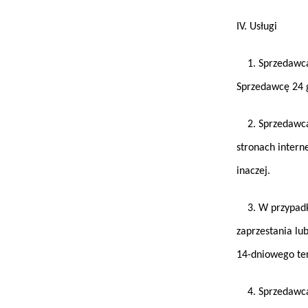
IV. Usługi
1. Sprzedawca 
Sprzedawcę 24 g
2. Sprzedawca 
stronach intern
inaczej.
3. W przypadku
zaprzestania l
14-dniowego te
4. Sprzedawca 