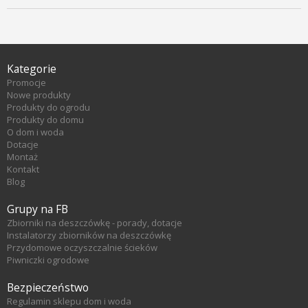
Kategorie
Promocje
Nowe produkty
Produkty do ogrodu
Produkty do domu
O dom i woda
Dotacje
Montaż
Kontakt
Blog
Grupy na FB
Zbiorniki na deszczówkę - porady, dotacje
Instalatorzy zbiorników na deszczówkę
Przydomowe oczyszczalnie ścieków
Piwniczki ogrodowe
Bezpieczeństwo
Regulamin sklepu dom i woda