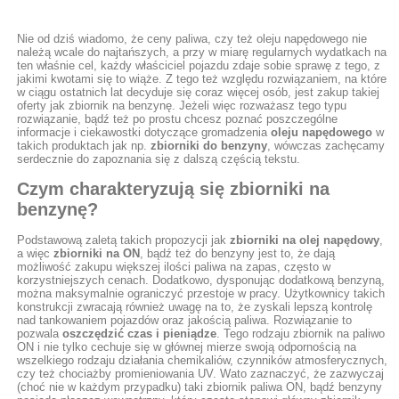
Nie od dziś wiadomo, że ceny paliwa, czy też oleju napędowego nie
należą wcale do najtańszych, a przy w miarę regularnych wydatkach na
ten właśnie cel, każdy właściciel pojazdu zdaje sobie sprawę z tego, z
jakimi kwotami się to wiąże. Z tego też względu rozwiązaniem, na które
w ciągu ostatnich lat decyduje się coraz więcej osób, jest zakup takiej
oferty jak zbiornik na benzynę. Jeżeli więc rozważasz tego typu
rozwiązanie, bądź też po prostu chcesz poznać poszczególne
informacje i ciekawostki dotyczące gromadzenia
oleju napędowego
w
takich produktach jak np.
zbiorniki do benzyny
, wówczas zachęcamy
serdecznie do zapoznania się z dalszą częścią tekstu.
Czym charakteryzują się zbiorniki na
benzynę?
Podstawową zaletą takich propozycji jak
zbiorniki na olej napędowy
,
a więc
zbiorniki na ON
, bądź też do benzyny jest to, że dają
możliwość zakupu większej ilości paliwa na zapas, często w
korzystniejszych cenach. Dodatkowo, dysponując dodatkową benzyną,
można maksymalnie ograniczyć przestoje w pracy. Użytkownicy takich
konstrukcji zwracają również uwagę na to, że zyskali lepszą kontrolę
nad tankowaniem pojazdów oraz jakością paliwa. Rozwiązanie to
pozwala
oszczędzić czas i pieniądze
. Tego rodzaju zbiornik na paliwo
ON i nie tylko cechuje się w głównej mierze swoją odpornością na
wszelkiego rodzaju działania chemikaliów, czynników atmosferycznych,
czy też chociażby promieniowania UV. Wato zaznaczyć, że zazwyczaj
(choć nie w każdym przypadku) taki zbiornik paliwa ON, bądź benzyny