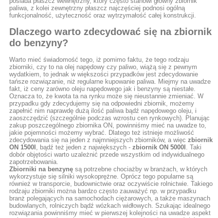
posiada płaszcz wewnętrzny, który często stanowi główny zbiornik
paliwa, z kolei zewnętrzny płaszcz najczęściej podnosi ogólną
funkcjonalność, użyteczność oraz wytrzymałość całej konstrukcji.
Dlaczego warto zdecydować się na zbiornik
do benzyny?
Warto mieć świadomość tego, iż pomimo faktu, że tego rodzaju
zbiorniki, czy to na olej napędowy czy paliwo, wiążą się z pewnym
wydatkiem, to jednak w większości przypadków jest zdecydowanie
tańsze rozwiązanie, niż regularne kupowanie paliwa. Miejmy na uwadze
fakt, iż ceny zarówno oleju napędowego jak i benzyny są niestałe.
Oznacza to, że kwota ta na rynku może się nieustannie zmieniać. W
przypadku gdy zdecydujemy się na odpowiedni zbiornik, możemy
zapełnić nim naprawdę dużą ilość paliwa bądź napędowego oleju, i
zaoszczędzić (szczególnie podczas wzrostu cen rynkowych). Planując
zakup poszczególnego zbiornika ON, powinniśmy mieć na uwadze to,
jakie pojemności możemy wybrać. Dlatego też istnieje możliwość
zdecydowania się na jeden z najmniejszych zbiorników, a więc
zbiornik
ON 1500l
, bądź też jeden z największych -
zbiornik ON 5000l
. Taki
dobór objętości warto uzależnić przede wszystkim od indywidualnego
zapotrzebowania.
Zbiorniki na benzynę
są potrzebne chociażby w branżach, w których
wykorzystuje się silniki wysokoprężne. Oprócz tego popularne są
również w transporcie, budownictwie oraz oczywiście rolnictwie. Takiego
rodzaju zbiorniki można bardzo często zauważyć np. w przypadku
branż polegających na samochodach ciężarowych, a także maszynach
budowlanych, rolniczych bądź wózkach widłowych. Szukając idealnego
rozwiązania powinniśmy mieć w pierwszej kolejności na uwadze aspekt