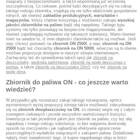
związany z bezpieczeństwem, a także wspomnianą już wcześniej
oszczędnością. Co ciekawe, pośród ludzi decydujących się na zakup
takiego rodzaju zbiornika, znajdują się nie tylko właściciele gospodarstw
rolnych, ale również
zakładów produkcyjnych, warsztatów i
magazynów
, którzy chętnie korzystają z możliwości zakupu
wysokiej
jakości zbiorników na paliwo
bądź olej napędowy. Takiego typu
systemy nie tylko pozwalają na bezpieczne magazynowanie, ale
również zapobiegają rozlewaniu się takowych substancji. Warto również
mieć na uwadze to, iż inne objętości zbiorników także są możliwe. Jeśli
więc chcesz postawić na
zbiornik ON 2500l
, a więc
zbiornik na ON
2500l
bądź też chociażby
zbiornik na ON 5000l
, wówczas są to równie
możliwe propozycje dostępne w naszym sklepie internetowym.
Zachęcamy też do sprawdzenia takich opcji jak
zbiornik na
deszczówkę
,
geokrata parkingowa
,
zbiornik na wodę deszczową z
pompą
, a także
zbiornik na deszczówkę 10m3
, czy też
zbiornik na
wodę pitną
.
Zbiornik do paliwa ON - co jeszcze warto
wiedzieć?
W przypadku gdy rozważasz zakup takiego rozwiązania, oprócz
wymienionych wyżej propozycji istnieje także możliwość zdecydowania
się na
zbiornik dwupłaszczowy na ON
, co również wiąże się z całym
szeregiem ciekawych i przede wszystkim wartościowych korzyści.
Inwestycja w taki przedmiot jakim jest zbiornik na paliwo, czy też olej
napędowy i innego rodzaju substancje, to bez wątpienia doskonały
sposób na rzeczywiste i jak najbardziej efektywne ograniczenie
poszczególnych wydatków związanych z zakupem paliwa. Dodatkowo
należy mieć świadomość tego, iż kupno napędowego oleju w ilości