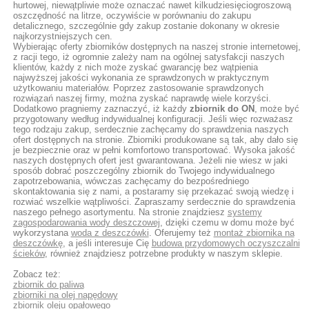
hurtowej, niewątpliwie może oznaczać nawet kilkudziesięciogroszową
oszczędność na litrze, oczywiście w porównaniu do zakupu
detalicznego, szczególnie gdy zakup zostanie dokonany w okresie
najkorzystniejszych cen.
Wybierając oferty zbiorników dostępnych na naszej stronie internetowej,
z racji tego, iż ogromnie zależy nam na ogólnej satysfakcji naszych
klientów, każdy z nich może zyskać gwarancję bez wątpienia
najwyższej jakości wykonania ze sprawdzonych w praktycznym
użytkowaniu materiałów. Poprzez zastosowanie sprawdzonych
rozwiązań naszej firmy, można zyskać naprawdę wiele korzyści.
Dodatkowo pragniemy zaznaczyć, iż każdy
zbiornik do ON
, może być
przygotowany według indywidualnej konfiguracji. Jeśli więc rozważasz
tego rodzaju zakup, serdecznie zachęcamy do sprawdzenia naszych
ofert dostępnych na stronie. Zbiorniki produkowane są tak, aby dało się
je bezpiecznie oraz w pełni komfortowo transportować. Wysoka jakość
naszych dostępnych ofert jest gwarantowana. Jeżeli nie wiesz w jaki
sposób dobrać poszczególny zbiornik do Twojego indywidualnego
zapotrzebowania, wówczas zachęcamy do bezpośredniego
skontaktowania się z nami, a postaramy się przekazać swoją wiedzę i
rozwiać wszelkie wątpliwości. Zapraszamy serdecznie do sprawdzenia
naszego pełnego asortymentu. Na stronie znajdziesz
systemy
zagospodarowania wody deszczowej
, dzięki czemu w domu może być
wykorzystana
woda z deszczówki
. Oferujemy też
montaż zbiornika na
deszczówkę
, a jeśli interesuje Cię
budowa przydomowych oczyszczalni
ścieków
, również znajdziesz potrzebne produkty w naszym sklepie.
Zobacz też:
zbiornik do paliwa
zbiorniki na olej napędowy
zbiornik oleju opałowego