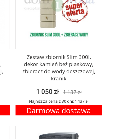
Zestaw zbiornik Slim 300l,
,
dekor kamień beż piaskowy,
j,
zbieracz do wody deszczowej,
kranik
1 050 zł
1 137 zł
Najniższa cena z 30 dni: 1 137 zł
Darmowa dostawa