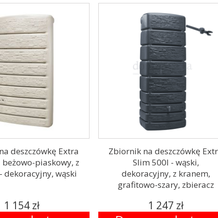
 na deszczówkę Extra
Zbiornik na deszczówkę Ext
l beżowo-piaskowy, z
Slim 500l - wąski,
 dekoracyjny, wąski
dekoracyjny, z kranem,
grafitowo-szary, zbieracz
Speedy
1 154 zł
1 247 zł