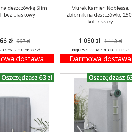
 na deszczówkę Slim
Murek Kamień Noblesse,
l, beż piaskowy
zbiornik na deszczówkę 250l
kolor szary
66 zł
1 030 zł
997 zł
1 113 zł
za cena z 30 dni: 997 zł
Najniższa cena z 30 dni: 1 113 zł
owa dostawa
Darmowa dostawa
Oszczędzasz 63 zł
Oszczędzasz 63