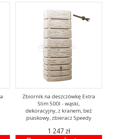
ra
Zbiornik na deszczówkę Extra
Slim 500l - wąski,
dekoracyjny, z kranem, beż
piaskowy, zbieracz Speedy
1 247 zł