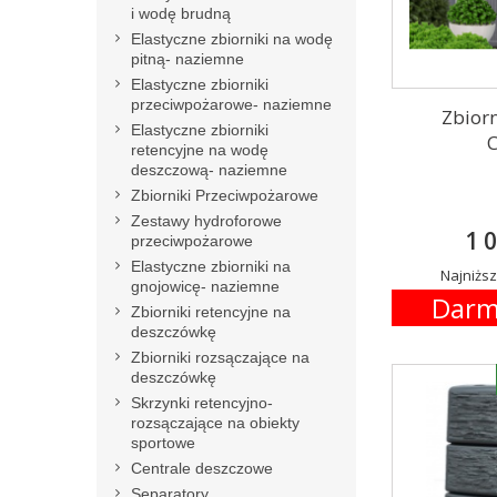
i wodę brudną
Elastyczne zbiorniki na wodę
pitną- naziemne
Elastyczne zbiorniki
przeciwpożarowe- naziemne
Zbior
Elastyczne zbiorniki
C
retencyjne na wodę
deszczową- naziemne
Zbiorniki Przeciwpożarowe
Zestawy hydroforowe
1 0
przeciwpożarowe
Elastyczne zbiorniki na
Najniższ
gnojowicę- naziemne
Darm
Zbiorniki retencyjne na
deszczówkę
Zbiorniki rozsączające na
deszczówkę
Skrzynki retencyjno-
rozsączające na obiekty
sportowe
Centrale deszczowe
Separatory