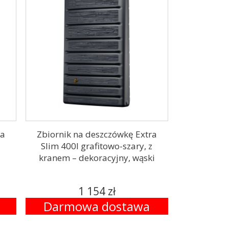
ra
Zbiornik na deszczówkę Extra
Slim 400l grafitowo-szary, z
kranem – dekoracyjny, wąski
1 154 zł
Darmowa dostawa