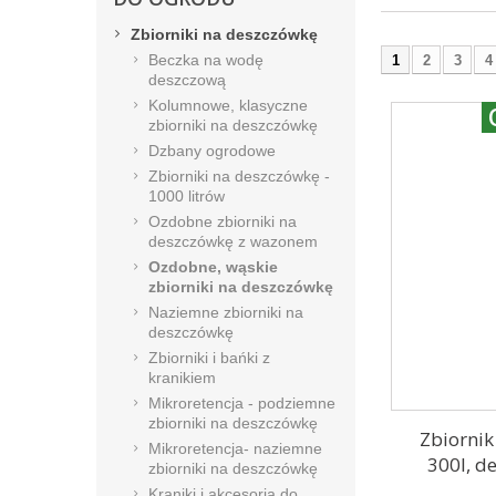
Zbiorniki na deszczówkę
Beczka na wodę
1
2
3
4
deszczową
Kolumnowe, klasyczne
zbiorniki na deszczówkę
Dzbany ogrodowe
Zbiorniki na deszczówkę -
1000 litrów
Ozdobne zbiorniki na
deszczówkę z wazonem
Ozdobne, wąskie
zbiorniki na deszczówkę
Naziemne zbiorniki na
deszczówkę
Zbiorniki i bańki z
kranikiem
Mikroretencja - podziemne
zbiorniki na deszczówkę
Zbiornik
Mikroretencja- naziemne
300l, d
zbiorniki na deszczówkę
Kraniki i akcesoria do