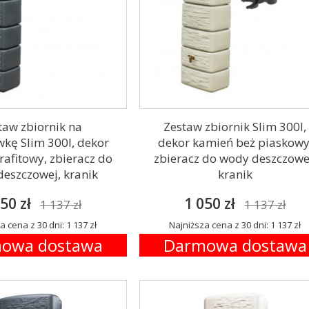
taw zbiornik na
Zestaw zbiornik Slim 300l,
kę Slim 300l, dekor
dekor kamień beż piaskowy
afitowy, zbieracz do
zbieracz do wody deszczowe
eszczowej, kranik
kranik
50 zł
1 050 zł
1 137 zł
1 137 zł
a cena z 30 dni: 1 137 zł
Najniższa cena z 30 dni: 1 137 zł
owa dostawa
Darmowa dostawa