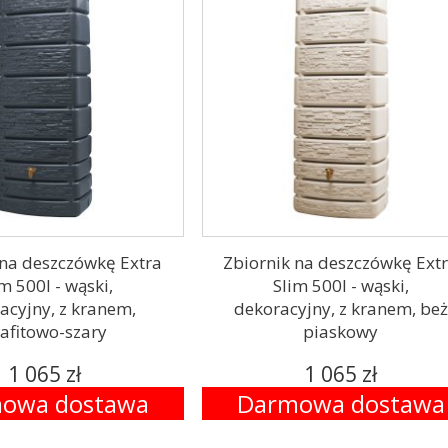
 na deszczówkę Extra
Zbiornik na deszczówkę Ext
m 500l - wąski,
Slim 500l - wąski,
acyjny, z kranem,
dekoracyjny, z kranem, beż
afitowo-szary
piaskowy
1 065 zł
1 065 zł
owa dostawa
Darmowa dostawa