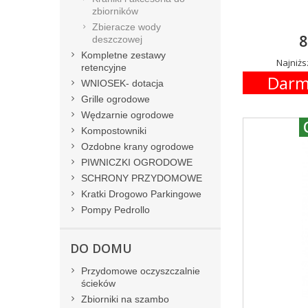
zbiorników
Zbieracze wody
8
deszczowej
Kompletne zestawy
Najniżs
retencyjne
Darm
WNIOSEK- dotacja
Grille ogrodowe
Wędzarnie ogrodowe
Kompostowniki
Ozdobne krany ogrodowe
PIWNICZKI OGRODOWE
SCHRONY PRZYDOMOWE
Kratki Drogowo Parkingowe
Pompy Pedrollo
DO DOMU
Przydomowe oczyszczalnie
ścieków
Zbiorniki na szambo