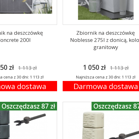
nik na deszczówkę
Zbiornik na deszczówkę
oncrete 200l
Noblesse 275l z donicą, kol
granitowy
50 zł
1 050 zł
1 113 zł
1 113 zł
a cena z 30 dni: 1 113 zł
Najniższa cena z 30 dni: 1 113 zł
owa dostawa
Darmowa dostawa
Oszczędzasz 87 zł
Oszczędzasz 87