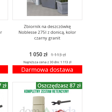
Zbiornik na deszczówkę
or
Noblesse 275l z donicą, kolor
czarny granit
1 050 zł
1 113 zł
Najniższa cena z 30 dni: 1 113 zł
Darmowa dostawa
 zł
Oszczędzasz 87 zł