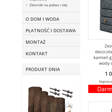
Zbiorniki na paliwo i olej
O DOM I WODA
PŁATNOŚĆ I DOSTAWA
MONTAŻ
Zes
deszczów
KONTAKT
kamień gr
wody d
PRODUKT DNIA
1 0
Najniższ
Darm