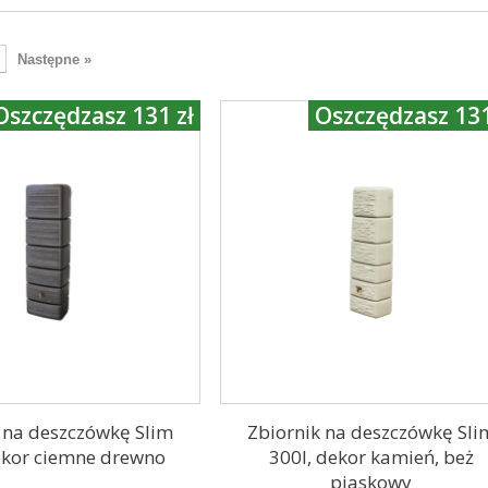
Następne »
Oszczędzasz 131 zł
Oszczędzasz 131
 na deszczówkę Slim
Zbiornik na deszczówkę Sli
ekor ciemne drewno
300l, dekor kamień, beż
piaskowy