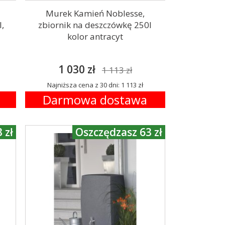
Murek Kamień Noblesse,
,
zbiornik na deszczówkę 250l
kolor antracyt
1 030 zł
1 113 zł
Najniższa cena z 30 dni: 1 113 zł
Darmowa dostawa
 zł
Oszczędzasz 63 zł