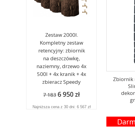
Zestaw 2000l.
Kompletny zestaw
retencyjny: zbiornik
na deszczówkę,
naziemny, drzewo 4x
500l + 4x kranik + 4x
Zbiornik
zbieracz Speedy
Sli
dekor
6 950 zł
7 183
gr
Najniższa cena z 30 dni: 6 567 zł
Darm