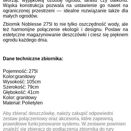
tworząc wyjątkową ozdobę ogrodu, tarasu czy balkonu.
Wąska konstrukcja pozwala na ustawienie go nawet na
ograniczonej przestrzeni — idealne rozwiązanie także dla
małych ogrodów.
Zbiornik Noblesse 275l to nie tylko oszczędność wody, ale
też harmonijne połączenie ekologii i designu. Postaw na
estetyczne magazynowanie deszczówki i ciesz się pięknem
ogrodu każdego dnia.
Dane techniczne zbiornika:
Pojemność: 275l
Kolor:granitowy
Wysokość: 105cm
Szerokość: 79cm
Głębokość: 41cm
Kolor: granitowy
Materiał: Polietylen
Aby zbierać deszczówkę, należy zakupić odpowiedni
zestaw połączeniowy oraz akcesoria, które zapewnią
prawidłowe funkcjonowanie systemu. W zestawie powinien
znaleźć się zbieracz do podłączenia zbiornika do rury