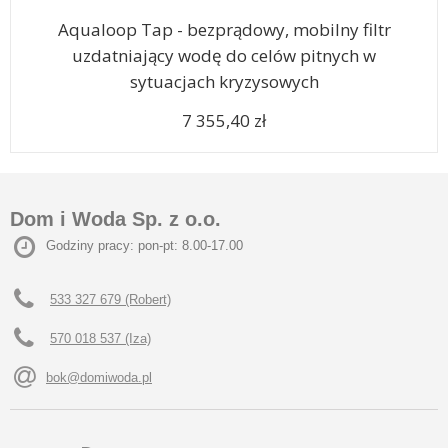
Aqualoop Tap - bezprądowy, mobilny filtr
uzdatniający wodę do celów pitnych w
sytuacjach kryzysowych
7 355,40 zł
Dom i Woda Sp. z o.o.
Godziny pracy: pon-pt: 8.00-17.00
533 327 679 (Robert)
570 018 537 (Iza)
bok@domiwoda.pl