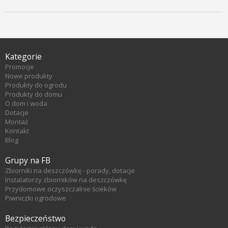
Kategorie
Promocje
Nowe produkty
Produkty do ogrodu
Produkty do domu
O dom i woda
Dotacje
Montaż
Kontakt
Blog
Grupy na FB
Zbiorniki na deszczówkę - porady, dotacje
Instalatorzy zbiorników na deszczówkę
Przydomowe oczyszczalnie ścieków
Piwniczki ogrodowe
Bezpieczeństwo