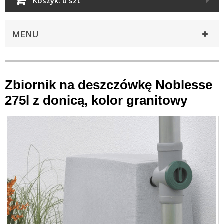
Koszyk:
0 szt
MENU
Zbiornik na deszczówkę Noblesse
275l z donicą, kolor granitowy