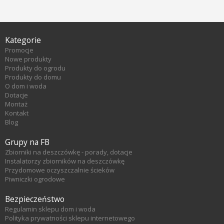
Kategorie
Promocje
Nowe produkty
Produkty do ogrodu
Produkty do domu
O dom i woda
Dotacje
Montaż
Kontakt
Blog
Grupy na FB
Zbiorniki na deszczówkę - porady, dotacje
Instalatorzy zbiorników na deszczówkę
Przydomowe oczyszczalnie ścieków
Piwniczki ogrodowe
Bezpieczeństwo
Regulamin sklepu dom i woda
Polityka prywatności sklepu internetowego