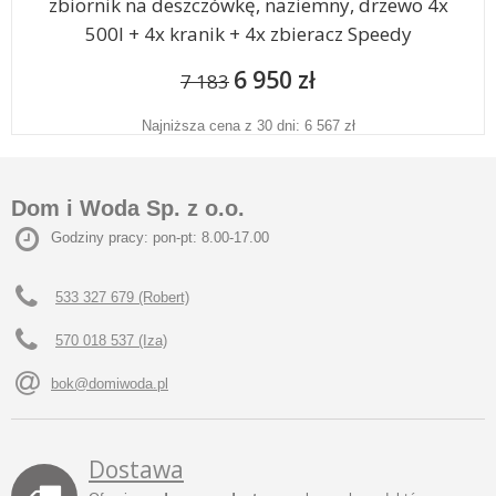
zbiornik na deszczówkę, naziemny, drzewo 4x
500l + 4x kranik + 4x zbieracz Speedy
6 950 zł
7 183
Najniższa cena z 30 dni: 6 567 zł
Dom i Woda Sp. z o.o.
Godziny pracy: pon-pt: 8.00-17.00
533 327 679 (Robert)
570 018 537 (Iza)
bok@domiwoda.pl
Dostawa