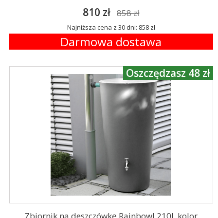
810 zł
858 zł
Najniższa cena z 30 dni: 858 zł
Darmowa dostawa
Oszczędzasz 48 zł
Zbiornik na deszczówkę Rainbowl 210l, kolor