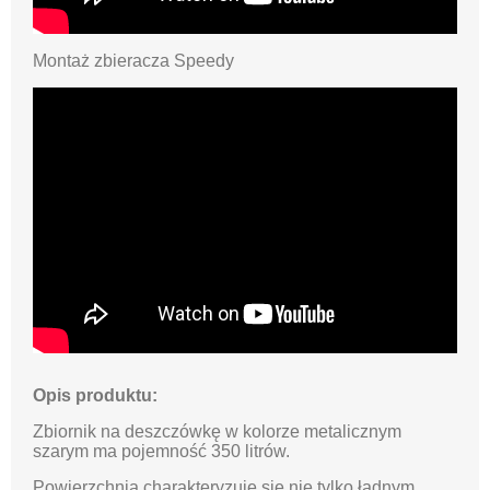
Montaż zbieracza Speedy
Opis produktu:
Zbiornik na deszczówkę w kolorze metalicznym
szarym ma pojemność 350 litrów.
Powierzchnia charakteryzuje się nie tylko ładnym