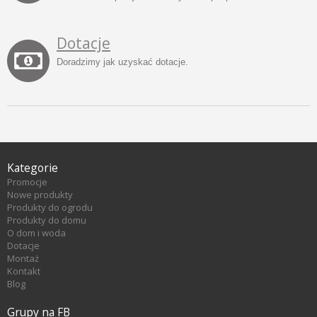
Dotacje
Doradzimy jak uzyskać dotacje.
Kategorie
Promocje
Nowe produkty
Produkty do ogrodu
Produkty do domu
O dom i woda
Dotacje
Montaż
Kontakt
Blog
Grupy na FB