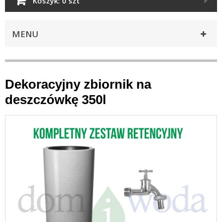
Koszyk:
0 szt
MENU
Dekoracyjny zbiornik na
deszczówkę 350l