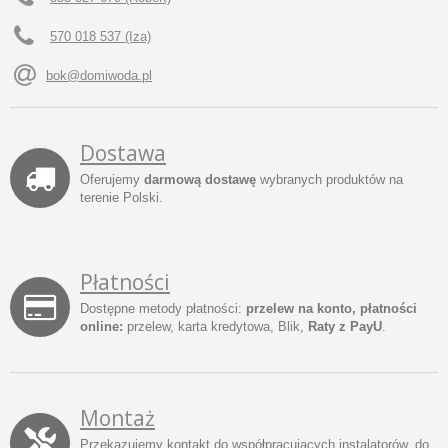
570 018 537 (Iza)
bok@domiwoda.pl
Dostawa
Oferujemy
darmową dostawę
wybranych produktów na
terenie Polski.
Płatności
Dostępne metody płatności:
przelew na konto, płatności
online:
przelew, karta kredytowa, Blik,
Raty z PayU
.
Montaż
Przekazujemy kontakt do współpracujących instalatorów, do