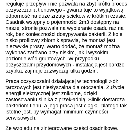
reguluje przepływ i nie pozwala na zbyt krótki proces
oczyszczania tlenowego - gwarantuje to wyjątkową
odporność na duże zrzuty ścieków w krótkim czasie.
Osadnik wstępny o pojemności 2m3 dostępny na
naszej stronie pozwala na wybieranie osadu raz na
rok, bez konieczności dosypywania bakterii. Z kolei
nisko profilowy zbiornik sprawia, że montaż jest
niezwykle prosty. Warto dodać, że montaż można
wykonać zarówno przy niskim, jak i wysokim
poziomie wód gruntowych. W przypadku
oczyszczalni przydomowych - instalacja jest bardzo
szybka, zajmuje zazwyczaj kilka godzin.
Praca oczyszczalni działającej w technologii złóż
tarczowych jest niesłyszalna dla otoczenia. Zużycie
energii elektrycznej jest znikome, dzięki
zastosowaniu silnika z przekładnią. Silnik dostarcza
bakteriom tlenu, a jego praca jest ciągła. Dlatego tak
istotne jest, by wymagał minimum czynności
serwisowych.
Ze względu na zintegrowane części osadnikowe,