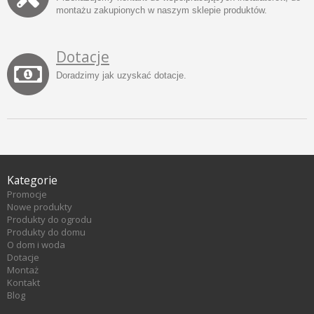
montażu zakupionych w naszym sklepie produktów.
Dotacje
Doradzimy jak uzyskać dotacje.
Kategorie
Promocje
Nowe produkty
Produkty do ogrodu
Produkty do domu
O dom i woda
Dotacje
Montaż
Kontakt
Blog