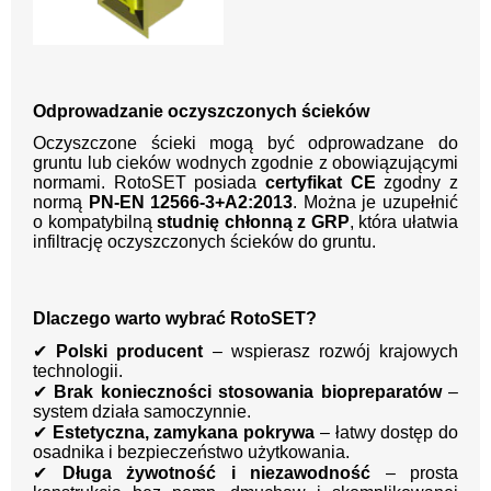
Odprowadzanie oczyszczonych ścieków
Oczyszczone ścieki mogą być odprowadzane do
gruntu lub cieków wodnych zgodnie z obowiązującymi
normami. RotoSET posiada
certyfikat CE
zgodny z
normą
PN-EN 12566-3+A2:2013
. Można je uzupełnić
o kompatybilną
studnię chłonną z GRP
, która ułatwia
infiltrację oczyszczonych ścieków do gruntu.
Dlaczego warto wybrać RotoSET?
✔
Polski producent
– wspierasz rozwój krajowych
technologii.
✔
Brak konieczności stosowania biopreparatów
–
system działa samoczynnie.
✔
Estetyczna, zamykana pokrywa
– łatwy dostęp do
osadnika i bezpieczeństwo użytkowania.
✔
Długa żywotność i niezawodność
– prosta