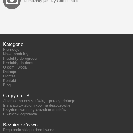
Doradzimy jak uzyskać dotacje.
Kategorie
Promocje
Nowe produkty
Produkty do ogrodu
Produkty do domu
O dom i woda
Dotacje
Montaż
Kontakt
Blog
Grupy na FB
Zbiorniki na deszczówkę - porady, dotacje
Instalatorzy zbiorników na deszczówkę
Przydomowe oczyszczalnie ścieków
Piwniczki ogrodowe
Bezpieczeństwo
Regulamin sklepu dom i woda