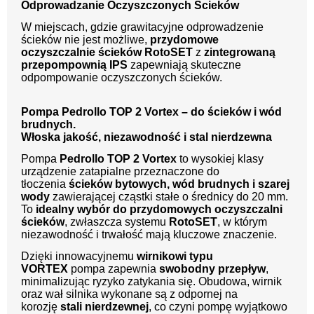
Odprowadzanie Oczyszczonych Ścieków
W miejscach, gdzie grawitacyjne odprowadzenie
ścieków nie jest możliwe,
przydomowe
oczyszczalnie ścieków RotoSET
z
zintegrowaną
przepompownią IPS
zapewniają skuteczne
odpompowanie oczyszczonych ścieków.
Pompa Pedrollo TOP 2 Vortex – do ścieków i wód
brudnych.
Włoska jakość, niezawodność i stal nierdzewna
Pompa
Pedrollo TOP 2 Vortex
to wysokiej klasy
urządzenie zatapialne przeznaczone do
tłoczenia
ścieków bytowych, wód brudnych i szarej
wody
zawierającej cząstki stałe o średnicy do 20 mm.
To
idealny wybór do przydomowych oczyszczalni
ścieków
, zwłaszcza systemu
RotoSET
, w którym
niezawodność i trwałość mają kluczowe znaczenie.
Dzięki innowacyjnemu
wirnikowi typu
VORTEX
pompa zapewnia
swobodny przepływ
,
minimalizując ryzyko zatykania się. Obudowa, wirnik
oraz wał silnika wykonane są z odpornej na
korozję
stali nierdzewnej
, co czyni pompę wyjątkowo