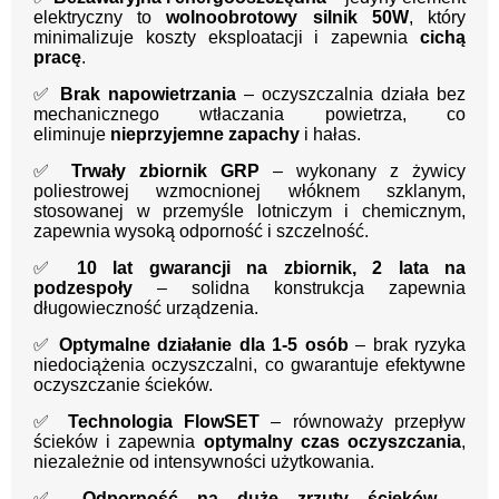
elektryczny to
wolnoobrotowy silnik 50W
, który
minimalizuje koszty eksploatacji i zapewnia
cichą
pracę
.
✅
Brak napowietrzania
– oczyszczalnia działa bez
mechanicznego wtłaczania powietrza, co
eliminuje
nieprzyjemne zapachy
i hałas.
✅
Trwały zbiornik GRP
– wykonany z żywicy
poliestrowej wzmocnionej włóknem szklanym,
stosowanej w przemyśle lotniczym i chemicznym,
zapewnia wysoką odporność i szczelność.
✅
10 lat gwarancji na zbiornik, 2 lata na
podzespoły
– solidna konstrukcja zapewnia
długowieczność urządzenia.
✅
Optymalne działanie dla 1-5 osób
– brak ryzyka
niedociążenia oczyszczalni, co gwarantuje efektywne
oczyszczanie ścieków.
✅
Technologia FlowSET
– równoważy przepływ
ścieków i zapewnia
optymalny czas oczyszczania
,
niezależnie od intensywności użytkowania.
✅
Odporność na duże zrzuty ścieków
–