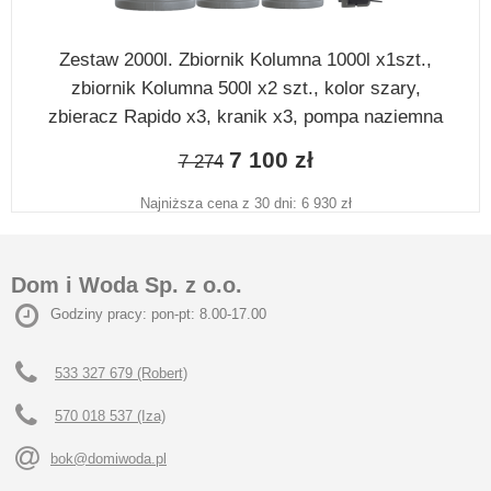
Zestaw 2000l. Zbiornik Kolumna 1000l x1szt.,
zbiornik Kolumna 500l x2 szt., kolor szary,
zbieracz Rapido x3, kranik x3, pompa naziemna
7 100 zł
7 274
Najniższa cena z 30 dni: 6 930 zł
Dom i Woda Sp. z o.o.
Godziny pracy: pon-pt: 8.00-17.00
533 327 679 (Robert)
570 018 537 (Iza)
bok@domiwoda.pl