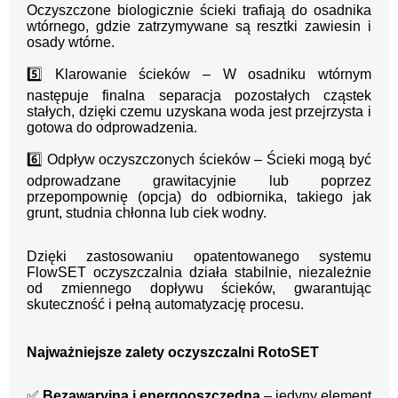
Oczyszczone biologicznie ścieki trafiają do osadnika
wtórnego, gdzie zatrzymywane są resztki zawiesin i
osady wtórne.
5️⃣ Klarowanie ścieków – W osadniku wtórnym
następuje finalna separacja pozostałych cząstek
stałych, dzięki czemu uzyskana woda jest przejrzysta i
gotowa do odprowadzenia.
6️⃣ Odpływ oczyszczonych ścieków – Ścieki mogą być
odprowadzane grawitacyjnie lub poprzez
przepompownię (opcja) do odbiornika, takiego jak
grunt, studnia chłonna lub ciek wodny.
Dzięki zastosowaniu opatentowanego systemu
FlowSET oczyszczalnia działa stabilnie, niezależnie
od zmiennego dopływu ścieków, gwarantując
skuteczność i pełną automatyzację procesu.
Najważniejsze zalety oczyszczalni RotoSET
✅
Bezawaryjna i energooszczędna
– jedyny element