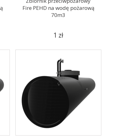
Zbiornik przeciwpożarowy
wą
Fire PEHD na wodę pożarową
70m3
1 zł