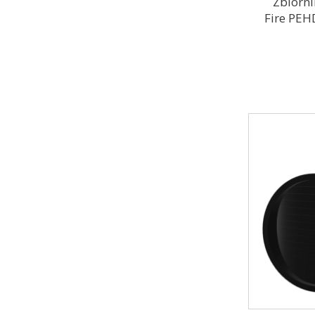
Zbiorn
Fire PEH