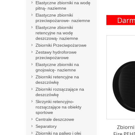
Elastyczne zbiorniki na wodę
pitną- naziemne
Elastyczne zbiorniki
Darm
przeciwpożarowe- naziemne
Elastyczne zbiorniki
retencyjne na wodę
deszczową- naziemne
Zbiorniki Przeciwpożarowe
Zestawy hydroforowe
przeciwpożarowe
Elastyczne zbiorniki na
gnojowicę- naziemne
Zbiorniki retencyjne na
deszczówkę
Zbiorniki rozsączające na
deszczówkę
Skrzynki retencyjno-
rozsączające na obiekty
sportowe
Centrale deszczowe
Zbiorn
Separatory
Fire PEH
Zbiorniki na paliwo i olej