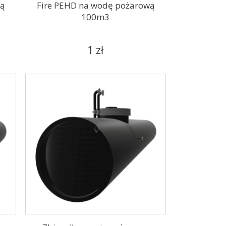
wą
Fire PEHD na wodę pożarową
100m3
1 zł