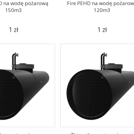
D na wodę pożarową
Fire PEHD na wodę pożaro
150m3
120m3
1 zł
1 zł