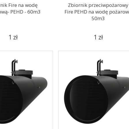
nik Fire na wodę
Zbiornik przeciwpożarowy
ową- PEHD - 60m3
Fire PEHD na wodę pożaro
50m3
1 zł
1 zł