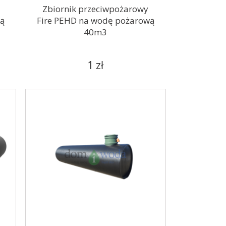
Zbiornik przeciwpożarowy
wą
Fire PEHD na wodę pożarową
40m3
1 zł