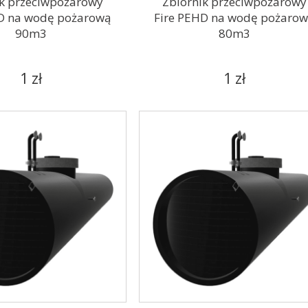
ik przeciwpożarowy
Zbiornik przeciwpożarowy
D na wodę pożarową
Fire PEHD na wodę pożaro
90m3
80m3
1 zł
1 zł