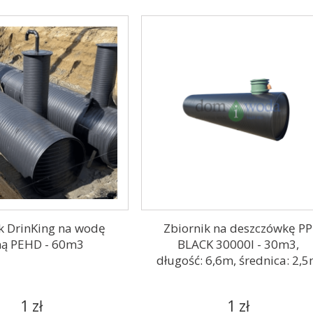
k DrinKing na wodę
Zbiornik na deszczówkę PP
ną PEHD - 60m3
BLACK 30000l - 30m3,
długość: 6,6m, średnica: 2,
1 zł
1 zł