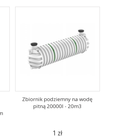
Zbiornik podziemny na wodę
pitną 20000l - 20m3
5m
1 zł