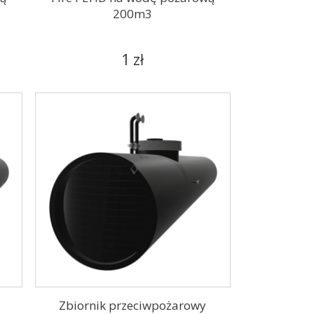
200m3
1 zł
Zbiornik przeciwpożarowy