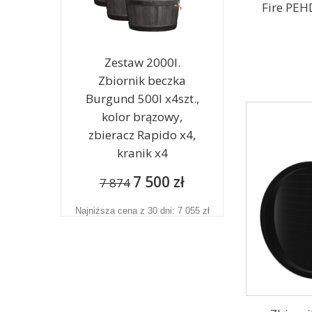
Fire PEH
Zestaw 2000l.
Zbiornik beczka
Burgund 500l x4szt.,
kolor brązowy,
zbieracz Rapido x4,
kranik x4
7 500 zł
7 874
Najniższa cena z 30 dni: 7 055 zł