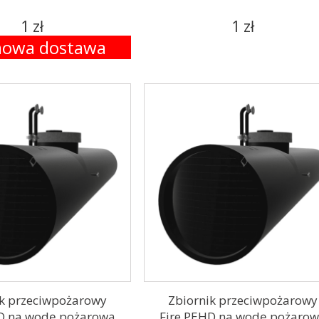
1 zł
1 zł
owa dostawa
ik przeciwpożarowy
Zbiornik przeciwpożarowy
D na wodę pożarową
Fire PEHD na wodę pożaro