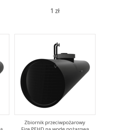
1 zł
Zbiornik przeciwpożarowy
wą
Fire PEHD na wodę pożarową