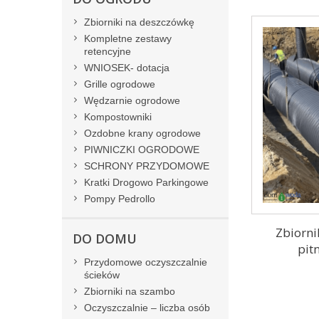
Zbiorniki na deszczówkę
Kompletne zestawy
retencyjne
WNIOSEK- dotacja
Grille ogrodowe
Wędzarnie ogrodowe
Kompostowniki
Ozdobne krany ogrodowe
PIWNICZKI OGRODOWE
SCHRONY PRZYDOMOWE
Kratki Drogowo Parkingowe
Pompy Pedrollo
Zbiorni
DO DOMU
pit
Przydomowe oczyszczalnie
ścieków
Zbiorniki na szambo
Oczyszczalnie – liczba osób