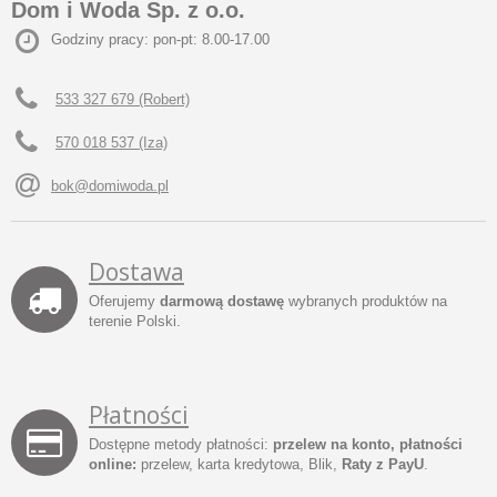
Dom i Woda Sp. z o.o.
Godziny pracy: pon-pt: 8.00-17.00
533 327 679 (Robert)
570 018 537 (Iza)
bok@domiwoda.pl
Dostawa
Oferujemy
darmową dostawę
wybranych produktów na
terenie Polski.
Płatności
Dostępne metody płatności:
przelew na konto, płatności
online:
przelew, karta kredytowa, Blik,
Raty z PayU
.