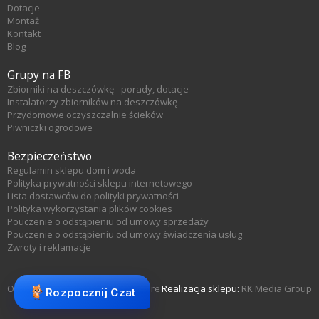
Dotacje
Montaż
Kontakt
Blog
Grupy na FB
Zbiorniki na deszczówkę - porady, dotacje
Instalatorzy zbiorników na deszczówkę
Przydomowe oczyszczalnie ścieków
Piwniczki ogrodowe
Bezpieczeństwo
Regulamin sklepu dom i woda
Polityka prywatności sklepu internetowego
Lista dostawców do polityki prywatności
Polityka wykorzystania plików cookies
Pouczenie o odstąpieniu od umowy sprzedaży
Pouczenie o odstąpieniu od umowy świadczenia usług
Zwroty i reklamacje
Oprogramowanie sklepu KQS.store
Realizacja sklepu:
RK Media Group
Rozpocznij Czat