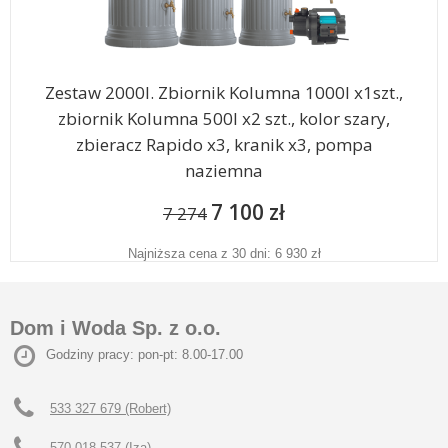
Zestaw 2000l. Zbiornik Kolumna 1000l x1szt.,
zbiornik Kolumna 500l x2 szt., kolor szary,
zbieracz Rapido x3, kranik x3, pompa
naziemna
7 100 zł
7 274
Najniższa cena z 30 dni: 6 930 zł
Dom i Woda Sp. z o.o.
Godziny pracy: pon-pt: 8.00-17.00
533 327 679 (Robert)
570 018 537 (Iza)