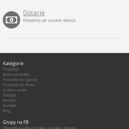
Dotacje
Doradzimy jak uzyskać dotacje.
Kategorie
Promocje
Nowe produkty
Produkty do ogrodu
Produkty do domu
O dom i woda
Dotacje
Montaż
Kontakt
Blog
Grupy na FB
Zbiorniki na deszczówkę - porady, dotacje