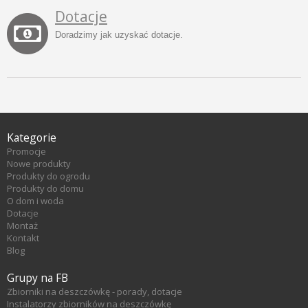
Dotacje
Doradzimy jak uzyskać dotacje.
Kategorie
Promocje
Nowe produkty
Produkty do ogrodu
Produkty do domu
O dom i woda
Dotacje
Montaż
Kontakt
Blog
Grupy na FB
Zbiorniki na deszczówkę - porady, dotacje
Instalatorzy zbiorników na deszczówkę