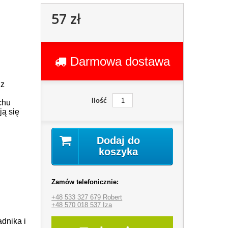
57 zł
Darmowa dostawa
 z
Ilość
chu
ją się
Dodaj do
i
koszyka
Zamów telefonicznie:
+48 533 327 679 Robert
+48 570 018 537 Iza
dnika i