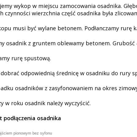
emy wykop w miejscu zamocowania osadnika. Głębo
ch czynności wierzchnia część osadnika była zlicowa
opu musi być wylane betonem. Podłanczamy rurę ka
ny osadnik z gruntem oblewamy betonem. Grubość 
amy rurę spustową.
dobrać odpowiednią średnicę w osadniku do rury s
adku osadników z zasyfonowaniem na okres zimowy 
zy w roku osadnik należy wyczyścić.
 podłączenia osadnika