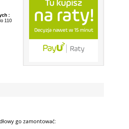
ych :
do 110
idłowy go zamontować: