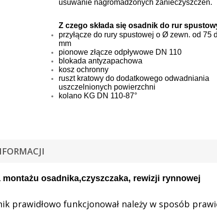
usuwanie nagromadzonych zanieczyszczeń.
Z czego składa się osadnik do rur spustow
przyłącze do rury spustowej o Ø zewn. od 75 
mm
pionowe złącze odpływowe DN 110
blokada antyzapachowa
kosz ochronny
ruszt kratowy do dodatkowego odwadniania
uszczelnionych powierzchni
kolano KG DN 110-87°
NFORMACJI
a montażu osadnika,czyszczaka, rewizji rynnowej
nik prawidłowo funkcjonował należy w sposób praw