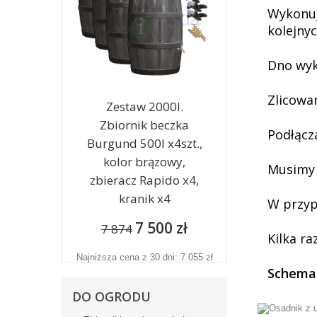
Wykonuj
kolejny
Dno wyk
Zlicowa
Zestaw 2000l.
Zbiornik beczka
Podłącz
Burgund 500l x4szt.,
kolor brązowy,
Musimy 
zbieracz Rapido x4,
kranik x4
W przyp
7 500 zł
7 874
Kilka ra
Najniższa cena z 30 dni: 7 055 zł
Schemat
DO OGRODU