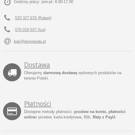
Godziny pracy: pon-pt: 8.00-17.00
533 327 679 (Robert)
570 018 537 (Iza)
bok@domiwoda.pl
Dostawa
Oferujemy
darmową dostawę
wybranych produktów na
terenie Polski.
Płatności
Dostępne metody płatności:
przelew na konto, płatności
online:
przelew, karta kredytowa, Blik,
Raty z PayU
.