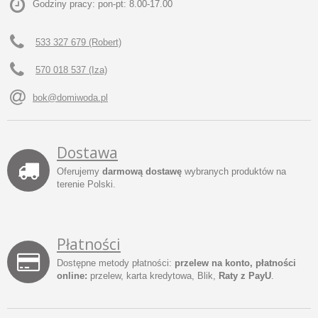
Godziny pracy: pon-pt: 8.00-17.00
533 327 679 (Robert)
570 018 537 (Iza)
bok@domiwoda.pl
Dostawa
Oferujemy
darmową dostawę
wybranych produktów na
terenie Polski.
Płatności
Dostępne metody płatności:
przelew na konto, płatności
online:
przelew, karta kredytowa, Blik,
Raty z PayU
.