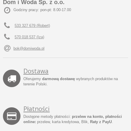
Dom i Woda Sp. z o.o.
Godziny pracy: pon-pt: 8.00-17.00
533 327 679 (Robert)
570 018 537 (Iza)
bok@domiwoda.pl
Dostawa
Oferujemy
darmową dostawę
wybranych produktów na
terenie Polski.
Płatności
Dostępne metody płatności:
przelew na konto, płatności
online:
przelew, karta kredytowa, Blik,
Raty z PayU
.