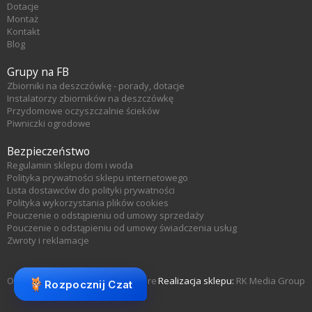
Dotacje
Montaż
Kontakt
Blog
Grupy na FB
Zbiorniki na deszczówkę - porady, dotacje
Instalatorzy zbiorników na deszczówkę
Przydomowe oczyszczalnie ścieków
Piwniczki ogrodowe
Bezpieczeństwo
Regulamin sklepu dom i woda
Polityka prywatności sklepu internetowego
Lista dostawców do polityki prywatności
Polityka wykorzystania plików cookies
Pouczenie o odstąpieniu od umowy sprzedaży
Pouczenie o odstąpieniu od umowy świadczenia usług
Zwroty i reklamacje
Oprogramowanie sklepu KQS.store
Realizacja sklepu:
RK Media Group
Rozpocznij Czat