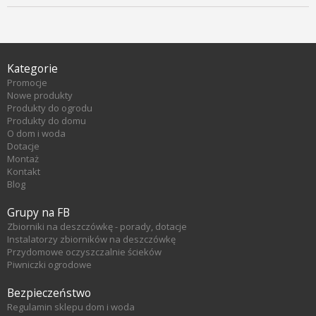
Kategorie
Promocje
Nowe produkty
Produkty do ogrodu
Produkty do domu
O dom i woda
Dotacje
Montaż
Kontakt
Blog
Grupy na FB
Zbiorniki na deszczówkę - porady, dotacje
Instalatorzy zbiorników na deszczówkę
Przydomowe oczyszczalnie ścieków
Piwniczki ogrodowe
Bezpieczeństwo
Regulamin sklepu dom i woda