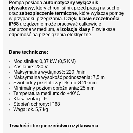
Pompa posiada
automatyczny wyłącznik
pływakowy
, który chroni silnik przed pracą na sucho,
oraz
zabezpieczenie termiczne
, które wyłącza pompę
w przypadku przegrzania. Dzięki
klasie szczelności
IP68
urządzenie może pracować całkowicie
zanurzone w medium, a
izolacja klasy F
zwiększa
odporność na przeciążenia elektryczne.
Dane techniczne:
Moc silnika: 0,37 kW (0,5 KM)
Zasilanie: 230 V
Maksymalna wydajność: 220 l/min
Maksymalna wysokość podnoszenia: 7,5 m
Swobodny przelot cząstek: do Ø 20 mm
Minimalny poziom opróżniania: 25 mm
Temperatura medium: do +40°C
Klasa izolacji: F
Stopień ochrony: IP68
Waga: ok. 5,7 kg
Trwałość i bezpieczeństwo użytkowania