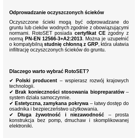
Odprowadzanie oczyszczonych ścieków
Oczyszczone ścieki mogą być odprowadzane do
gruntu lub cieków wodnych zgodnie z obowiązującymi
normami. RotoSET posiada
certyfikat CE
zgodny z
normą
PN-EN 12566-3+A2:2013
. Można je uzupełnić
o kompatybilną
studnię chłonną z GRP
, która ułatwia
infiltrację oczyszczonych ścieków do gruntu.
Dlaczego warto wybrać RotoSET?
✔
Polski producent
– wspierasz rozwój krajowych
technologii.
✔
Brak konieczności stosowania biopreparatów
–
system działa samoczynnie.
✔
Estetyczna, zamykana pokrywa
– łatwy dostęp do
osadnika i bezpieczeństwo użytkowania.
✔
Długa żywotność i niezawodność
– prosta
konstrukcja bez pomp, dmuchaw i skomplikowanej
elektroniki.