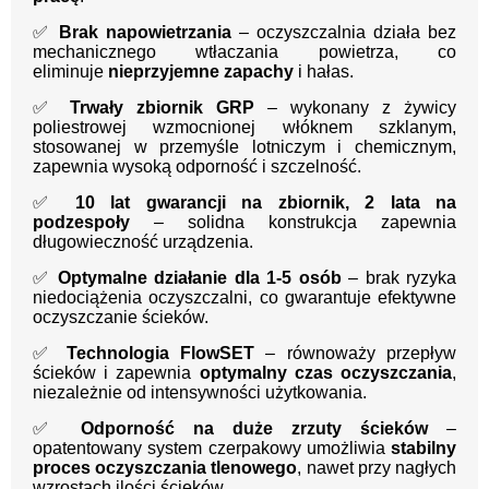
✅
Brak napowietrzania
– oczyszczalnia działa bez
mechanicznego wtłaczania powietrza, co
eliminuje
nieprzyjemne zapachy
i hałas.
✅
Trwały zbiornik GRP
– wykonany z żywicy
poliestrowej wzmocnionej włóknem szklanym,
stosowanej w przemyśle lotniczym i chemicznym,
zapewnia wysoką odporność i szczelność.
✅
10 lat gwarancji na zbiornik, 2 lata na
podzespoły
– solidna konstrukcja zapewnia
długowieczność urządzenia.
✅
Optymalne działanie dla 1-5 osób
– brak ryzyka
niedociążenia oczyszczalni, co gwarantuje efektywne
oczyszczanie ścieków.
✅
Technologia FlowSET
– równoważy przepływ
ścieków i zapewnia
optymalny czas oczyszczania
,
niezależnie od intensywności użytkowania.
✅
Odporność na duże zrzuty ścieków
–
opatentowany system czerpakowy umożliwia
stabilny
proces oczyszczania tlenowego
, nawet przy nagłych
wzrostach ilości ścieków.