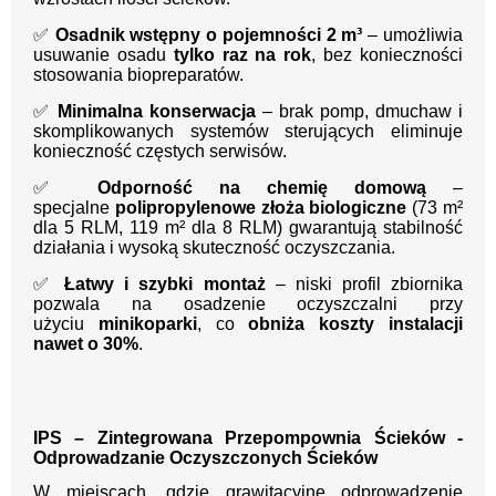
✅
Osadnik wstępny o pojemności 2 m³
– umożliwia
usuwanie osadu
tylko raz na rok
, bez konieczności
stosowania biopreparatów.
✅
Minimalna konserwacja
– brak pomp, dmuchaw i
skomplikowanych systemów sterujących eliminuje
konieczność częstych serwisów.
✅
Odporność na chemię domową
–
specjalne
polipropylenowe złoża biologiczne
(73 m²
dla 5 RLM, 119 m² dla 8 RLM) gwarantują stabilność
działania i wysoką skuteczność oczyszczania.
✅
Łatwy i szybki montaż
– niski profil zbiornika
pozwala na osadzenie oczyszczalni przy
użyciu
minikoparki
, co
obniża koszty instalacji
nawet o 30%
.
IPS – Zintegrowana Przepompownia Ścieków -
Odprowadzanie Oczyszczonych Ścieków
W miejscach, gdzie grawitacyjne odprowadzenie