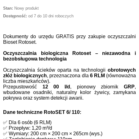
Stan:
Nowy produkt
Dostępność:
od 7 do 10 dni roboczych
Dokumenty do urzędu GRATIS przy zakupie oczyszczalni
Bioset Rotoset.
Oczyszczalnia biologiczna Rotoset – niezawodna i
bezobsługowa technologia
Oczyszczalnia ścieków oparta na technologii
obrotowych
złóż biologicznych
, przeznaczona dla
6
RLM
(równoważna
liczba mieszkańców).
Przepustowość
12 0
0 l/d
, pionowy zbiornik
GRP
,
wbudowane osadniki, naturalny kolor żywicy, zamykana
pokrywa oraz system detekcji awarii.
Dane techniczne RotoSET 6/ 110:
✅ Dla 6 osób (6 RLM)
✅ Przepływ: 1,20 m³/d
✅ Wymiary: 200 cm × 200 cm × 265cm (wys.)