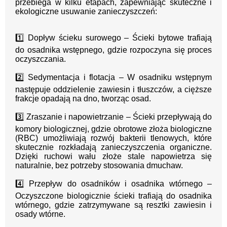
przebiega w kilku etapach, zapewniając skuteczne i
ekologiczne usuwanie zanieczyszczeń:
1️⃣ Dopływ ścieku surowego – Ścieki bytowe trafiają
do osadnika wstępnego, gdzie rozpoczyna się proces
oczyszczania.
2️⃣ Sedymentacja i flotacja – W osadniku wstępnym
następuje oddzielenie zawiesin i tłuszczów, a cięższe
frakcje opadają na dno, tworząc osad.
3️⃣ Zraszanie i napowietrzanie – Ścieki przepływają do
komory biologicznej, gdzie obrotowe złoża biologiczne
(RBC) umożliwiają rozwój bakterii tlenowych, które
skutecznie rozkładają zanieczyszczenia organiczne.
Dzięki ruchowi wału złoże stale napowietrza się
naturalnie, bez potrzeby stosowania dmuchaw.
4️⃣ Przepływ do osadników i osadnika wtórnego –
Oczyszczone biologicznie ścieki trafiają do osadnika
wtórnego, gdzie zatrzymywane są resztki zawiesin i
osady wtórne.