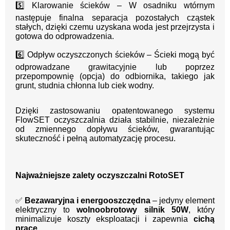
5️⃣ Klarowanie ścieków – W osadniku wtórnym
następuje finalna separacja pozostałych cząstek
stałych, dzięki czemu uzyskana woda jest przejrzysta i
gotowa do odprowadzenia.
6️⃣ Odpływ oczyszczonych ścieków – Ścieki mogą być
odprowadzane grawitacyjnie lub poprzez
przepompownię (opcja) do odbiornika, takiego jak
grunt, studnia chłonna lub ciek wodny.
Dzięki zastosowaniu opatentowanego systemu
FlowSET oczyszczalnia działa stabilnie, niezależnie
od zmiennego dopływu ścieków, gwarantując
skuteczność i pełną automatyzację procesu.
Najważniejsze zalety oczyszczalni RotoSET
✅
Bezawaryjna i energooszczędna
– jedyny element
elektryczny to
wolnoobrotowy silnik 50W
, który
minimalizuje koszty eksploatacji i zapewnia
cichą
pracę
.