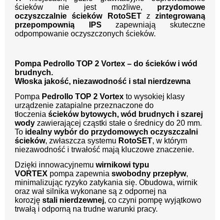
ścieków nie jest możliwe,
przydomowe
oczyszczalnie ścieków RotoSET
z
zintegrowaną
przepompownią IPS
zapewniają skuteczne
odpompowanie oczyszczonych ścieków.
Pompa Pedrollo TOP 2 Vortex – do ścieków i wód
brudnych.
Włoska jakość, niezawodność i stal nierdzewna
Pompa
Pedrollo TOP 2 Vortex
to wysokiej klasy
urządzenie zatapialne przeznaczone do
tłoczenia
ścieków bytowych, wód brudnych i szarej
wody
zawierającej cząstki stałe o średnicy do 20 mm.
To
idealny wybór do przydomowych oczyszczalni
ścieków
, zwłaszcza systemu
RotoSET
, w którym
niezawodność i trwałość mają kluczowe znaczenie.
Dzięki innowacyjnemu
wirnikowi typu
VORTEX
pompa zapewnia
swobodny przepływ
,
minimalizując ryzyko zatykania się. Obudowa, wirnik
oraz wał silnika wykonane są z odpornej na
korozję
stali nierdzewnej
, co czyni pompę wyjątkowo
trwałą i odporną na trudne warunki pracy.