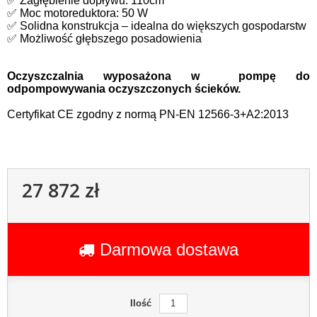
✅ Zagłębienie dopływu: 110cm
✅ Moc motoreduktora: 50 W
✅ Solidna konstrukcja – idealna do większych gospodarstw
✅ Możliwość głębszego posadowienia
Oczyszczalnia wyposażona w pompę do
odpompowywania oczyszczonych ścieków.
C
ertyfikat CE zgodny z normą PN-EN 12566-3+A2:2013
27 872 zł
Darmowa dostawa
Ilość