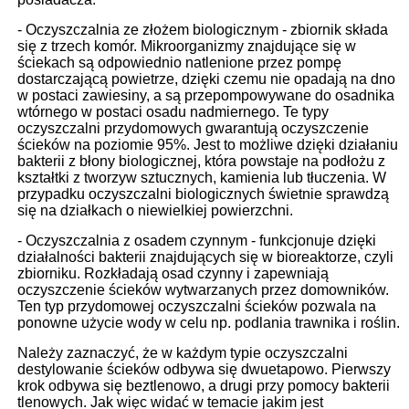
- Oczyszczalnia ze złożem biologicznym - zbiornik składa
się z trzech komór. Mikroorganizmy znajdujące się w
ściekach są odpowiednio natlenione przez pompę
dostarczającą powietrze, dzięki czemu nie opadają na dno
w postaci zawiesiny, a są przepompowywane do osadnika
wtórnego w postaci osadu nadmiernego. Te typy
oczyszczalni przydomowych gwarantują oczyszczenie
ścieków na poziomie 95%. Jest to możliwe dzięki działaniu
bakterii z błony biologicznej, która powstaje na podłożu z
kształtki z tworzyw sztucznych, kamienia lub tłuczenia. W
przypadku oczyszczalni biologicznych świetnie sprawdzą
się na działkach o niewielkiej powierzchni.
- Oczyszczalnia z osadem czynnym - funkcjonuje dzięki
działalności bakterii znajdujących się w bioreaktorze, czyli
zbiorniku. Rozkładają osad czynny i zapewniają
oczyszczenie ścieków wytwarzanych przez domowników.
Ten typ przydomowej oczyszczalni ścieków pozwala na
ponowne użycie wody w celu np. podlania trawnika i roślin.
Należy zaznaczyć, że w każdym typie oczyszczalni
destylowanie ścieków odbywa się dwuetapowo. Pierwszy
krok odbywa się beztlenowo, a drugi przy pomocy bakterii
tlenowych. Jak więc widać w temacie jakim jest