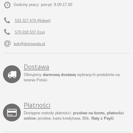
Godziny pracy: pon-pt: 8.00-17.00
533 327 679 (Robert)
570 018 537 (Iza)
bok@domiwoda.pl
Dostawa
Oferujemy
darmową dostawę
wybranych produktów na
terenie Polski.
Płatności
Dostępne metody płatności:
przelew na konto, płatności
online:
przelew, karta kredytowa, Blik,
Raty z PayU
.