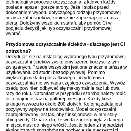
technologii w procesie oczyszczania, z których każdy
posiada lepsze i gorsze strony. Jeżeli stoisz przed
dokonaniem wyboru dotyczącego rodzaju przydomowej
oczyszczalni ścieków, koniecznie zapoznaj się z naszą
ofertą. Dołożymy wszelkich starań, aby pomóc Ci w
podjęciu decyzji jaki typ oczyszczalni przydomowej
wybrać.
Przydomowa oczyszczalnie ścieków - dlaczego jest Ci
potrzebna?
Decydując się na instalację wybranego typu przydomowej
oczyszczalni ścieków zyskujemy szereg korzyści z tym
związanych. Przede wszystkim jest ona znacznie tańsza w
użytkowaniu od studni bezodpływowej. Pomimo
większego wkładu początkowego, przydomowa
oczyszczalnia nie wymaga częstego czyszczenia. Wywóz
osadu powinien odbywać się maksymalnie raz lub dwa
razy do roku. Natomiast w przypadku szamba należy robić
to co najmniej raz na półtorej miesiąca. Każdy koszt
takiego wywozu to około 200 złotych. Kolejną zaletą jest
pozytywny wpływ na środowisko. Model oczyszczalni
zaprojektowany jest tak, aby funkcjonował w nim stały
obieg wody. Oznacza to, że woda zaczerpnięta z danego
miejsca musi do niego wrócić. Jest to jeden z najbardziej
ekologicznych sposobów na pozbycie się nieczystości,