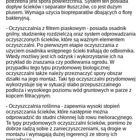
potrzebna jest spora powierzchnia. System ten posiada
dopływ ścieków i separator tłuszczów, co jest dużym
plusem. Wymaga użycia biopreparatów dbających o florę
bakteryjną.
- Oczyszczalnia z filtrem piaskowym - posiada osadnik
gnilny, studzienkę rozdzielczą oraz system odprowadzania
oczyszczonych ścieków, które są ważnym elementem
oczyszczalni. Po pierwszym etapie oczyszczania z
użyciem osadnika wstępnego ścieki trafiają do odbiornika.
Wtedy możliwy jest ich odzysk i wykorzystanie ich na
przykład do zraszania czy podlewania ogrodu. W
przypadku tego typu przydomowej biologicznej
oczyszczalni także należy przeznaczyć spory obszar
działki na jego montaż. Taki typ oczyszczalni przydomowej
wykorzystuje się w sytuacji słabo przepuszczalnego
podłoża i wysokiego poziomu wód gruntowych w parze z
kopcem filtracyjnym.
- Oczyszczalnia roślinna - zapewnia wysoki stopień
oczyszczania ścieków, które następnie można
odprowadzić do studni chłonnej lub rowu melioracyjnego.
Te typy przydomowych oczyszczalni ścieków, pomimo że
dobrze radzą sobie z zanieczyszczeniami, są drogie w
montażu i wymagają dużej ingerencji ze strony ich
posiadacza.