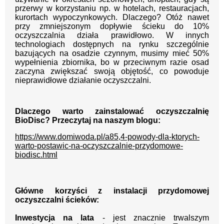
przerwy w korzystaniu np. w hotelach, restauracjach,
kurortach wypoczynkowych. Dlaczego? Otóż nawet
przy zmniejszonym dopływie ścieku do 10%
oczyszczalnia działa prawidłowo. W innych
technologiach dostępnych na rynku szczególnie
bazujących na osadzie czynnym, musimy mieć 50%
wypełnienia zbiornika, bo w przeciwnym razie osad
zaczyna zwiększać swoją objętość, co powoduje
nieprawidłowe działanie oczyszczalni.
Dlaczego warto zainstalować oczyszczalnię
BioDisc? Przeczytaj na naszym blogu:
https://www.domiwoda.pl/a85,4-powody-dla-ktorych-
warto-postawic-na-oczyszczalnie-przydomowe-
biodisc.html
Główne korzyści z instalacji przydomowej
oczyszczalni ścieków:
Inwestycja na lata
- jest znacznie trwalszym