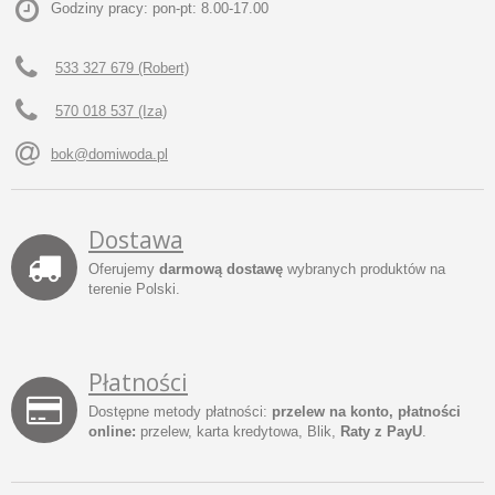
Godziny pracy: pon-pt: 8.00-17.00
533 327 679 (Robert)
570 018 537 (Iza)
bok@domiwoda.pl
Dostawa
Oferujemy
darmową dostawę
wybranych produktów na
terenie Polski.
Płatności
Dostępne metody płatności:
przelew na konto, płatności
online:
przelew, karta kredytowa, Blik,
Raty z PayU
.