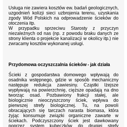
Usługa nie zawiera kosztów ew. badań geologicznych,
uzgodnień kolizji sieci uzbrojenia terenu, uzyskania
zgody Wód Polskich na odprowadzenie ścieków do
otoczenia itp.
W przypadku sprzeciwu Starosty z przyczyn
niezależnych od nas (np. z powodu braku danych ze
strony klienta o projekcie kanalizacji w okolicy itp.) nie
zwracamy kosztów wykonanej usługi.
Przydomowa oczyszczalnia ścieków - jak działa
Ścieki z gospodarstwa domowego wpływają do
osadnika wstępnego, gdzie w sposób mechaniczny
następuje redukcja zawiesiny. Cząstki lżejsze
wypływają na powierzchnię, cięższe opadają na dno
tworząc osad. Pozbawiony frakcji stałej, ale
biologicznie nieoczyszczony ściek, wpływa do
pierwszej strefy biologicznej. Tu, na powoli
obracających się tarczach narasta biomasa, która
żyjąc konsumuje związki organiczne zawarte w
ściekach. Podczyszczony ściek jest dawkowany
poprzez system kubeczków do drugiej strefy