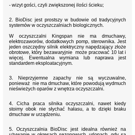
- wizyt gości, czyli zwiększonej ilości ścieku;
2. BioDisc jest prostszy w budowie od tradycyjnych
systemów w oczyszczalniach biologicznych.
W oczyszczalni Kingspan nie ma dmuchawy,
elektrozaworów, dodatkowych pomp, sterownika.
Jest
jeden oszczędny silnik elektryczny napędzający złoże
obrotowe, który bezawaryjnie może pracować 10 lat i
więcej. Ewentualna wymiana lub naprawa jest
standardem eksploatacyjnym.
3. Nieprzyjemne zapachy nie są wyczuwalne,
ponieważ nie ma dmuchaw, które powodują wydmuch
nieświeżych oparów z wnętrza oczyszczalni.
4. Cicha praca silnika oczyszczalni, nawet kiedy
stoimy obok nie słychać hałasu, a to dzięki braku
dmuchaw w urządzeniu.
5. Oczyszczalnia BioDisc jest idealna również na
używanie w okresach sezonowych, urlopach, gdy są