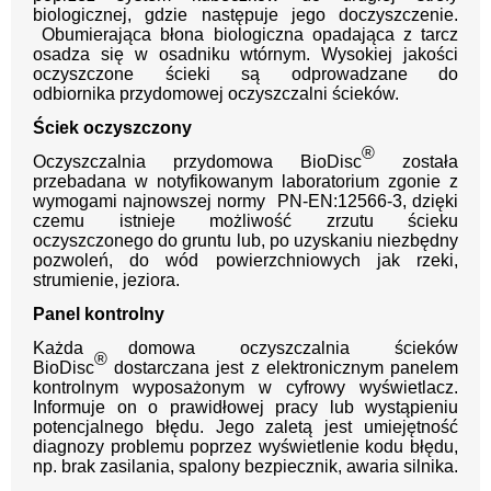
biologicznej, gdzie następuje jego doczyszczenie.
Obumierająca błona biologiczna opadająca z tarcz
osadza się w osadniku wtórnym. Wysokiej jakości
oczyszczone ścieki są odprowadzane do
odbiornika przydomowej oczyszczalni ścieków.
Ściek oczyszczony
®
Oczyszczalnia przydomowa BioDisc
została
przebadana w notyfikowanym laboratorium zgonie z
wymogami najnowszej normy PN-EN:12566-3, dzięki
czemu istnieje możliwość zrzutu ścieku
oczyszczonego do gruntu lub, po uzyskaniu niezbędny
pozwoleń, do wód powierzchniowych jak rzeki,
strumienie, jeziora.
Panel kontrolny
Każda domowa oczyszczalnia ścieków
®
BioDisc
dostarczana jest z elektronicznym panelem
kontrolnym wyposażonym w cyfrowy wyświetlacz.
Informuje on o prawidłowej pracy lub wystąpieniu
potencjalnego błędu. Jego zaletą jest umiejętność
diagnozy problemu poprzez wyświetlenie kodu błędu,
np. brak zasilania, spalony bezpiecznik, awaria silnika.