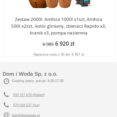
Zestaw 2000l. Amfora 1000l x1szt, Amfora
500l x2szt., kolor gliniany, zbieracz Rapido x3,
kranik x3, pompa naziemna
6 920 zł
6 985
Najniższa cena z 30 dni: 6 857 zł
Dom i Woda Sp. z o.o.
Godziny pracy: pon-pt: 8.00-17.00
533 327 679 (Robert)
570 018 537 (Iza)
bok@domiwoda.pl