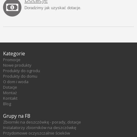
Doradzimy jak uzyskać dotacje.
Kategorie
Promocje
Nowe produkty
Produkty do ogrodu
Produkty do domu
O dom i woda
Dotacje
Montaż
Kontakt
Blog
Grupy na FB
Zbiorniki na deszczówkę - porady, dotacje
Instalatorzy zbiorników na deszczówkę
Przydomowe oczyszczalnie ścieków