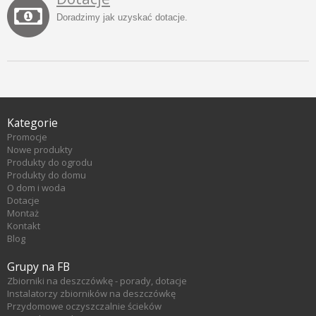
Doradzimy jak uzyskać dotacje.
Kategorie
Promocje
Nowe produkty
Produkty do ogrodu
Produkty do domu
O dom i woda
Dotacje
Montaż
Kontakt
Blog
Grupy na FB
Zbiorniki na deszczówkę - porady, dotacje
Instalatorzy zbiorników na deszczówkę
Przydomowe oczyszczalnie ścieków