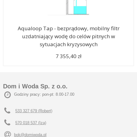
Aqualoop Tap - bezprądowy, mobilny filtr
uzdatniający wodę do celów pitnych w
sytuacjach kryzysowych
7 355,40 zł
Dom i Woda Sp. z o.o.
Godziny pracy: pon-pt: 8.00-17.00
533 327 679 (Robert)
570 018 537 (Iza)
bok@domiwoda.pl